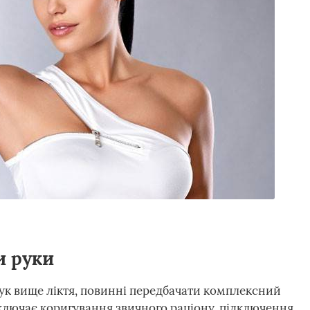
и руки
ук вище ліктя, повинні передбачати комплексний
ключає коригування звичного раціону, підключення