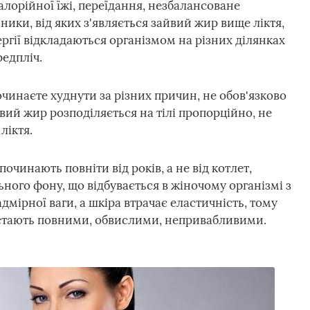
лорійної їжі, переїдання, незбалансоване
ики, від яких з'являється зайвий жир вище ліктя,
ергії відкладаються організмом на різних ділянках
едпліч.
очинаєте худнути за різних причин, не обов'язково
ий жир розподіляється на тілі пропорційно, не
ліктя.
починають повніти від років, а не від котлет,
ного фону, що відбувається в жіночому організмі з
дмірної ваги, а шкіра втрачає еластичність, тому
ж стають повними, обвислими, непривабливими.