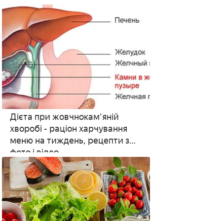
страви і напої
Дієта при жовчнокам'яній
хворобі - раціон харчування
меню на тиждень, рецепти з
фото і відео