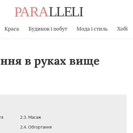
Краса
Будинок і побут
Мода і стиль
Хобі
ння в руках вище
тя
2.3. Масаж
2.4. Обгортання