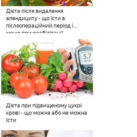
Дієта після видалення
апендициту - що їсти в
післяопераційний період і
меню при реабілітації
Дієта при підвищеному цукрі
крові - що можна або не можна
їсти