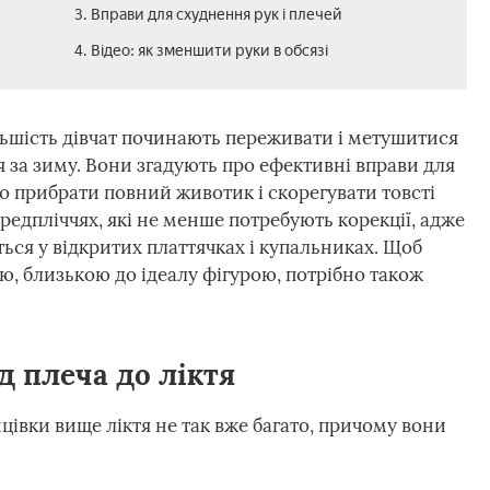
3. Вправи для схуднення рук і плечей
4. Відео: як зменшити руки в обсязі
ьшість дівчат починають переживати і метушитися
я за зиму. Вони згадують про ефективні вправи для
ко прибрати повний животик і скорегувати товсті
ередпліччях, які не менше потребують корекції, адже
ться у відкритих платтячках і купальниках. Щоб
, близькою до ідеалу фігурою, потрібно також
д плеча до ліктя
нцівки вище ліктя не так вже багато, причому вони