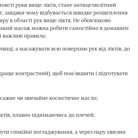
товсті руки вище ліктя, стане антицелюлітний
г, завдяки чому відбувається швидке розщеплення
ру в області рук вище ліктя. Не обов'язково
 такий масаж можна робити самостійно в домашніх
і важливі правила:
янці, а масажувати всю поверхню рук від ліктів, до
раще контрастний), щоб пом'якшити і підготувати
сажне чи звичайне косметичне масло;
ктів, плавно піднімаючись до плечей;
ути спокійні погладжування, а через пару хвилин