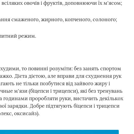
 всіляких овочів і фруктів, доповнюючи їх м'ясом;
ня смаженого, жирного, копченого, солоного;
 питний режим.
 худими, то повинні розуміти: без занять спортом
 важко. Дієта дієтою, але вправи для схуднення рук
ають не тільки позбутися від зайвого жиру і
чные м'язи (біцепси і трицепси), які без тренувань
а годинами проробляти руки, вистачить декількох
вої зарядки. Добре підтягують біцепси і трицепси
лекс, оксисайз).