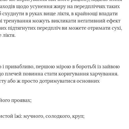
заходів щодо усунення жиру на передпліччях таких
 схуднути в руках вище ліктя, в крайнощі впадати
иві тренування можуть викликати негативний ефект
вих підтягнутих передпліч ви можете отримати сухі,
 ліктя.
 і привабливо, першою мірою в боротьбі із зайвою
 до плечей повинна стати коригування харчування.
єту або ж просто дотримуватися основних
його проявах;
стой їжі: мучного, солодкого, круп;