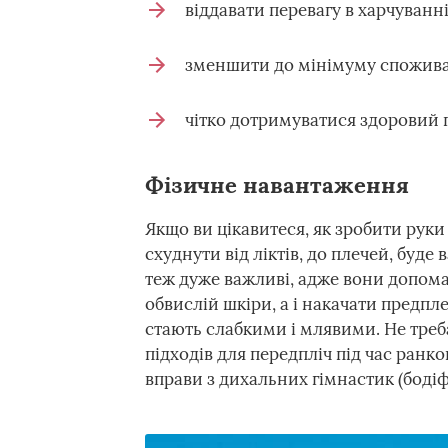
віддавати перевагу в харчуванні
зменшити до мінімуму споживан
чітко дотримуватися здоровий
Фізичне навантаження
Якщо ви цікавитеся, як зробити руки
схуднути від ліктів, до плечей, буде
теж дуже важливі, адже вони допомаг
обвислій шкіри, а і накачати предпле
стають слабкими і млявими. Не треб
підходів для передпліч під час ранко
вправи з дихальних гімнастик (бодіф