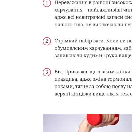
Переважання в раціоні високока
харчування – найважливіші чинн
адже всі невитрачені запаси ен
нашого тіла, не виключаючи пер
Стрімкий набір ваги. Коли ви п
обумовленим харчуванням, зайв
залишаючи худими і руки вище 
Вік. Приказка, що з віком жінки 
правдива, адже зміна гормональ
роками, тягне за собою появу на
верхні кінцівки вище ліктя те