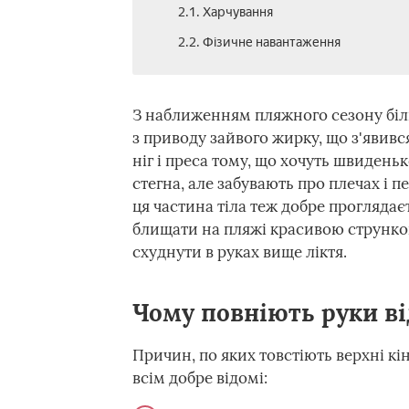
2.1. Харчування
2.2. Фізичне навантаження
З наближенням пляжного сезону біл
з приводу зайвого жирку, що з'явивс
ніг і преса тому, що хочуть швидень
стегна, але забувають про плечах і п
ця частина тіла теж добре проглядає
блищати на пляжі красивою стрункою
схуднути в руках вище ліктя.
Чому повніють руки ві
Причин, по яких товстіють верхні кі
всім добре відомі: