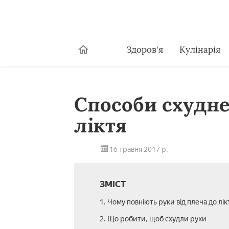
Здоров'я
Кулінарія
Способи схудне
ліктя
16 травня 2017 р.
ЗМІСТ
1. Чому повніють руки від плеча до лік
2. Що робити, щоб схудли руки