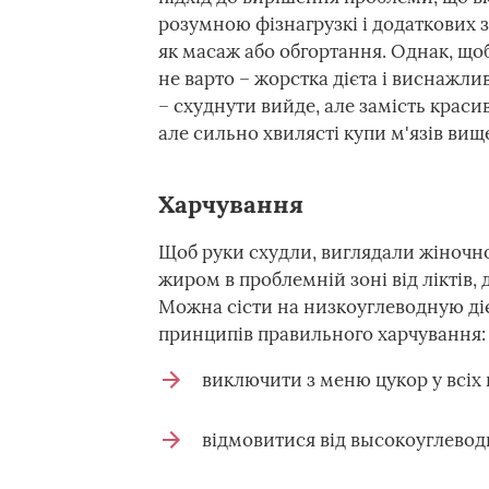
розумною фізнагрузкі і додаткових 
як масаж або обгортання. Однак, щоб
не варто – жорстка дієта і виснажл
– схуднути вийде, але замість краси
але сильно хвилясті купи м'язів вище
Харчування
Щоб руки схудли, виглядали жіночно
жиром в проблемній зоні від ліктів,
Можна сісти на низкоуглеводную ді
принципів правильного харчування:
виключити з меню цукор у всіх 
відмовитися від высокоуглеводи