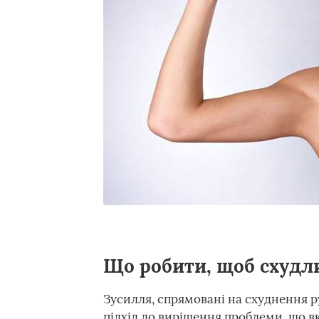
Що робити, щоб схудл
Зусилля, спрямовані на схуднення р
підхід до вирішення проблеми, що в