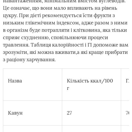
навантаженням, мінімальним вмістом вуглеводів.
Це означає, що вони мало впливають на рівень
цукру. При дієті рекомендується їсти фрукти з
низьким глікемічним індексом, адже разом з ними
в організм буде потрапляти і клітковина, яка тільки
сприяє схудненню, сповільнюючи процеси
травлення. Таблиця калорійності і ГІ допоможе вам
зрозуміти, які можна вживати,а які краще прибрати
з раціону харчування.
Назва
Кількість ккал/100
Гл
г
Кавун
27
70