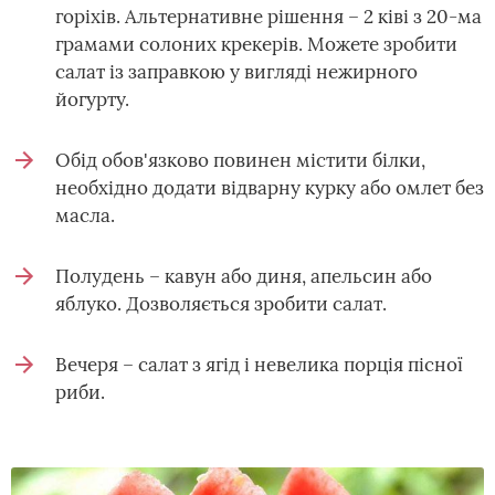
горіхів. Альтернативне рішення – 2 ківі з 20-ма
грамами солоних крекерів. Можете зробити
салат із заправкою у вигляді нежирного
йогурту.
Обід обов'язково повинен містити білки,
необхідно додати відварну курку або омлет без
масла.
Полудень – кавун або диня, апельсин або
яблуко. Дозволяється зробити салат.
Вечеря – салат з ягід і невелика порція пісної
риби.