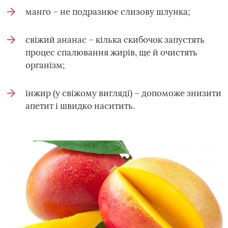
манго – не подразнює слизову шлунка;
свіжий ананас – кілька скибочок запустять
процес спалювання жирів, ще й очистять
організм;
інжир (у свіжому вигляді) – допоможе знизити
апетит і швидко наситить.