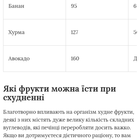
Банан
95
60
Хурма
127
50
Авокадо
160
Де
Які фрукти можна їсти при
схудненні
Благотворно впливають на організм худне фрукти,
деякі з них містять дуже велику кількість складних
вуглеводів, які печінці переробляти досить важко.
Якщо ви дотримуєтеся дієтичного раціону, то вам