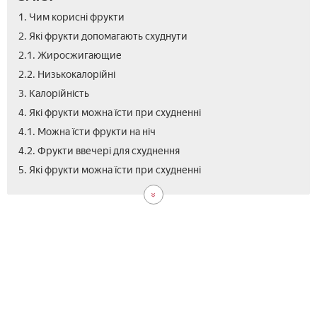
1. Чим корисні фрукти
2. Які фрукти допомагають схуднути
2.1. Жиросжигающие
2.2. Низькокалорійні
3. Калорійність
4. Які фрукти можна їсти при схудненні
4.1. Можна їсти фрукти на ніч
4.2. Фрукти ввечері для схуднення
6.
6.1.
6.2.
6.3.
7.
8.
9.
5. Які фрукти можна їсти при схудненні
Фру
На
На
Роз
Як
Від
Від
дієт
7
3
ден
пра
Ме
днів
дні
їсти
фру
фру
діє
при
сху