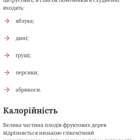
цитрусових, в список помічників в схудненні
входять:
яблука;
дині;
груші;
персики;
абрикоси.
Калорійність
Велика частина плодів фруктових дерев
відрізняється низькою глікемічний