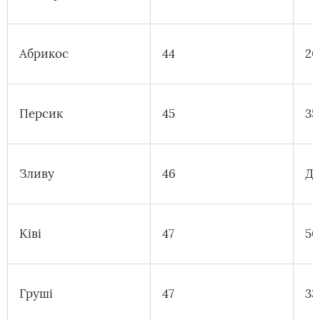
Абрикос
44
20
Персик
45
35
Зливу
46
Дв
Ківі
47
50
Груші
47
33