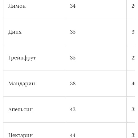
Лимон
34
20
Диня
35
35
Грейпфрут
35
22
Мандарин
38
40
Апельсин
43
35
Нектарин
44
35