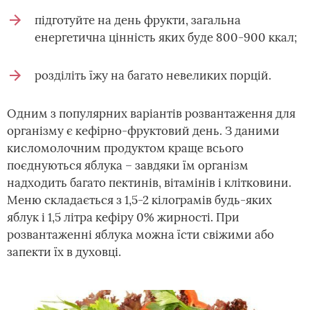
підготуйте на день фрукти, загальна
енергетична цінність яких буде 800-900 ккал;
розділіть їжу на багато невеликих порцій.
Одним з популярних варіантів розвантаження для
організму є кефірно-фруктовий день. З даними
кисломолочним продуктом краще всього
поєднуються яблука – завдяки їм організм
надходить багато пектинів, вітамінів і клітковини.
Меню складається з 1,5-2 кілограмів будь-яких
яблук і 1,5 літра кефіру 0% жирності. При
розвантаженні яблука можна їсти свіжими або
запекти їх в духовці.