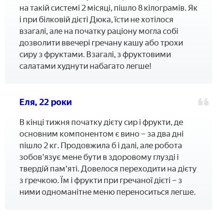
на такій системі 2 місяці, пішло 8 кілограмів. Як
і при білковій дієті Дюка, їсти не хотілося
взагалі, але на початку раціону могла собі
дозволити ввечері гречану кашу або трохи
сиру з фруктами. Взагалі, з фруктовими
салатами худнути набагато легше!
Еля, 22 роки
В кінці тижня початку дієту сир і фрукти, де
основним компонентом є вино – за два дні
пішло 2 кг. Продовжила б і далі, але робота
зобов'язує мене бути в здоровому глузді і
твердій пам'яті. Довелося переходити на дієту
з гречкою. Їм і фрукти при гречаної дієті – з
ними одноманітне меню переноситься легше.