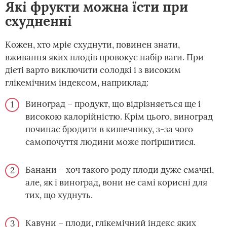
Які фрукти можна їсти при
схудненні
Кожен, хто мріє схуднути, повинен знати,
вживання яких плодів провокує набір ваги. При
дієті варто виключити солодкі і з високим
глікемічним індексом, наприклад:
Виноград – продукт, що відрізняється ще і
високою калорійністю. Крім цього, виноград
починає бродити в кишечнику, з-за чого
самопочуття людини може погіршитися.
Банани – хоч такого роду плоди дуже смачні,
але, як і виноград, вони не самі корисні для
тих, що худнуть.
Кавуни – плоди, глікемічний індекс яких