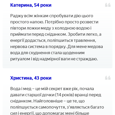
Катерина, 54 роки
Раджу всім жінкам спробувати дію цього
простого напою. Потрібно просто розвести
півтори ложки меду з холодною водою і
приймати перед сніданком. Зробити легко, а
енергії додасться, поліпшиться травлення,
нервова система в порядку. Для мене медова
вода для схуднення стала щоденним
ритуалом і від надмірної ваги не страждаю.
Христина, 43 роки
Вода і мед – це мій секрет вже рік, почала
давати старшої дочки (14 років) вранці перед
сніданком. Найголовніше – це те, що
поліпшується самопочуття, з'являється багато
сил і енергії, що допомагає мені більше