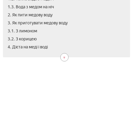
1.3. Вода з медом на ніч
2. Як пити медову воду
3. Як приготувати медову воду
3.1. З лимоном
3.2. З корицею
5.
6.
7.
4. Дієта на меді і воді
Про
Від
Від
мед
вод
вод
з
ме
нат