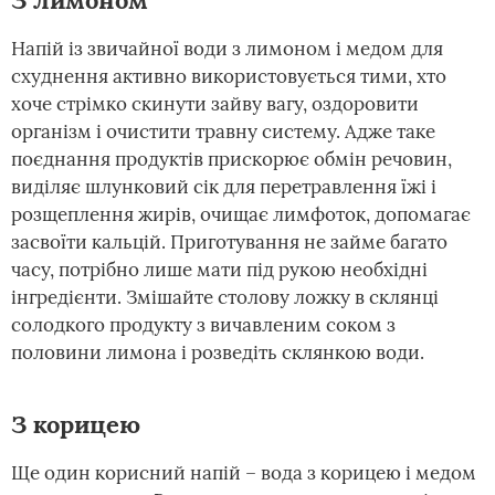
З лимоном
Напій із звичайної води з лимоном і медом для
схуднення активно використовується тими, хто
хоче стрімко скинути зайву вагу, оздоровити
організм і очистити травну систему. Адже таке
поєднання продуктів прискорює обмін речовин,
виділяє шлунковий сік для перетравлення їжі і
розщеплення жирів, очищає лимфоток, допомагає
засвоїти кальцій. Приготування не займе багато
часу, потрібно лише мати під рукою необхідні
інгредієнти. Змішайте столову ложку в склянці
солодкого продукту з вичавленим соком з
половини лимона і розведіть склянкою води.
З корицею
Ще один корисний напій – вода з корицею і медом