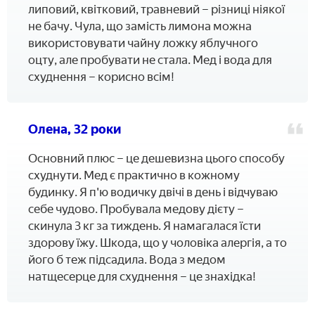
липовий, квітковий, травневий – різниці ніякої
не бачу. Чула, що замість лимона можна
використовувати чайну ложку яблучного
оцту, але пробувати не стала. Мед і вода для
схуднення – корисно всім!
Олена, 32 роки
Основний плюс – це дешевизна цього способу
схуднути. Мед є практично в кожному
будинку. Я п'ю водичку двічі в день і відчуваю
себе чудово. Пробувала медову дієту –
скинула 3 кг за тиждень. Я намагалася їсти
здорову їжу. Шкода, що у чоловіка алергія, а то
його б теж підсадила. Вода з медом
натщесерце для схуднення – це знахідка!