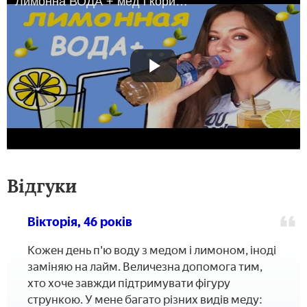
Лимонна ВОДА + мед і кориця З РАНКУ. РЕЦЕПТИ І КОРИСТЬ!
Відгуки
Вікторія, 46 років
Кожен день п'ю воду з медом і лимоном, іноді
заміняю на лайм. Величезна допомога тим,
хто хоче завжди підтримувати фігуру
стрункою. У мене багато різних видів меду: