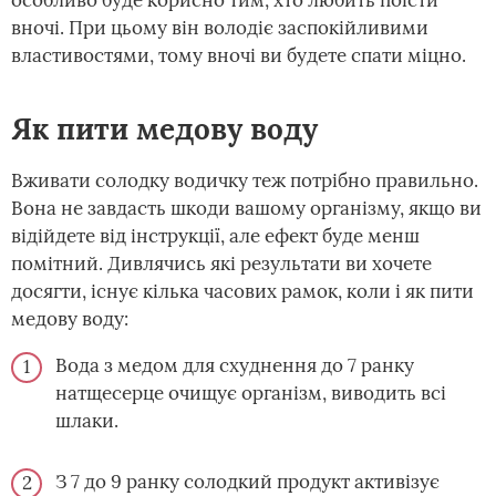
особливо буде корисно тим, хто любить поїсти
вночі. При цьому він володіє заспокійливими
властивостями, тому вночі ви будете спати міцно.
Як пити медову воду
Вживати солодку водичку теж потрібно правильно.
Вона не завдасть шкоди вашому організму, якщо ви
відійдете від інструкції, але ефект буде менш
помітний. Дивлячись які результати ви хочете
досягти, існує кілька часових рамок, коли і як пити
медову воду:
Вода з медом для схуднення до 7 ранку
натщесерце очищує організм, виводить всі
шлаки.
З 7 до 9 ранку солодкий продукт активізує