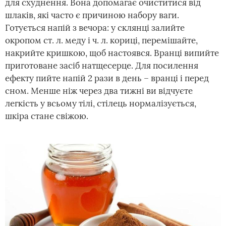
для схуднення. Вона допомагає очиститися від
шлаків, які часто є причиною набору ваги.
Готується напій з вечора: у склянці залийте
окропом ст. л. меду і ч. л. кориці, перемішайте,
накрийте кришкою, щоб настоявся. Вранці випийте
приготоване засіб натщесерце. Для посилення
ефекту пийте напій 2 рази в день – вранці і перед
сном. Менше ніж через два тижні ви відчуєте
легкість у всьому тілі, стілець нормалізується,
шкіра стане свіжою.