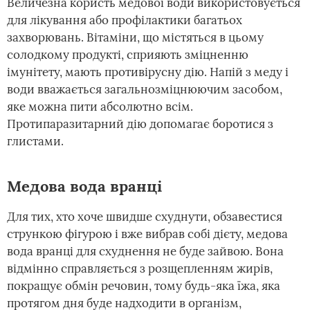
Величезна користь медової води використовується
для лікування або профілактики багатьох
захворювань. Вітаміни, що містяться в цьому
солодкому продукті, сприяють зміцненню
імунітету, мають противірусну дію. Напій з меду і
води вважається загальнозміцнюючим засобом,
яке можна пити абсолютно всім.
Протипаразитарний дію допомагає боротися з
глистами.
Медова вода вранці
Для тих, хто хоче швидше схуднути, обзавестися
стрункою фігурою і вже вибрав собі дієту, медова
вода вранці для схуднення не буде зайвою. Вона
відмінно справляється з розщепленням жирів,
покращує обмін речовин, тому будь-яка їжа, яка
протягом дня буде надходити в організм,