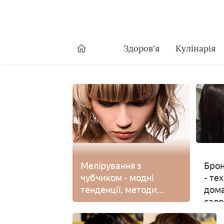
Здоров'я
Кулінарія
Мелірування з
Брон
чубчиком - модні
- те
тенденції, методи
дома
фарбування кінчиків,
салон
окремих або верхніх