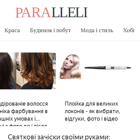
Краса
Будинок і побут
Мода і стиль
Хобі
дірованіе волосся
Плойка для великих
хніка фарбування в
локонів - як вибрати,
шніх умовах і
відгуки, фото і відео
і з фото до і після
Святкові зачіски своїми руками: