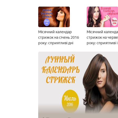
Місячний календар
Місячний календ
стрижок на січень 2016
стрижок на черве
року: сприятливі дні
року: сприятливі і
дні