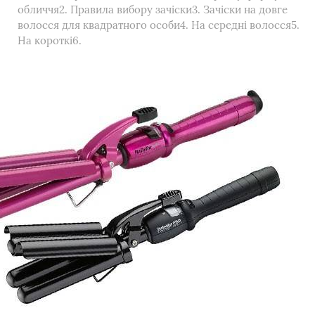
обличчя2. Правила вибору зачіски3. Зачіски на довге
волосся для квадратного особи4. На середні волосся5.
На короткі6.