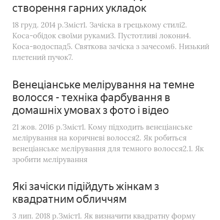
створення гарних укладок
18 груд. 2014 р.Зміст1. Зачіска в грецькому стилі2.
Коса-обідок своїми руками3. Пустотливі локони4.
Коса-водоспад5. Святкова зачіска з зачесом6. Низький
плетений пучок7.
Венеціанське мелірування на темне
волосся - техніка фарбування в
домашніх умовах з фото і відео
21 жов. 2016 р.Зміст1. Кому підходить венеціанське
мелірування на коричневі волосся2. Як робиться
венеціанське мелірування для темного волосся2.1. Як
зробити мелірування
Які зачіски підійдуть жінкам з
квадратним обличчям
3 лип. 2018 р.Зміст1. Як визначити квадратну форму