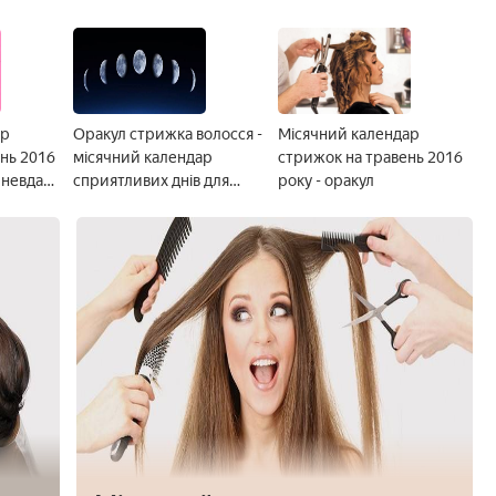
ар
Оракул стрижка волосся -
Місячний календар
нь 2016
місячний календар
стрижок на травень 2016
 невдалі
сприятливих днів для
року - оракул
зміни зачіски на 2019 рік