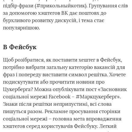
підбір фрази (#прикольныйкотик). Групування слів
за допомогою хэштегов ВК дає поштовх до
бурхливого розвитку дискусій, і тема стає
популярнішою.
В Фейсбук
Щоб розібратися, як поставити хештег в Фейсбук,
потрібно вибрати загальну категорію вакансій для
фраз і попереду виставити символ решітка. Хочете
подискутувати або прочитати новини про
Цукерберга? Можна опублікувати пост «Засновник
соціальної мережі Facebook – #Маркцукерберг».
Знаки після решітки неприпустимі, всі слова
пишуться разом. Рекламне просування сторінки
соціальної мережі – головна мета впровадження
хэштегов серед користувачів Фейсбуку. Легкий