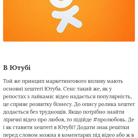
В Ютубі
Той же принцип маркетингового впливу мають
основні хештегі Ютуба. Сенс такий же, як у
репостах з лайками: відео надається популярність,
це сприяє розвитку бізнесу. До опису ролика хештег
додається без труднощів. Якщо потрібно знайти
ліричні відео про любов, то підійде #пролюбовь. Де
і як ставити хештегі в Ютубі? Додати знак решітки
перед словом можна в коментарях під відео або ж в