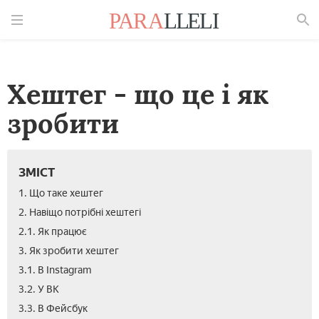
Знайти
Хештег - що це і як
зробити
ЗМІСТ
1. Що таке хештег
2. Навіщо потрібні хештегі
2.1. Як працює
3. Як зробити хештег
3.1. В Instagram
3.2. У ВК
3.3. В Фейсбук