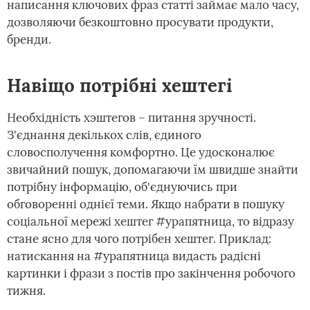
написання ключових фраз статті займає мало часу,
дозволяючи безкоштовно просувати продукти,
бренди.
Навіщо потрібні хештегі
Необхідність хэштегов – питання зручності.
З'єднання декількох слів, єдиного
словосполучення комфортно. Це удосконалює
звичайний пошук, допомагаючи їм швидше знайти
потрібну інформацію, об'єднуючись при
обговоренні однієї теми. Якщо набрати в пошуку
соціальної мережі хештег #урапятница, то відразу
стане ясно для чого потрібен хештег. Приклад:
натискання на #урапятница видасть радісні
картинки і фрази з постів про закінчення робочого
тижня.