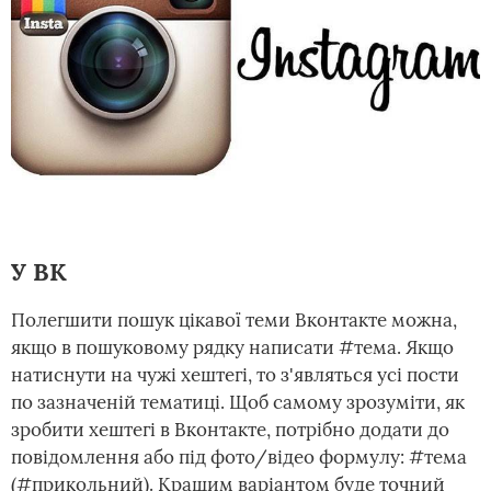
У ВК
Полегшити пошук цікавої теми Вконтакте можна,
якщо в пошуковому рядку написати #тема. Якщо
натиснути на чужі хештегі, то з'являться усі пости
по зазначеній тематиці. Щоб самому зрозуміти, як
зробити хештегі в Вконтакте, потрібно додати до
повідомлення або під фото/відео формулу: #тема
(#прикольний). Кращим варіантом буде точний