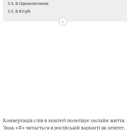
3.4. В Однокласниках
4.
5.
3.5. В Ютубі
Пош
Від
по
хэш
Конвертація слів в хештегі полегшує онлайн життя.
Знак «#» читається в російській варіанті як хештег,