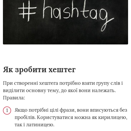
Як зробити хештег
При створенні хештега потрібно взяти групу слів і
виділити основну тему, до якої вони належать.
Правила:
Якщо потрібні цілі фрази, вони вписуються без
пробілів. Користуватися можна як кирилицею,
так і латиницею.