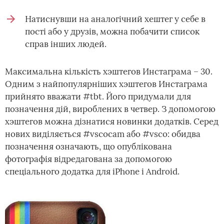
Натиснувши на аналогічний хештег у себе в
пості або у друзів, можна побачити список
справ інших людей.
Максимальна кількість хэштегов Инстаграма – 30.
Одним з найпопулярніших хэштегов Инстаграма
прийнято вважати #tbt. Його придумали для
позначення дій, вироблених в четвер. З допомогою
хэштегов можна дізнатися новинки додатків. Серед
нових виділяється #vscocam або #vsco: обидва
позначення означають, що опублікована
фотографія відредагована за допомогою
спеціального додатка для iPhone і Android.