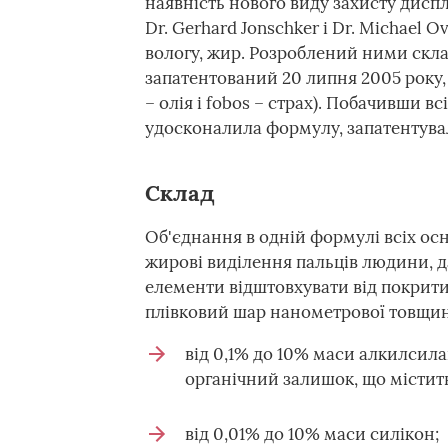
наявність нового виду захисту диспл
Dr. Gerhard Jonschker і Dr. Michael 
вологу, жир. Розроблений ними скла
запатентований 20 липня 2005 року,
– олія і fobos – страх). Побачивши в
удосконалила формулу, запатентувал
Склад
Об'єднання в одній формулі всіх осн
жирові виділення пальців людини, да
елементи відштовхувати від покрити
плівковий шар нанометрової товщини
від 0,1% до 10% маси алкилсилан
органічний залишок, що містить
від 0,01% до 10% маси силікон;