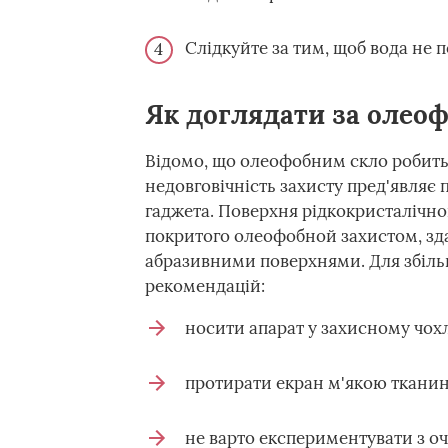
Слідкуйте за тим, щоб вода не п
Як доглядати за олео
Відомо, що олеофобним скло робить
недовговічність захисту пред'являє
гаджета. Поверхня рідкокристалічно
покритого олеофобной захистом, зд
абразивними поверхнями. Для збіль
рекомендацій:
носити апарат у захисному чохл
протирати екран м'якою тканин
не варто експериментувати з о