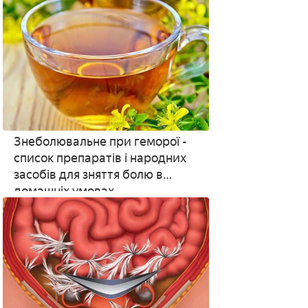
Знеболювальне при геморої -
список препаратів і народних
засобів для зняття болю в
домашніх умовах