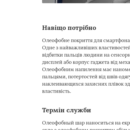
Навіщо потрібно
Олеофобне покриття для смартфона з
Одне з найважливіших властивостей 
відбитки пальців людини на сенсорн
дисплей або корпус гаджета від мех
Олеофобним напилення має наномет
пальцями, потертостей від швів одягу
наклеивающихся захисних плівок зд
властивість.
Термін служби
Олеофобный шар наноситься на екр