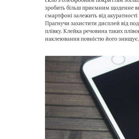
скло з олеофобним покриттям збіль
зробить більш приємним щоденне ви
смартфоні залежить від акуратності 
Прагнучи захистити дисплей від под
плівку. Клейка речовина таких плів
наклеювання повністю його знищує.