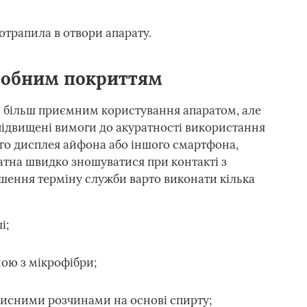
отрапила в отвори апарату.
фобним покриттям
 більш приємним користування апаратом, але
 підвищені вимоги до акуратності використання
го дисплея айфона або іншого смартфона,
атна швидко зношуватися при контакті з
шення терміну служби варто виконати кілька
і;
ою з мікрофібри;
чисними розчинами на основі спирту;