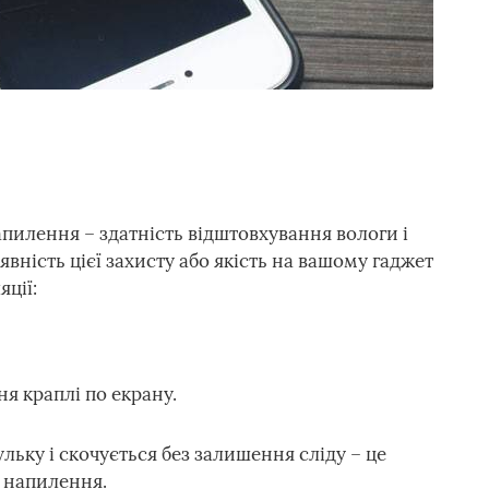
илення – здатність відштовхування вологи і
явність цієї захисту або якість на вашому гаджет
ції:
я краплі по екрану.
льку і скочується без залишення сліду – це
о напилення.