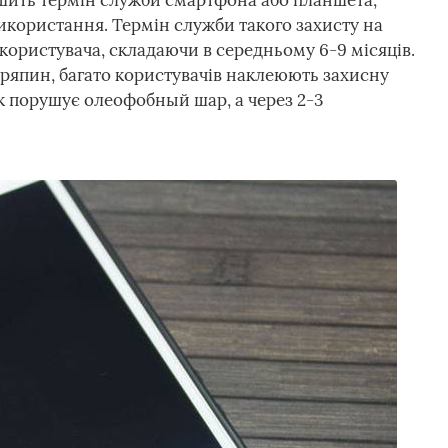
шить термін служби смартфона або планшета,
користання. Термін служби такого захисту на
користувача, складаючи в середньому 6-9 місяців.
ряпин, багато користувачів наклеюють захисну
ок порушує олеофобный шар, а через 2-3