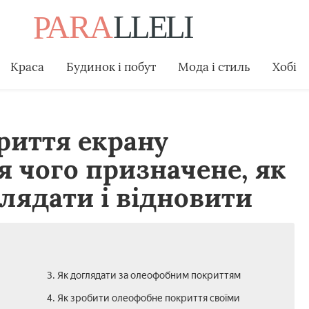
Краса
Будинок і побут
Мода і стиль
Хобі
риття екрану
я чого призначене, як
глядати і відновити
3. Як доглядати за олеофобним покриттям
4. Як зробити олеофобне покриття своїми