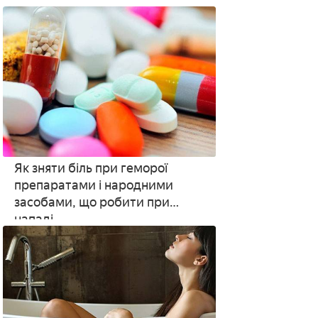
супозиторіїв для дитини і
дорослого
Як зняти біль при геморої
препаратами і народними
засобами, що робити при
нападі