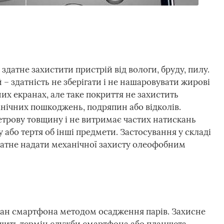
датне захистити пристрій від вологи, бруду, пилу.
– здатність не зберігати і не нашаровувати жирові
их екранах, але таке покриття не захистить
анічних пошкоджень, подряпин або відколів.
рову товщину і не витримає частих натискань
 або тертя об інші предмети. Застосування у складі
атне надати механічної захисту олеофобним
ан смартфона методом осадження парів. Захисне