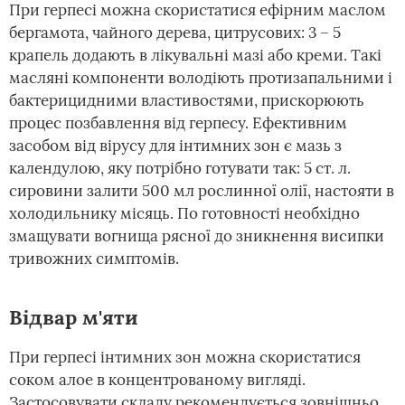
При герпесі можна скористатися ефірним маслом
бергамота, чайного дерева, цитрусових: 3 – 5
крапель додають в лікувальні мазі або креми. Такі
масляні компоненти володіють протизапальними і
бактерицидними властивостями, прискорюють
процес позбавлення від герпесу. Ефективним
засобом від вірусу для інтимних зон є мазь з
календулою, яку потрібно готувати так: 5 ст. л.
сировини залити 500 мл рослинної олії, настояти в
холодильнику місяць. По готовності необхідно
змащувати вогнища рясної до зникнення висипки
тривожних симптомів.
Відвар м'яти
При герпесі інтимних зон можна скористатися
соком алое в концентрованому вигляді.
Застосовувати складу рекомендується зовнішньо