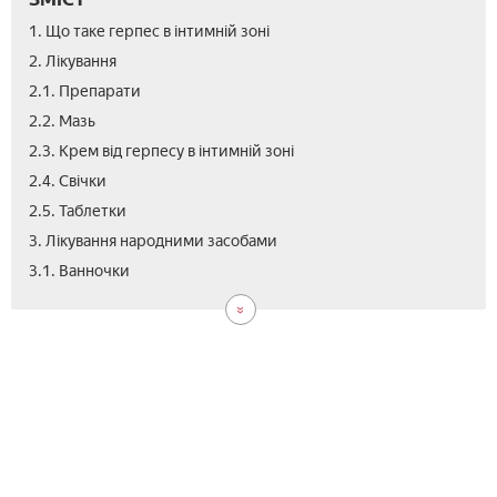
1. Що таке герпес в інтимній зоні
2. Лікування
2.1. Препарати
2.2. Мазь
2.3. Крем від герпесу в інтимній зоні
2.4. Свічки
2.5. Таблетки
3. Лікування народними засобами
3.2.
3.3.
4.
3.1. Ванночки
Маз
Від
Від
з
м'я
кал