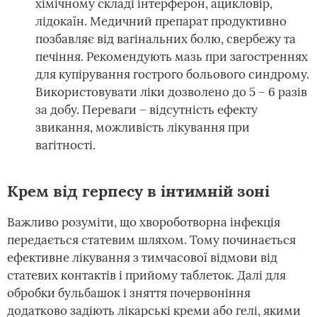
хімічному складі інтерферон, ацикловір,
лідокаїн. Медичний препарат продуктивно
позбавляє від вагінальних болю, свербежу та
печіння. Рекомендують мазь при загостреннях
для купірування гострого больового синдрому.
Використовувати ліки дозволено до 5 – 6 разів
за добу. Переваги – відсутність ефекту
звикання, можливість лікування при
вагітності.
Крем від герпесу в інтимній зоні
Важливо розуміти, що хвороботворна інфекція
передається статевим шляхом. Тому починається
ефективне лікування з тимчасової відмови від
статевих контактів і прийому таблеток. Далі для
обробки бульбашок і зняття почервоніння
додатково задіють лікарські креми або гелі, якими