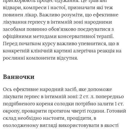
прискорюють процес одужання. Це трав'яні
відвари, компреси і настої, призначати які теж
повинен лікар. Важливо розуміти, що ефективне
лікування герпесу в інтимній зоні народними
засобами повинно обов'язково поєднуватися з
офіційними методами консервативної терапії.
Перед початком курсу важливо упевнитися, що в
конкретній клінічній картині алергічна реакція на
рослинні компоненти відсутня.
Ванночки
Ось ефективне народний засіб, яке допоможе
лікувати герпес в інтимній зоні: 2 ст. л. попередньо
подрібненого кореня солодки потрібно залити 1 ст.
окропу, проварити протягом чверті години. Готовий
склад необхідно настояти, процідити, в
охолодженому вигляді використовувати в якості