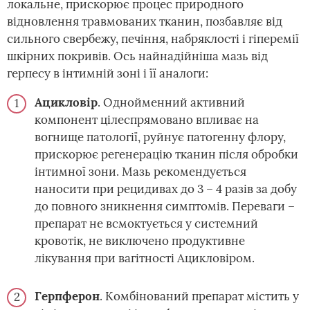
локальне, прискорює процес природного
відновлення травмованих тканин, позбавляє від
сильного свербежу, печіння, набряклості і гіперемії
шкірних покривів. Ось найнадійніша мазь від
герпесу в інтимній зоні і її аналоги:
Ацикловір
. Однойменний активний
компонент цілеспрямовано впливає на
вогнище патології, руйнує патогенну флору,
прискорює регенерацію тканин після обробки
інтимної зони. Мазь рекомендується
наносити при рецидивах до 3 – 4 разів за добу
до повного зникнення симптомів. Переваги –
препарат не всмоктується у системний
кровотік, не виключено продуктивне
лікування при вагітності Ацикловіром.
Герпферон
. Комбінований препарат містить у