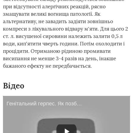
при відсутності алергічних реакцій, рясно
змащувати великі вогнища патології. Як
альтернативу, не завадить задіяти зовнішньо
компреси з лікувального відвару м'яти. Для цього 2
ст. л. висушеної сировини належить залити 0,5 л
води, кип'ятити чверть години. Потім охолодити і
процідити. Отриманою рідиною промивати
висипання не менше 3-4 разів на день, інакше
бажаного ефекту не передбачається.
Відео
Генітальний герпес. Як позбутися від сверблячки промежини