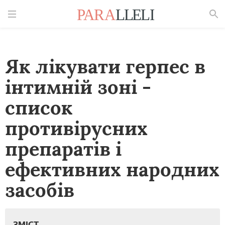
Знайти
Як лікувати герпес в
інтимній зоні -
список
противірусних
препаратів і
ефективних народних
засобів
ЗМІСТ