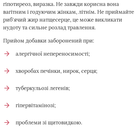
гіпотиреоз, виразка. Не завжди корисна вона
вагітним і годуючим жінкам, літнім. Не приймайте
риб'ячий жир натщесерце, це може викликати
нудоту та сильне розлад травлення.
Прийом добавки заборонений при:
алергічної непереносимості;
хворобах печінки, нирок, серця;
туберкульозі легенів;
гіпервітамінозі;
проблеми зі щитовидкою.