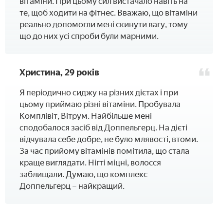
вітаміни. При цьому сил вистачало навіть на
те, щоб ходити на фітнес. Вважаю, що вітаміни
реально допомогли мені скинути вагу, тому
що до них усі спроби були марними.
Христина, 29 років
Я періодично сиджу на різних дієтах і при
цьому приймаю різні вітаміни. Пробувала
Комплівіт, Вітрум. Найбільше мені
сподобалося засіб від Доппельгерц. На дієті
відчувала себе добре, не було млявості, втоми.
За час прийому вітамінів помітила, що стала
краще виглядати. Нігті міцні, волосся
заблищали. Думаю, що комплекс
Доппельгерц – найкращий.