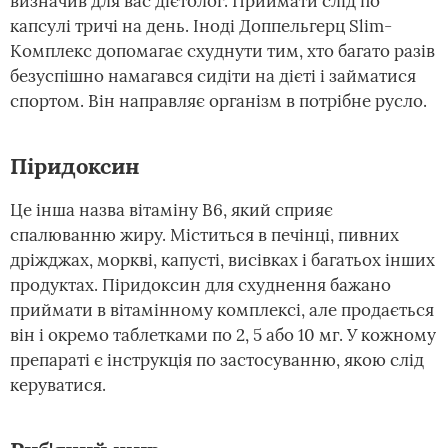
визначив для вас дієтолог. Приймати слід по
капсулі тричі на день. Іноді Доппельгерц Slim-
Комплекс допомагає схуднути тим, хто багато разів
безуспішно намагався сидіти на дієті і займатися
спортом. Він направляє організм в потрібне русло.
Піридоксин
Це інша назва вітаміну В6, який сприяє
спалюванню жиру. Міститься в печінці, пивних
дріжджах, моркві, капусті, висівках і багатьох інших
продуктах. Піридоксин для схуднення бажано
приймати в вітамінному комплексі, але продається
він і окремо таблетками по 2, 5 або 10 мг. У кожному
препараті є інструкція по застосуванню, якою слід
керуватися.