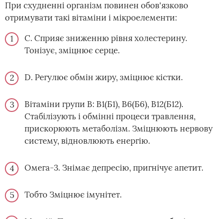
При схудненні організм повинен обов'язково
отримувати такі вітаміни і мікроелементи:
С. Сприяє зниженню рівня холестерину.
Тонізує, зміцнює серце.
D. Регулює обмін жиру, зміцнює кістки.
Вітаміни групи В: В1(Б1), В6(Б6), В12(Б12).
Стабілізують і обмінні процеси травлення,
прискорюють метаболізм. Зміцнюють нервову
систему, відновлюють енергію.
Омега-3. Знімає депресію, пригнічує апетит.
Тобто Зміцнює імунітет.