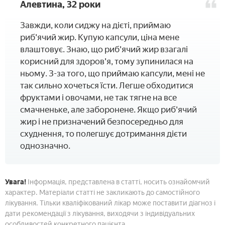
Алевтина, 32 роки
Завжди, коли сиджу на дієті, приймаю
риб'ячий жир. Купую капсули, ціна мене
влаштовує. Знаю, що риб'ячий жир взагалі
корисний для здоров'я, тому зупинилася на
ньому. З-за того, що приймаю капсули, мені не
так сильно хочеться їсти. Легше обходитися
фруктами і овочами, не так тягне на все
смачненьке, але заборонене. Якщо риб'ячий
жир і не призначений безпосередньо для
схуднення, то полегшує дотримання дієти
однозначно.
Увага!
Інформація, представлена в статті, носить ознайомчий
характер. Матеріали статті не закликають до самостійного
лікування. Тільки кваліфікований лікар може поставити діагноз і
дати рекомендації з лікування, виходячи з індивідуальних
особливостей конкретного пацієнта.