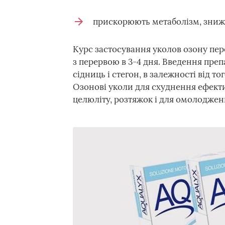
прискорюють метаболізм, знижую
Курс застосування уколов озону пере
з перервою в 3-4 дня. Введення преп
сідниць і стегон, в залежності від т
Озонові уколи для схуднення ефективн
целюліту, розтяжок і для омолодженн