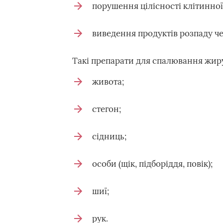
порушення цілісності клітинно
виведення продуктів розпаду че
Такі препарати для спалювання жиру
живота;
стегон;
сідниць;
особи (щік, підборіддя, повік);
шиї;
рук.