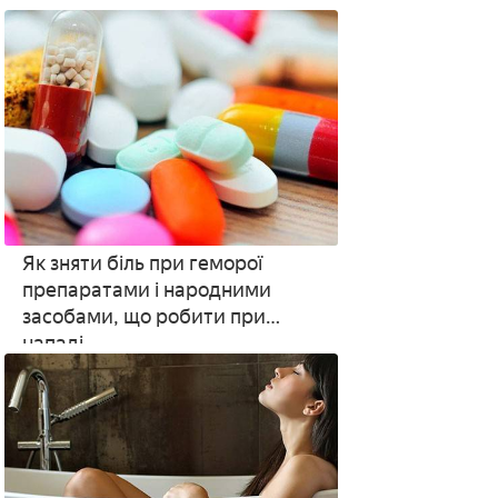
супозиторіїв для дитини і
дорослого
Як зняти біль при геморої
препаратами і народними
засобами, що робити при
нападі