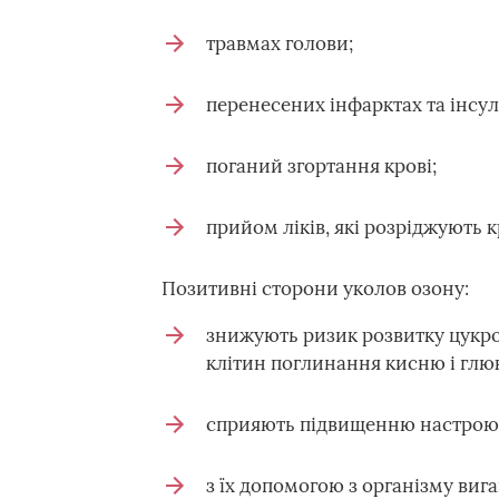
травмах голови;
перенесених інфарктах та інсул
поганий згортання крові;
прийом ліків, які розріджують к
Позитивні сторони уколов озону:
знижують ризик розвитку цукро
клітин поглинання кисню і глю
сприяють підвищенню настрою, 
з їх допомогою з організму виг