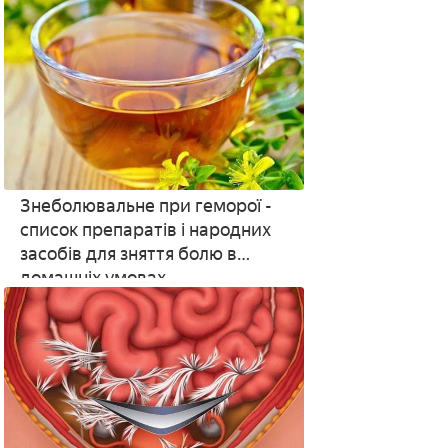
Знеболювальне при геморої -
список препаратів і народних
засобів для зняття болю в
домашніх умовах