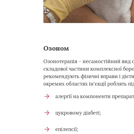
Озоном
Озонотерапія – несамостійний вид с
складової частини комплексної борот
рекомендують фізичні вправи і дієт
окремих областях ін'єкції роблять п
алергії на компоненти препарат
цукровому діабеті;
епілепсії;