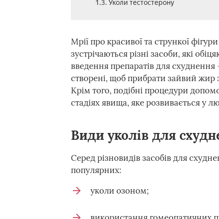
1.3. Уколи тестостерону
Мрії про красивої та стрункої фігури
зустрічаються різні засоби, які обіця
введення препаратів для схуднення –
створені, щоб прибрати зайвий жир з
Крім того, подібні процедури допомо
стадіях явища, яке розвивається у лю
Види уколів для схудн
Серед різновидів засобів для схуднен
популярних:
уколи озоном;
використання гомеопатичних пр