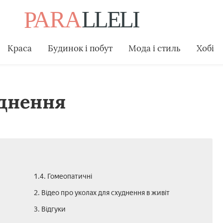
Краса
Будинок і побут
Мода і стиль
Хобі
уднення
1.4. Гомеопатичні
2. Відео про уколах для схуднення в живіт
3. Відгуки