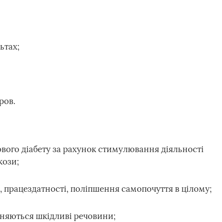
ьтах;
ров.
вого діабету за рахунок стимулювання діяльності
кози;
працездатності, поліпшення самопочуття в цілому;
аняються шкідливі речовини;