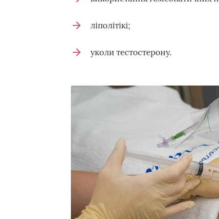
ліполітікі;
уколи тестостерону.