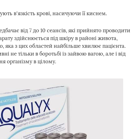
ть в'язкість крові, насичуючи її киснем.
дбачає від 7 до 10 сеансів, які прийнято проводити
арату здійснюється під шкіру в районі живота,
ого, яка з цих областей найбільше хвилює пацієнта.
і не тільки в боротьбі із зайвою вагою, але і від
я організму в цілому.