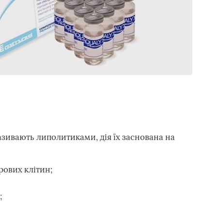
зивають липолитиками, дія їх заснована на
рових клітин;
;