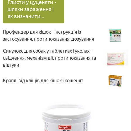
Глисти у цуценяти -
шляхи зараження і
як визначити
інвазію, інструкція
по застосуванню
Профендер для кішок - інструкція із
препаратів
застосування, протипоказання, дозування
глистогонных
Синулокс для собак у таблетках і уколах -
свідчення, механізм дії, протипоказання та
відгуки
Краплі від кліщів для кішок і кошенят