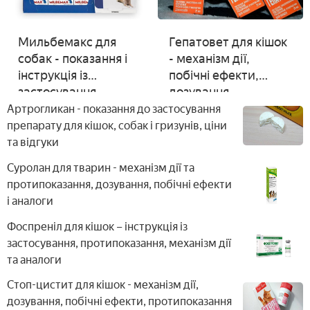
Мильбемакс для
Гепатовет для кішок
собак - показання і
- механізм дії,
інструкція із
побічні ефекти,
застосування,
дозування,
протипоказання і
протипоказання і
Артрогликан - показання до застосування
аналоги
аналоги
препарату для кішок, собак і гризунів, ціни
та відгуки
Суролан для тварин - механізм дії та
протипоказання, дозування, побічні ефекти
і аналоги
Фоспреніл для кішок – інструкція із
застосування, протипоказання, механізм дії
та аналоги
Стоп-цистит для кішок - механізм дії,
дозування, побічні ефекти, протипоказання