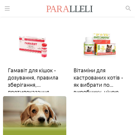
Знайти
Гамавіт для кішок -
Вітаміни для
дозування, правила
кастрованих котів -
зберігання,
як вибрати по
протипоказання,
виробнику, ціною
побічні ефекти і
аналоги