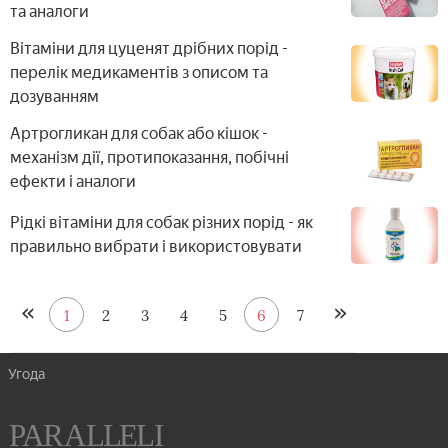
та аналоги
Вітаміни для цуценят дрібних порід -
перелік медикаментів з описом та
дозуванням
Артрогликан для собак або кішок -
механізм дії, протипоказання, побічні
ефекти і аналоги
Рідкі вітаміни для собак різних порід - як
правильно вибрати і використовувати
1
2
3
4
5
6
7
Угода