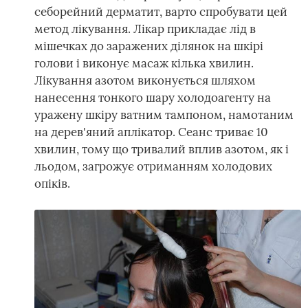
себорейний дерматит, варто спробувати цей
метод лікування. Лікар прикладає лід в
мішечках до заражених ділянок на шкірі
голови і виконує масаж кілька хвилин.
Лікування азотом виконується шляхом
нанесення тонкого шару холодоагенту на
уражену шкіру ватним тампоном, намотаним
на дерев'яний аплікатор. Сеанс триває 10
хвилин, тому що тривалий вплив азотом, як і
льодом, загрожує отриманням холодових
опіків.