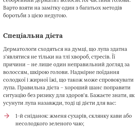
себорейний дерматит волосистої частини голови.
Варто взяти на замітку один з багатьох методів
боротьби з цією недугою.
Спеціальна дієта
Дерматологи сходяться на думці, що лупа здатна
з'являтися не тільки на тлі хвороб, стресів. Її
причини – не лише один неправильний догляд за
волоссям, шкірою голови. Надмірне поїдання
солодкої і жирної їжі, що також може спровокувати
лупа. Правильна дієта – хороший шанс поправити
ситуацію без ризику для здоров'я. Бажаєте знати, як
усунути лупа назавжди, тоді ці дієти для вас:
1-й сніданок: жменя сухарів, склянку кави або
несолодкого зеленого чаю;