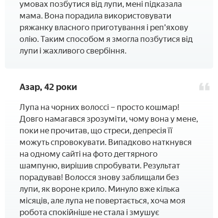
умовах позбутися від лупи, мені підказала
мама. Вона порадила використовувати
ряжанку власного приготування і реп'яхову
олію. Таким способом я змогла позбутися від
лупи і жахливого свербіння.
Азар, 42 роки
Лупа на чорних волоссі – просто кошмар!
Довго намагався зрозуміти, чому вона у мене,
поки не прочитав, що стреси, депресія її
можуть спровокувати. Випадково наткнувся
на одному сайті на фото дегтярного
шампуню, вирішив спробувати. Результат
порадував! Волосся знову заблищали без
лупи, як вороне крило. Минуло вже кілька
місяців, але лупа не повертається, хоча моя
робота спокійніше не стала і змушує