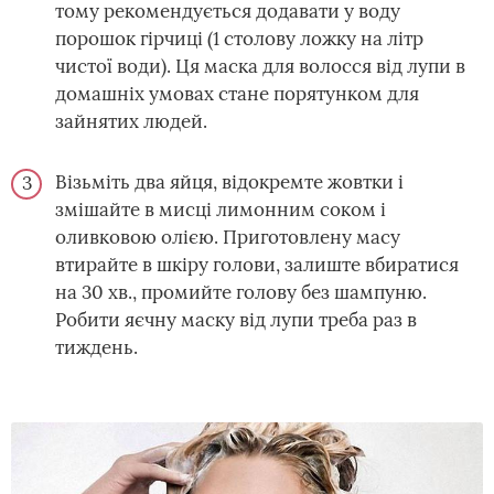
тому рекомендується додавати у воду
порошок гірчиці (1 столову ложку на літр
чистої води). Ця маска для волосся від лупи в
домашніх умовах стане порятунком для
зайнятих людей.
Візьміть два яйця, відокремте жовтки і
змішайте в мисці лимонним соком і
оливковою олією. Приготовлену масу
втирайте в шкіру голови, залиште вбиратися
на 30 хв., промийте голову без шампуню.
Робити яєчну маску від лупи треба раз в
тиждень.