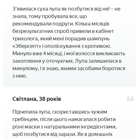
З'явилася суха лупа як позбутися від неї – не
знала, тому пробувала все, що
рекомендували подруги. Кілька місяців
безрезультатних спроб привели в кабінет
трихолога, який мені порадив шампунь
«Эберсепт» і ополіскування з кропивою.
Минуло вже 4 місяці, і мої волосся викликають
захоплення у оточуючих. Лупа залишилася в
минулому, і я знаю, якими засобами боротися
з нею.
Світлана, 38 років
Підчепила лупа, скориставшись чужим
гребінцем, після цього намагалася робити
різні маски з натуральними інгредієнтами,
щоб позбутися від зарази. Як в домашніх