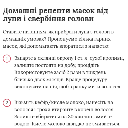
Домашні рецепти масок від
лупи і свербіння голови
Ставите питанням, як прибрати лупа з голови в
домашніх умовах? Пропонуємо кілька гарних
масок, які допомагають впоратися з напастю:
Запарте в склянці окропу 1 ст. л. сухої кропиви,
залиште постояти на добу, процідіть.
Використовуйте засіб 2 рази в тиждень
близько двох місяців. Краще процедуру
виконувати на ніч, щоб з ранку мити волосся.
Візьміть кефір/кисле молоко, нанесіть на
волосся і трохи втирайте в корені волосся.
Залиште вбиратися на 30 хвилин, змийте
водою. Кисле молоко швидко не змивається,