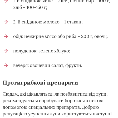
1-й сніданок: яйце – 2 шт., пісний сир – 100 г,
хліб – 100-150 г;
2-й сніданок: молоко – 1 стакан;
обід: нежирне м'ясо або риба – 200 г, овочі;.
полуденок: зелене яблуко;
вечеря: овочевий салат, фрукти.
Протигрибкові препарати
Людям, які цікавляться, як позбавитися від лупи,
рекомендується спробувати боротися з нею за
допомогою спеціальних препаратів. Доброю
репутацією усунення лупи користуються наступні