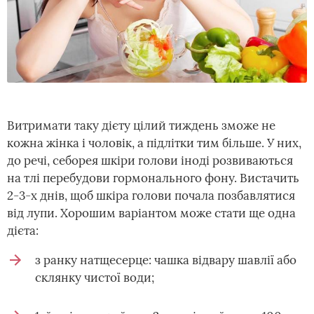
Витримати таку дієту цілий тиждень зможе не
кожна жінка і чоловік, а підлітки тим більше. У них,
до речі, себорея шкіри голови іноді розвиваються
на тлі перебудови гормонального фону. Вистачить
2-3-х днів, щоб шкіра голови почала позбавлятися
від лупи. Хорошим варіантом може стати ще одна
дієта:
з ранку натщесерце: чашка відвару шавлії або
склянку чистої води;