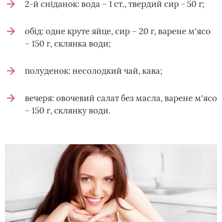
2-й сніданок: вода – 1 ст., твердий сир - 50 г;
обід: одне круте яйце, сир – 20 г, варене м'ясо
– 150 г, склянка води;
полуденок: несолодкий чай, кава;
вечеря: овочевий салат без масла, варене м'ясо
– 150 г, склянку води.