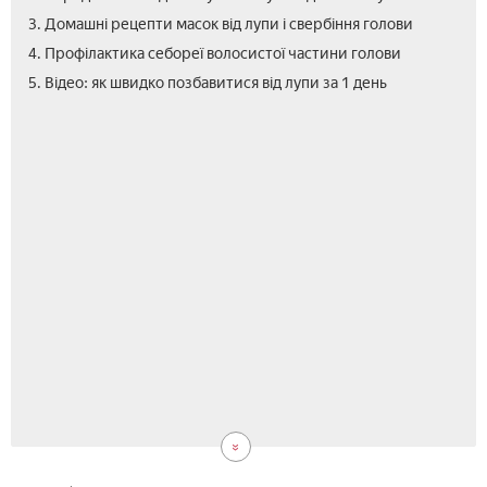
3. Домашні рецепти масок від лупи і свербіння голови
4. Профілактика себореї волосистої частини голови
6.
5. Відео: як швидко позбавитися від лупи за 1 день
Від