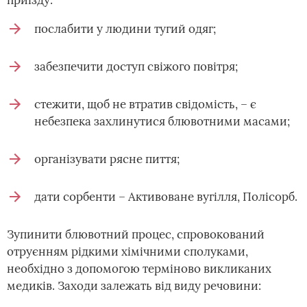
приїзду:
послабити у людини тугий одяг;
забезпечити доступ свіжого повітря;
стежити, щоб не втратив свідомість, – є
небезпека захлинутися блювотними масами;
організувати рясне пиття;
дати сорбенти – Активоване вугілля, Полісорб.
Зупинити блювотний процес, спровокований
отруєнням рідкими хімічними сполуками,
необхідно з допомогою терміново викликаних
медиків. Заходи залежать від виду речовини: