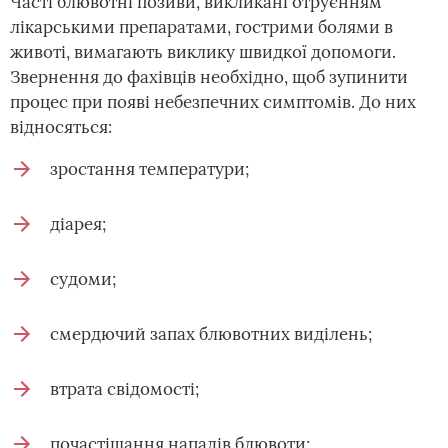
Часті блювотні позиви, викликані отруєнням
лікарськими препаратами, гострими болями в
животі, вимагають виклику швидкої допомоги.
Звернення до фахівців необхідно, щоб зупинити
процес при появі небезпечних симптомів. До них
відносяться:
зростання температури;
діарея;
судоми;
смердючий запах блювотних виділень;
втрата свідомості;
почастішання нападів блювоти;