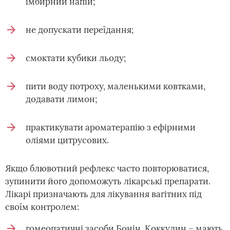
імбирний напій;
не допускати переїдання;
смоктати кубики льоду;
пити воду потроху, маленькими ковтками,
додавати лимон;
практикувати ароматерапію з ефірними
оліями цитрусових.
Якщо блювотний рефлекс часто повторюватися,
зупинити його допоможуть лікарські препарати.
Лікарі призначають для лікування вагітних під
своїм контролем:
гомеопатичні засоби Бонін, Коккулин – мають