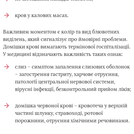
кров у калових масах.
Важливим моментом є колір та вид блювотних
виділень, який сигналізує про ймовірні проблеми.
Домішки крові вимагають термінової госпіталізації.
У медицині відзначають важливість таких ознак:
слиз – симптом запалення слизових оболонок
– загострення гастриту, харчове отруєння,
патології центральної нервової системи,
вірусні інфекції, безконтрольний прийом ліків;
домішка червоної крові – кровотеча у верхній
частині шлунку, стравоході, ротової
порожнини, отруєння хімічними речовинами.