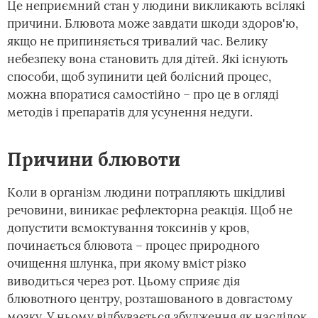
Це неприємний стан у людини викликають всілякі
причини. Блювота може завдати шкоди здоров'ю,
якщо не припиняється тривалий час. Велику
небезпеку вона становить для дітей. Які існують
способи, щоб зупинити цей болісний процес,
можна впоратися самостійно – про це в огляді
методів і препаратів для усунення недуги.
Причини блювоти
Коли в організм людини потрапляють шкідливі
речовини, виникає рефлекторна реакція. Щоб не
допустити всмоктування токсинів у кров,
починається блювота – процес природного
очищення шлунка, при якому вміст різко
виводиться через рот. Цьому сприяє дія
блювотного центру, розташованого в довгастому
мозку. У ньому відбувається збудження як наслідок