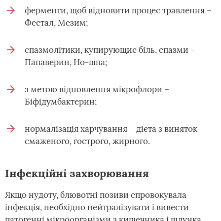
ферменти, щоб відновити процес травлення –
Фестал, Мезим;
спазмолітики, купирующие біль, спазми –
Папаверин, Но-шпа;
з метою відновлення мікрофлори –
Біфідумбактерин;
нормалізація харчування – дієта з виняток
смаженого, гострого, жирного.
Інфекційні захворювання
Якщо нудоту, блювотні позиви спровокувала
інфекція, необхідно нейтралізувати і вивести
патогенні мікроорганізми з кишечника і шлунка.