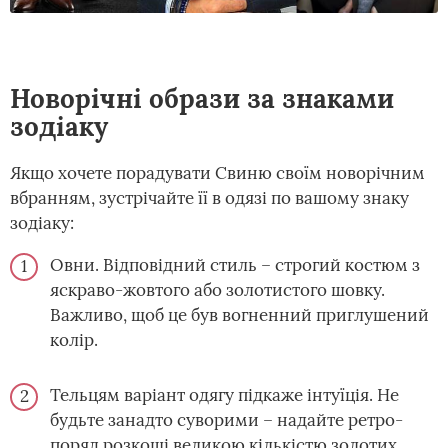
Новорічні образи за знаками
зодіаку
Якщо хочете порадувати Свиню своїм новорічним
вбранням, зустрічайте її в одязі по вашому знаку
зодіаку:
Овни. Відповідний стиль – строгий костюм з
яскраво-жовтого або золотистого шовку.
Важливо, щоб це був вогненний приглушений
колір.
Тельцям варіант одягу підкаже інтуїція. Не
будьте занадто суворими – надайте ретро-
поряд розкоші великою кількістю золотих