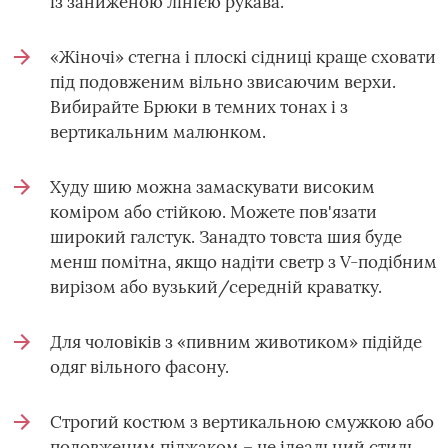
із заниженою лінією рукава.
«Жіночі» стегна і плоскі сідниці краще сховати
під подовженим вільно звисаючим верхи.
Вибирайте Брюки в темних тонах і з
вертикальним малюнком.
Худу шию можна замаскувати високим
коміром або стійкою. Можете пов'язати
широкий галстук. Занадто товста шия буде
менш помітна, якщо надіти светр з V-подібним
вирізом або вузький/середній краватку.
Для чоловіків з «пивним животиком» підійде
одяг вільного фасону.
Строгий костюм з вертикальною смужкою або
подовженим піджаком – це ідеальний стиль