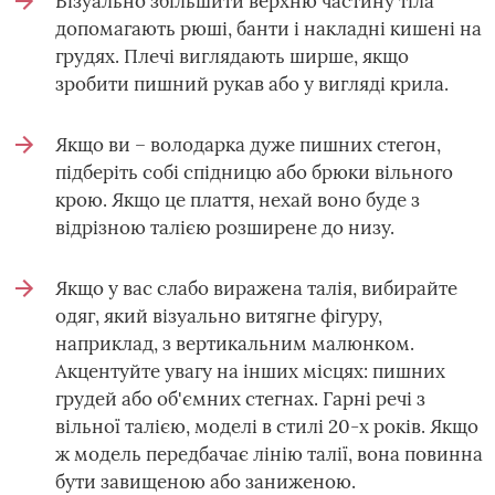
Візуально збільшити верхню частину тіла
допомагають рюші, банти і накладні кишені на
грудях. Плечі виглядають ширше, якщо
зробити пишний рукав або у вигляді крила.
Якщо ви – володарка дуже пишних стегон,
підберіть собі спідницю або брюки вільного
крою. Якщо це плаття, нехай воно буде з
відрізною талією розширене до низу.
Якщо у вас слабо виражена талія, вибирайте
одяг, який візуально витягне фігуру,
наприклад, з вертикальним малюнком.
Акцентуйте увагу на інших місцях: пишних
грудей або об'ємних стегнах. Гарні речі з
вільної талією, моделі в стилі 20-х років. Якщо
ж модель передбачає лінію талії, вона повинна
бути завищеною або заниженою.