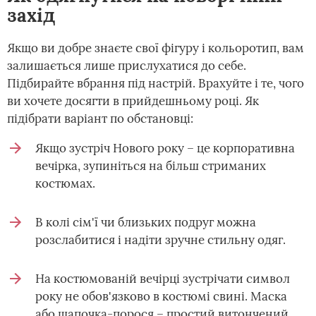
захід
Якщо ви добре знаєте свої фігуру і кольоротип, вам
залишається лише прислухатися до себе.
Підбирайте вбрання під настрій. Врахуйте і те, чого
ви хочете досягти в прийдешньому році. Як
підібрати варіант по обстановці:
Якщо зустріч Нового року – це корпоративна
вечірка, зупиніться на більш стриманих
костюмах.
В колі сім'ї чи близьких подруг можна
розслабитися і надіти зручне стильну одяг.
На костюмованій вечірці зустрічати символ
року не обов'язково в костюмі свині. Маска
або шапочка-порося – простий витончений