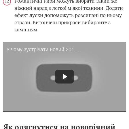
Романтичні Риби можуть вибрати такий же
ніжний наряд з легкої м'якої тканини. Додати
ефект луски допоможуть розсипані по ньому
стрази. Витончені прикраси вибирайте з
камінням.
У чому зустрічати новий 2019 рік Жовтого земляного Свині
Як одягнутися на новорічний