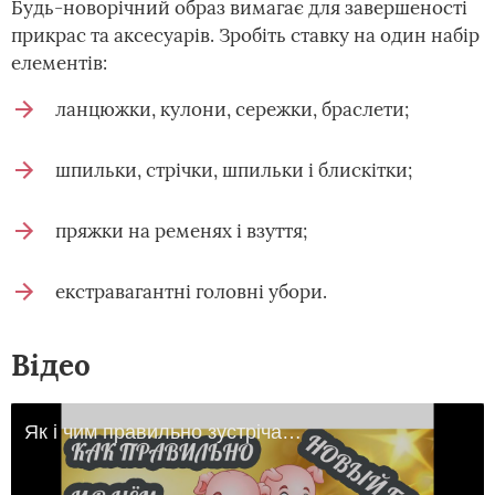
Будь-новорічний образ вимагає для завершеності
прикрас та аксесуарів. Зробіть ставку на один набір
елементів:
ланцюжки, кулони, сережки, браслети;
шпильки, стрічки, шпильки і блискітки;
пряжки на ременях і взуття;
екстравагантні головні убори.
Відео
Як і чим правильно зустрічати Новий рік 2019? Новий рік Жовтої Свині за східним календарем