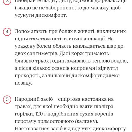
Вибирайте щадну дієту, вдамося до релаксації
і, якщо це не заборонено, то до масажу, щоб
усунути дискомфорт.
Допомагають при болях в животі, викликаних
підняттям тяжкості, глиняні аплікації. На
уражену болем область накладається шар до
двох сантиметрів. Далі корж тримають
близько трьох годин, змивають теплою водою,
а після кількох сеансів неприємні відчуття
проходять, залишаючи дискомфорт далеко
позаду.
Народний засіб – спиртова настоянка на
травах, для якої необхідно взяти півлітра
горілки, 120 г подрібнених сухих коренів
перстачу прямостоячого (калгану).
Настоюватися засіб від відчуття дискомфорту