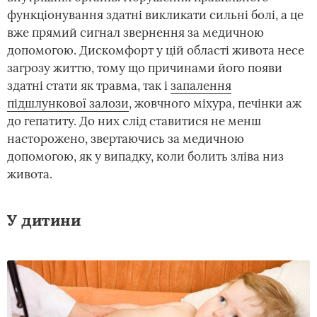
функціонування здатні викликати сильні болі, а це
вже прямий сигнал звернення за медичною
допомогою. Дискомфорт у цій області живота несе
загрозу життю, тому що причинами його появи
здатні стати як травма, так і
запалення
підшлункової залози
, жовчного міхура, печінки аж
до гепатиту. До них слід ставитися не менш
насторожено, звертаючись за медичною
допомогою, як у випадку, коли болить зліва низ
живота.
У дитини