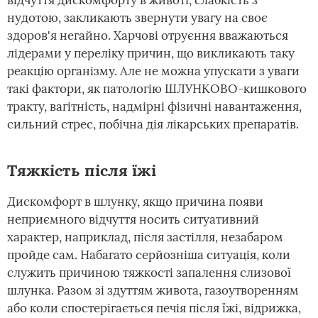
відчуття дискомфорту в животі, слабкість з
нудотою, закликають звернути увагу на своє
здоров'я негайно. Харчові отруєння вважаються
лідерами у переліку причин, що викликають таку
реакцію організму. Але не можна упускати з уваги
такі фактори, як патологію ШЛУНКОВО-кишкового
тракту, вагітність, надмірні фізичні навантаження,
сильний стрес, побічна дія лікарських препаратів.
Тяжкість після їжі
Дискомфорт в шлунку, якщо причина появи
неприємного відчуття носить ситуативний
характер, наприклад, після застілля, незабаром
пройде сам. Набагато серйозніша ситуація, коли
служить причиною тяжкості запалення слизової
шлунка. Разом зі здуттям живота, газоутворенням
або коли спостерігається печія після їжі, відрижка,