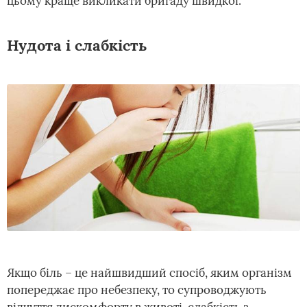
цьому краще викликати бригаду швидкої.
Нудота і слабкість
Якщо біль – це найшвидший спосіб, яким організм
попереджає про небезпеку, то супроводжують