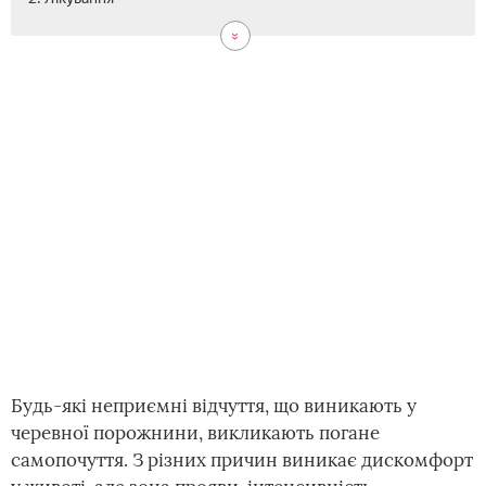
Си
Таб
Піс
Від
Чи
Чо
Як
роз
від
під
про
мо
від
при
киш
важ
тяж
від
вил
зду
газ
у
дис
СРК
шлу
в
жив
Будь-які неприємні відчуття, що виникають у
черевної порожнини, викликають погане
самопочуття. З різних причин виникає дискомфорт