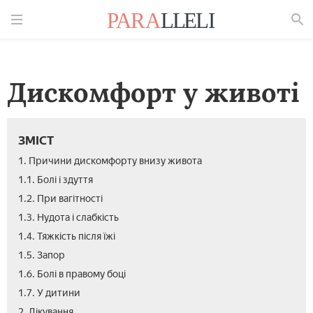
Знайти
Дискомфорт у животі
ЗМІСТ
1. Причини дискомфорту внизу живота
1.1. Болі і здуття
1.2. При вагітності
1.3. Нудота і слабкість
1.4. Тяжкість після їжі
1.5. Запор
1.6. Болі в правому боці
1.7. У дитини
2.1.
2.2.
2.3.
3.
3.1.
3.2.
3.3.
2. Лікування