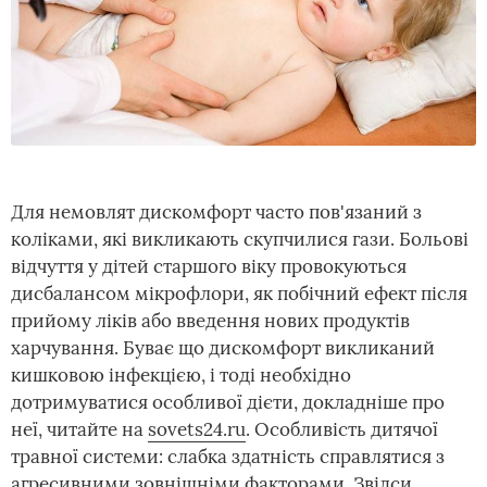
Для немовлят дискомфорт часто пов'язаний з
коліками, які викликають скупчилися гази. Больові
відчуття у дітей старшого віку провокуються
дисбалансом мікрофлори, як побічний ефект після
прийому ліків або введення нових продуктів
харчування. Буває що дискомфорт викликаний
кишковою інфекцією, і тоді необхідно
дотримуватися особливої дієти, докладніше про
неї, читайте на
sovets24.ru
. Особливість дитячої
травної системи: слабка здатність справлятися з
агресивними зовнішніми факторами. Звідси