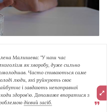
лена Малишева: "У наш час
лкоголізм як хворобу, дуже сильно
омолодшав. Часто спиваються саме
олоді люди, які руйнують своє
айбутнє і завдають непоправної
коди здоров'ю. Допоможе впоратися з
роблемою
дієвий засіб.