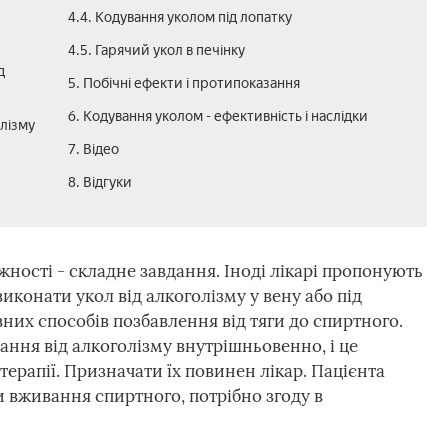
4.4. Кодування уколом під лопатку
4.5. Гарячий укол в печінку
д
5. Побічні ефекти і протипоказання
6. Кодування уколом - ефективність і наслідки
олізму
7. Відео
8. Відгуки
ності - складне завдання. Іноді лікарі пропонують
конати укол від алкоголізму у вену або під
них способів позбавлення від тяги до спиртного.
ання від алкоголізму внутрішньовенно, і це
ерапії. Призначати їх повинен лікар. Пацієнта
 вживання спиртного, потрібно згоду в