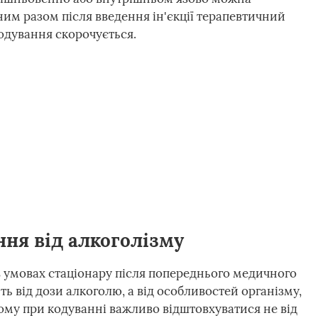
ним разом після введення ін'єкції терапевтичний
кодування скорочується.
ня від алкоголізму
 умовах стаціонару після попереднього медичного
ь від дози алкоголю, а від особливостей організму,
ому при кодуванні важливо відштовхуватися не від