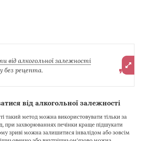
и від алкогольної залежності
у без рецепта.
атися від алкогольної залежності
ті такий метод можна використовувати тільки за
, при захворюваннях печінки краще підшукати
ому зриві можна залишитися інвалідом або зовсім
рішньовенно або внутрішньом'язово можна