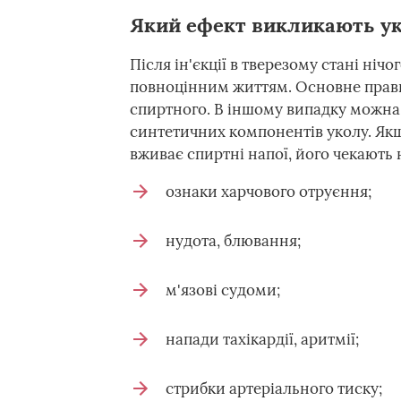
Який ефект викликають ук
Після ін'єкції в тверезому стані нічо
повноцінним життям. Основне прави
спиртного. В іншому випадку можна
синтетичних компонентів уколу. Якщ
вживає спиртні напої, його чекають 
ознаки харчового отруєння;
нудота, блювання;
м'язові судоми;
напади тахікардії, аритмії;
стрибки артеріального тиску;