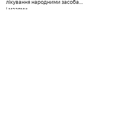
лікування народними засобами
і мазями