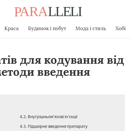
Краса
Будинок і побут
Мода і стиль
Хобі
тів для кодування від
методи введення
4.2. Внутрішньом'язові ін'єкції
4.3. Підшкірне введення препарату