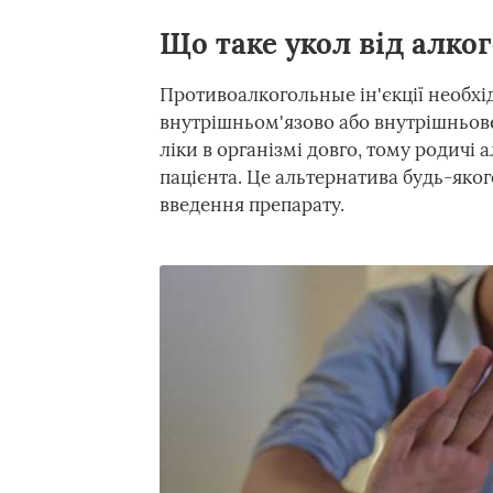
Що таке укол від алко
Противоалкогольные ін'єкції необхі
внутрішньом'язово або внутрішньове
ліки в організмі довго, тому родичі 
пацієнта. Це альтернатива будь-яког
введення препарату.