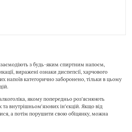
 взаємодіють з будь-яким спиртним напоєм,
кації, виражені ознаки диспепсії, харчового
х напоїв категорично заборонено, тільки в цьому
дій.
алкоголіка, якому попередньо роз'яснюють
та внутрішньом'язових ін'єкцій. Якщо від
ися, а потім порушити свою обіцянку, можна