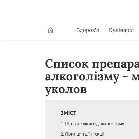
Здоров'я
Кулінарія
Список препара
алкоголізму - 
уколов
ЗМІСТ
1. Що таке укол від алкоголізму
2. Принцип дії ін'єкції