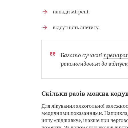
напади мігрені;
відсутність апетиту.
Багато сучасні
препарат
рекомендовані до відпуск
Скільки разів можна кодув
Для лікування алкогольної залежнос
медичними показаннями. Наприклад
іншу «підшивку», інакше при чергов
померти. За допомогою уколів внут