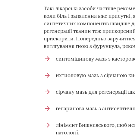
Такі лікарські засоби частіше рекоме
коли біль і запалення вже присутні,
синтетичних компонентів швидше доз
регенерації тканин теж прискорени
прискорити. Попередньо заручитися
витягування гною з фурункула, реко
синтоміцинову мазь з касторов
ихтиоловую мазь з сірчаною кис
сірчану мазь для регенерації шк
гепаринова мазь з антисептичн
лінімент Вишневського, щоб не
патології.