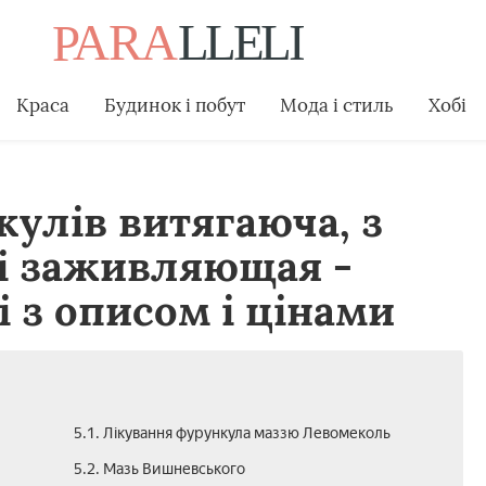
Краса
Будинок і побут
Мода і стиль
Хобі
кулів витягаюча, з
і заживляющая -
 з описом і цінами
5.1. Лікування фурункула маззю Левомеколь
5.2. Мазь Вишневського