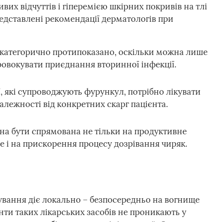
вих відчуттів і гіперемією шкірних покривів на тлі
едставлені рекомендації дерматологів при
 категорично протипоказано, оскільки можна лише
ровокувати приєднання вторинної інфекції.
, які супроводжують фурункул, потрібно лікувати
лежності від конкретних скарг пацієнта.
а бути спрямована не тільки на продуктивне
 і на прискорення процесу дозрівання чиряк.
ування діє локально – безпосередньо на вогнище
нти таких лікарських засобів не проникають у