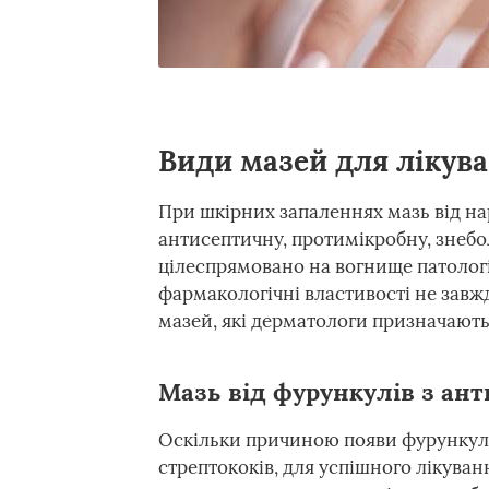
Види мазей для лікув
При шкірних запаленнях мазь від на
антисептичну, протимікробну, знебо
цілеспрямовано на вогнище патології.
фармакологічні властивості не завж
мазей, які дерматологи призначають
Мазь від фурункулів з ант
Оскільки причиною появи фурункула
стрептококів, для успішного лікува