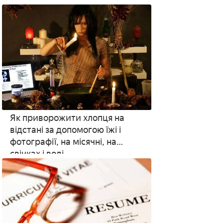
і дівчинці
Як приворожити хлопця на
відстані за допомогою їжі і
фотографії, на місячні, на
свічках і воді