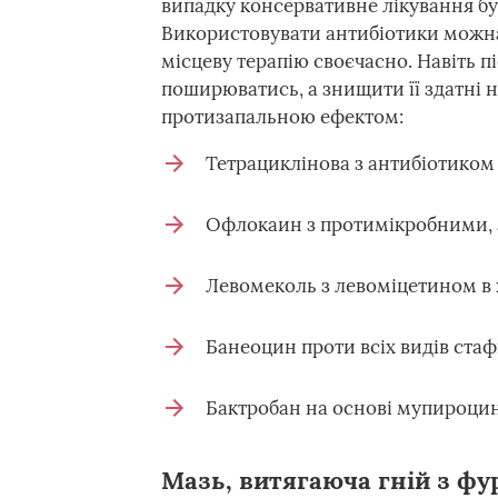
випадку консервативне лікування б
Використовувати антибіотики можна н
місцеву терапію своєчасно. Навіть п
поширюватись, а знищити її здатні 
протизапальною ефектом:
Тетрациклінова з антибіотиком 
Офлокаин з протимікробними, 
Левомеколь з левоміцетином в 
Банеоцин проти всіх видів стаф
Бактробан на основі мупироцин
Мазь, витягаюча гній з фу