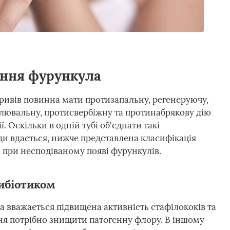
ання фурункула
ривів повинна мати протизапальну, регенеруючу,
лювальну, протисвербіжну та протинабрякову дію
 Оскільки в одній тубі об'єднати такі
ди вдається, нижче представлена класифікація
 при несподіваному появі фурункулів.
ибіотиком
 вважається підвищена активність стафілококів та
ння потрібно знищити патогенну флору. В іншому