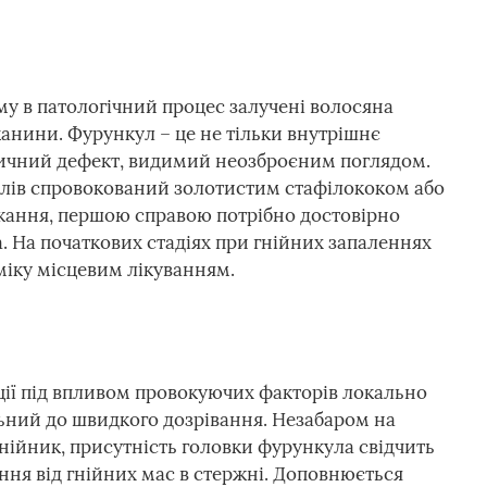
му в патологічний процес залучені волосяна
канини. Фурункул – це не тільки внутрішнє
етичний дефект, видимий неозброєним поглядом.
лів спровокований золотистим стафілококом або
ання, першою справою потрібно достовірно
. На початкових стадіях при гнійних запаленнях
іку місцевим лікуванням.
ії під впливом провокуючих факторів локально
ьний до швидкого дозрівання. Незабаром на
гнійник, присутність головки фурункула свідчить
ння від гнійних мас в стержні. Доповнюється