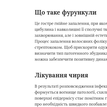
Що таке фурункули
Це гостре гнійне запалення, при яко
цибулина і навколишні її сполучні т
захворювання, але і зовнішній ест
Процес запалення волосяних фоліку
стрептококом. Щоб прискорити одуж
визначити тип патогенного збудника
можна забезпечити позитивну динам
Лікування чирия
В результаті розповсюдження інфекц
формується вогнище патології, схил
поверхні епідермісу стає помітним 
про необхідність швидкого позбавле