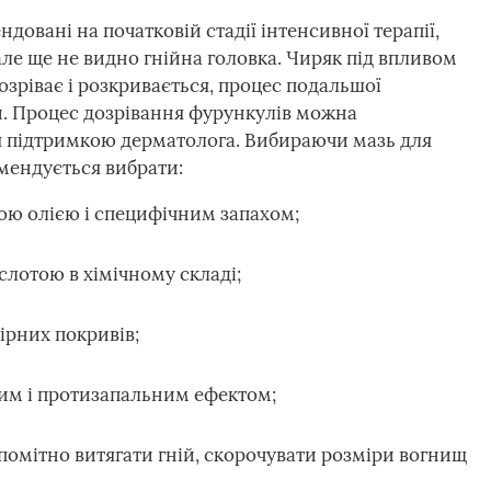
ндовані на початковій стадії інтенсивної терапії,
 але ще не видно гнійна головка. Чиряк під впливом
ріває і розкривається, процес подальшої
й. Процес дозрівання фурункулів можна
 підтримкою дерматолога. Вибираючи мазь для
мендується вибрати:
ою олією і специфічним запахом;
лотою в хімічному складі;
ірних покривів;
им і протизапальним ефектом;
помітно витягати гній, скорочувати розміри вогнищ