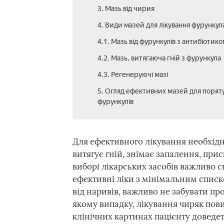
3. Мазь від чирия
4. Види мазей для лікування фурункул
4.1. Мазь від фурункулів з антибіотико
4.2. Мазь, витягаюча гній з фурункула
4.3. Регенеруючі мазі
5. Огляд ефективних мазей для поряту
фурункулів
Для ефективного лікування необхідна
витягує гній, знімає запалення, пр
виборі лікарських засобів важливо 
ефективні ліки з мінімальним списк
від наривів, важливо не забувати пр
якому випадку, лікування чиряк пов
клінічних картинах пацієнту доведе