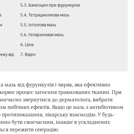
5.3. Банеоцин при фурункулах
а
5.4. Тетрациклінова мазь
м
5.5. Іхтіолова мазь
5.6. Гепариновая мазь
6. Ціна
нку від
7. Відео
 мазь від фурункулів і чиряк, яка ефективно
искорює процес загоєння травмованих тканин. При
своєчасно звернутися до дерматолога, вибрати
ом побічних ефектів. Якщо це мазь з антибіотиком
о протипоказання, лікарську взаємодію. У будь-
инно бути своєчасним, інакше в ускладнених
ться пережити операцію.