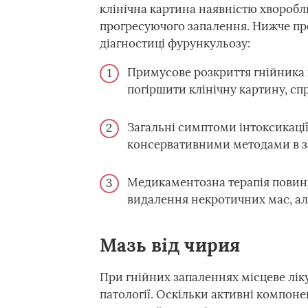
клінічна картина наявністю хворобли
прогресуючого запалення. Нижче пр
діагностиці фурункульозу:
Примусове розкриття гнійника
погіршити клінічну картину, сп
Загальні симптоми інтоксикації
консервативними методами в за
Медикаментозна терапія повинн
видалення некротичних мас, але
Мазь від чирия
При гнійних запаленнях місцеве лік
патології. Оскільки активні компоне