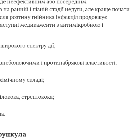
уде неефективним або посереднім.
а ранній і пізній стадії недуги, але краще почати
ісля розтину гнійника інфекція продовжує
наступні медикаменти з антимікробною і
широкого спектру дії;
знеболюючими і протинабрякові властивості;
хімічному складі;
ілокока, стрептокока;
а.
рункула