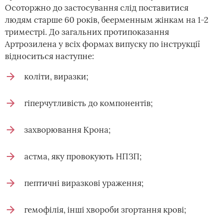
Осоторжно до застосування слід поставитися
людям старше 60 років, беерменным жінкам на 1-2
триместрі. До загальних протипоказання
Артрозилена у всіх формах випуску по інструкції
відноситься наступне:
коліти, виразки;
гіперчутливість до компонентів;
захворювання Крона;
астма, яку провокують НПЗП;
пептичні виразкові ураження;
гемофілія, інші хвороби згортання крові;