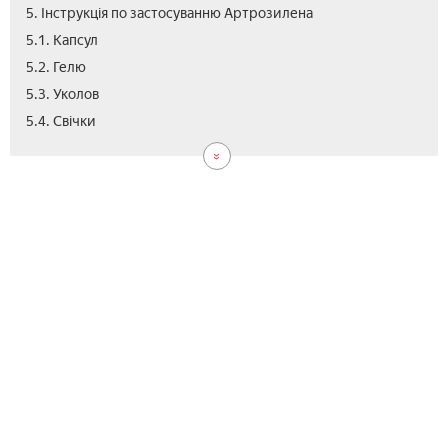
5. Інструкція по застосуванню Артрозилена
5.1. Капсул
5.2. Гелю
5.3. Уколов
5.5.
6.
7.
8.
9.
5.4. Свічки
Аер
Поб
Про
Ана
Цін
дії
Арт