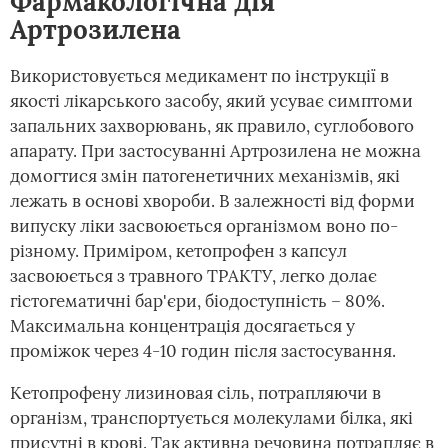
Фармакологічна дія
Артрозилена
Використовується медикамент по інструкції в
якості лікарського засобу, який усуває симптоми
запальних захворювань, як правило, суглобового
апарату. При застосуванні Артрозилена не можна
домогтися змін патогенетичних механізмів, які
лежать в основі хвороби. В залежності від форми
випуску ліки засвоюється організмом воно по-
різному. Приміром, кетопрофен з капсул
засвоюється з травного ТРАКТУ, легко долає
гістогематичні бар'єри, біодоступність – 80%.
Максимальна концентрація досягається у
проміжок через 4-10 годин після застосування.
Кетопрофену лизиновая сіль, потрапляючи в
організм, транспортується молекулами білка, які
присутні в крові. Так активна речовина потрапляє в