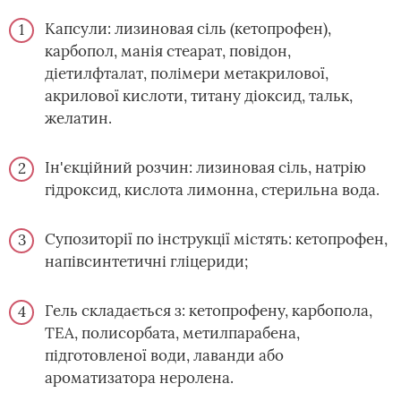
Капсули: лизиновая сіль (кетопрофен),
карбопол, манія стеарат, повідон,
діетилфталат, полімери метакрилової,
акрилової кислоти, титану діоксид, тальк,
желатин.
Ін'єкційний розчин: лизиновая сіль, натрію
гідроксид, кислота лимонна, стерильна вода.
Супозиторії по інструкції містять: кетопрофен,
напівсинтетичні гліцериди;
Гель складається з: кетопрофену, карбопола,
ТЕА, полисорбата, метилпарабена,
підготовленої води, лаванди або
ароматизатора неролена.