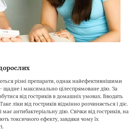
 дорослих
уються різні препарати, однак найефективнішими
 – щадне і максимально цілеспрямоване дію. За
утися від гостриків в домашніх умовах. Вводять
аке ліки від гостриків відмінно розчиняється і діє.
 має антибактеріальну дію. Свічки від гостриків, на
ають токсичного ефекту, завдяки чому їх
і.