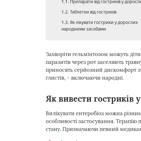
1.1. Препарати від гостриків у доросл
1.2. Таблетки від гостриків
1.3. Як лікувати гострики у дорослих
народними засобами
Захворіти гельмінтозом можуть діти 
паразитів через рот заселяють трав
приносять серйозний дискомфорт люд
глистів, – включаючи народні.
Як вивести гостриків 
Вилікувати ентеробіоз можна різни
особливості застосування. Терапію 
стану. Призначаючи певний медикаме