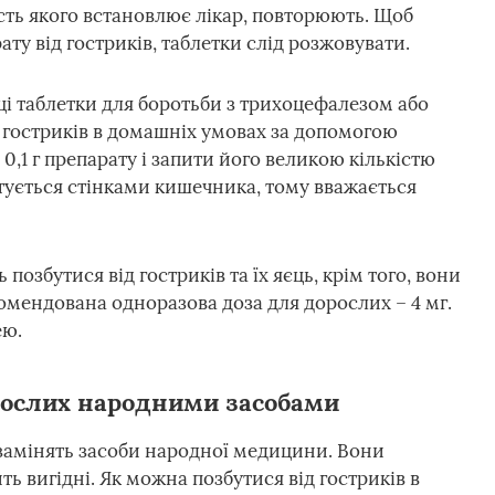
сть якого встановлює лікар, повторюють. Щоб
ту від гостриків, таблетки слід розжовувати.
ці таблетки для боротьби з трихоцефалезом або
 гостриків в домашніх умовах за допомогою
,1 г препарату і запити його великою кількістю
тується стінками кишечника, тому вважається
озбутися від гостриків та їх яєць, крім того, вони
омендована одноразова доза для дорослих – 4 мг.
ею.
орослих народними засобами
и замінять засоби народної медицини. Вони
ть вигідні. Як можна позбутися від гостриків в