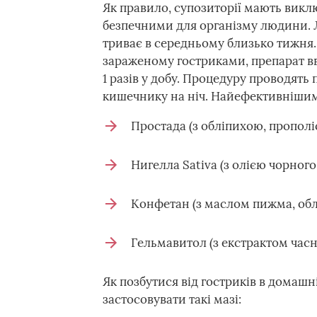
Як правило, супозиторії мають вик
безпечними для організму людини. 
триває в середньому близько тижня.
зараженому гостриками, препарат вв
1 разів у добу. Процедуру проводять 
кишечнику на ніч. Найефективніши
Простада (з обліпихою, прополі
Нигелла Sativa (з олією чорного
Конфетан (з маслом пижма, облі
Гельмавитол (з екстрактом часн
Як позбутися від гостриків в домашн
застосовувати такі мазі: