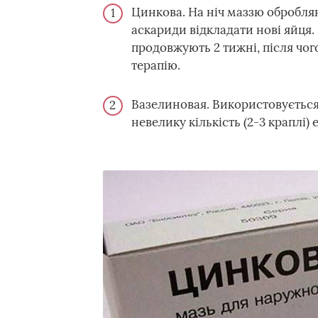
Цинкова. На ніч маззю обробляю
аскариди відкладати нові яйця.
продовжують 2 тижні, після чого
терапію.
Вазелиновая. Використовується,
невелику кількість (2-3 краплі)