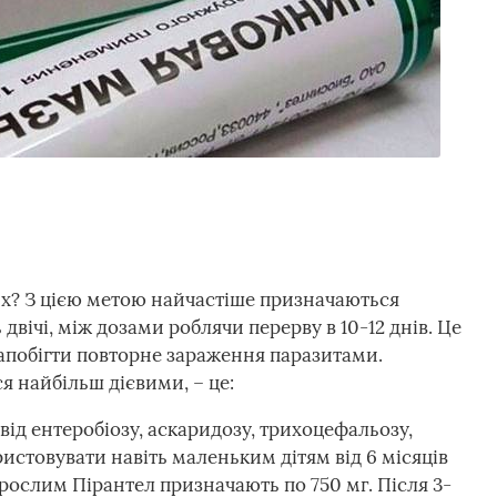
лих? З цією метою найчастіше призначаються
двічі, між дозами роблячи перерву в 10-12 днів. Це
запобігти повторне зараження паразитами.
я найбільш дієвими, – це:
від ентеробіозу, аскаридозу, трихоцефальозу,
истовувати навіть маленьким дітям від 6 місяців
Дорослим Пірантел призначають по 750 мг. Після 3-