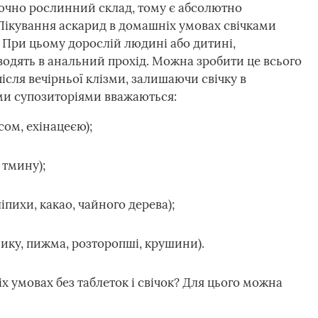
лючно рослинний склад, тому є абсолютно
Лікування аскарид в домашніх умовах свічками
 При цьому дорослій людині або дитині,
одять в анальний прохід. Можна зробити це всього
після вечірньої клізми, залишаючи свічку в
ми супозиторіями вважаються:
сом, ехінацеєю);
 тмину);
пихи, какао, чайного дерева);
ику, пижма, розторопші, крушини).
іх умовах без таблеток і свічок? Для цього можна