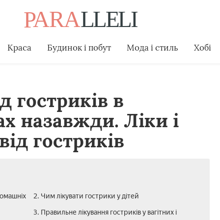
Краса
Будинок і побут
Мода і стиль
Хобі
д гостриків в
х назавжди. Ліки і
від гостриків
домашніх
2. Чим лікувати гострики у дітей
3. Правильне лікування гостриків у вагітних і