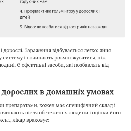
их
годуючих мам
4. Профілактика гельмінтозу у дорослих і
дітей
5. Відео: як позбутися від гостриків назавжди
і дорослі. Зараження відбувається легко: яйця
ну систему і починають розмножуватися, ніж
ині. Є ефективні засоби, які позбавлять від
у дорослих в домашніх умовах
ми препаратами, кожен має специфічний склад і
починають після обстеження людини і оцінки його
нт, лікар враховує: