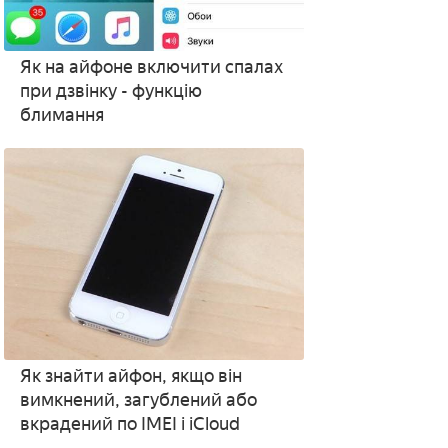
Як на айфоне включити спалах
при дзвінку - функцію
блимання
Як знайти айфон, якщо він
вимкнений, загублений або
вкрадений по IMEI і iCloud