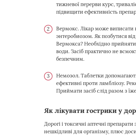
тижневої перерви курс, тривалі
підвищити ефективність препара
Вермокс. Лікар може виписати 
энтеробиозом. Як позбутися від
Вермокса? Необхідно прийняти 0
води. Засіб практично не всмок
безпечним.
Немозол. Таблетки допомагають п
ефективні проти лямбліозу. Рек
Приймати засіб слід разом з їж
Як лікувати гострики у д
Дорогі і токсичні аптечні препарат
нешкідливі для організму, плюс доси