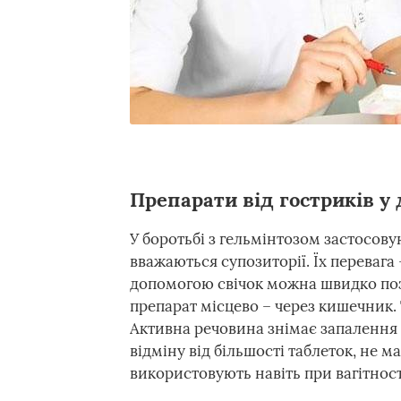
Препарати від гостриків у
У боротьбі з гельмінтозом застосов
вважаються супозиторії. Їх перевага
допомогою свічок можна швидко позб
препарат місцево – через кишечник. Т
Активна речовина знімає запалення і
відміну від більшості таблеток, не м
використовують навіть при вагітност