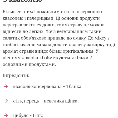
Більш ситним і поживним є салат з червоною
квасолею і печерицями. Ці основні продукти
перетравлюються довго, тому страву не можна
віднести до легких. Хоча вегетаріанцям такий
салатик обов'язково припаде до смаку. До міксу з
грибів і квасолі можна додати овочеву зажарку, тоді
аромат страви вийде більш оригінальним. У
пісному ж варіанті обмежуються тільки 2
основними продуктами.
Інгредієнти:
квасоля консервована – 1 банка;
сіль, перець – невелика щіпка;
цибуля - 1 шт.;