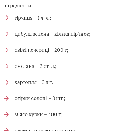
Інгредієнти:
гірчиця – 1 ч. л.;
цибуля зелена – кілька пір'їнок;
свіжі печериці – 200 г;
сметана – 3 ст. л.;
картопля – 3 шт.;
огірки солоні – 3 шт.;
м'ясо курки – 400 г;
перець з сіллю за смаком.