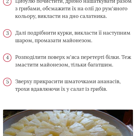
Цибулю почистити, дрібно нашаткувати разом
з грибами, обсмажити їх на олії до рум'яного
кольору, викласти на дно салатника.
Далі подрібнити курки, викласти її наступним
шаром, промазати майонезом.
Розподілити поверх м'яса перетерті білки. Теж
змастити майонезом, тільки багатшим.
Зверху прикрасити шматочками ананасів,
трохи вдавлюючи їх у салат із грибів.