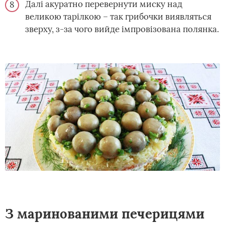
Далі акуратно перевернути миску над
великою тарілкою – так грибочки виявляться
зверху, з-за чого вийде імпровізована полянка.
З маринованими печерицями