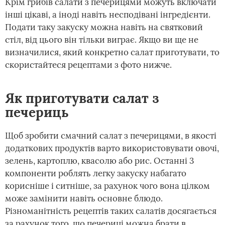
Крім грибів салати з печерицями можуть включати
інші цікаві, а іноді навіть несподівані інгредієнти.
Подати таку закуску можна навіть на святковий
стіл, від цього він тільки виграє. Якщо ви ще не
визначилися, який конкретно салат приготувати, то
скористайтеся рецептами з фото нижче.
Як приготувати салат з
печериць
Щоб зробити смачний салат з печерицями, в якості
додаткових продуктів варто використовувати овочі,
зелень, картоплю, квасолю або рис. Останні 3
компоненти роблять легку закуску набагато
корисніше і ситніше, за рахунок чого вона цілком
може замінити навіть основне блюдо.
Різноманітність рецептів таких салатів досягається
за рахунок того, що печериці можна брати в