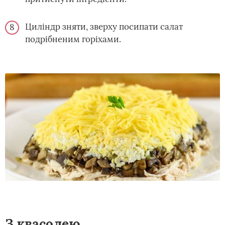
Циліндр зняти, зверху посипати салат
подрібненим горіхами.
З квасолею