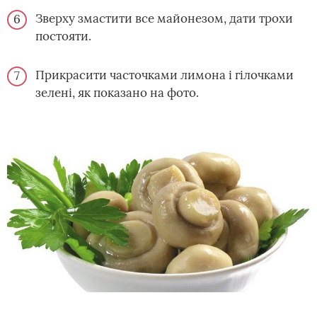
Зверху змастити все майонезом, дати трохи
постояти.
Прикрасити часточками лимона і гілочками
зелені, як показано на фото.