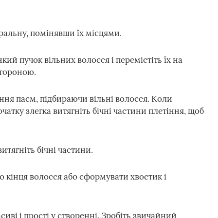
тральну, помінявши їх місцями.
кий пучок вільних волосся і перемістіть їх на
стороною.
ння пасм, підбираючи вільні волосся. Коли
чатку злегка витягніть бічні частини плетіння, щоб
итягніть бічні частини.
о кінця волосся або сформувати хвостик і
асиві і прості у створенні. Зробіть звичайний