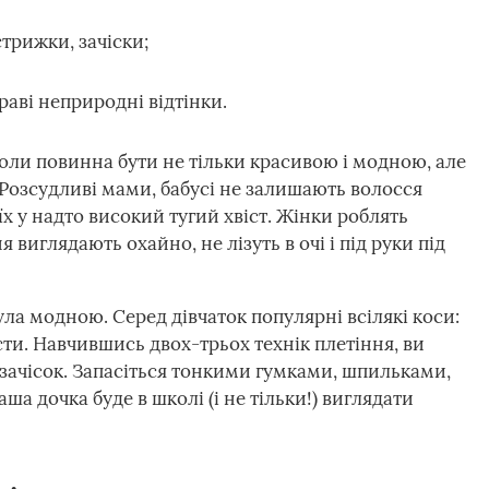
трижки, зачіски;
аві неприродні відтінки.
коли повинна бути не тільки красивою і модною, але
Розсудливі мами, бабусі не залишають волосся
х у надто високий тугий хвіст. Жінки роблять
ня виглядають охайно, не лізуть в очі і під руки під
ула модною. Серед дівчаток популярні всілякі коси:
сти. Навчившись двох-трьох технік плетіння, ви
зачісок. Запасіться тонкими гумками, шпильками,
а дочка буде в школі (і не тільки!) виглядати