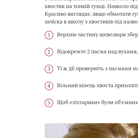
хвостик на тонкій гумці. Навколо під
Красиво виглядає, якщо обмотати гу
зачіска в школу з хвостиків під назв
Верхню частину шевелюри зберіть
Відокремте 2 пасма над вухами,
Ті ж дії проверніть з пасмами на
Вільний кінець хвоста прихопіт
Щоб «ліхтарики» були об'ємними