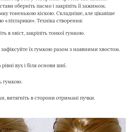
стави оберніть пасмо і закріпіть її зажимом.
мку тоненькою кіскою. Складніше, але цікавіше
ою «ліхтарики». Техніка створення:
 в хвіст, закріпіть тонкої гумкою.
 зафіксуйте їх гумкою разом з наявними хвостом.
 рівні вух і біля основи шиї.
ь гумкою.
, витягніть в сторони отримані пучки.