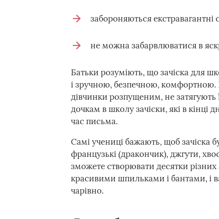
забороняються екстравагантні с
не можна забарвлюватися в яскр
Батьки розуміють, що зачіска для ш
і зручною, безпечною, комфортною. 
дівчинки розпущеним, не затягують ї
дочкам в школу зачіски, які в кінці д
час письма.
Самі учениці бажають, щоб зачіска б
французькі (дракончик), джгути, хво
зможете створювати десятки різних 
красивими шпильками і бантами, і ваш
чарівно.