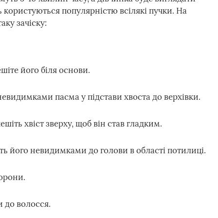
ь користуються популярністю всілякі пучки. На
аку зачіску:
шіте його біля основи.
невидимками пасма у підстави хвоста до верхівки.
шіть хвіст зверху, щоб він став гладким.
піть його невидимками до голови в області потилиці.
орони.
и до волосся.