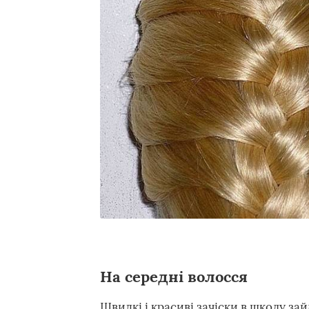
На середні волосся
Швидкі і красиві зачіски в школу зай