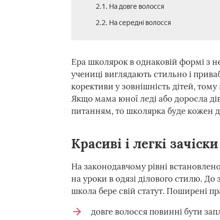
2.1. На довге волосся
2.2. На середні волосся
Ера школярок в однаковій формі з 
учениці виглядають стильно і прива
корективи у зовнішність дітей, тому
Якщо мама юної леді або доросла ді
питанням, то школярка буде кожен 
Красиві і легкі зачіск
На законодавчому рівні встановлено
на уроки в одязі ділового стилю. До
школа бере свій статут. Поширені п
довге волосся повинні бути за