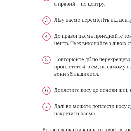
а правий – по центру.
Ліву пасмо перемістіть під цен
До правої пасма приєднайте тон
центр. Те ж виконайте з лівою 
Повторюйте дії по перехрещува
проплетете 4-5 см, на самому по
вони збільшилися.
Доплетите косу до основи шиї, в
Далі ви можете доплести косу д
накрутити пасма.
Всілякі варіанти кінських хвостів кр