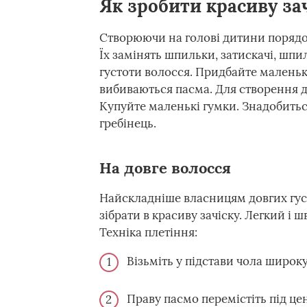
Як зробити красиву за
Створюючи на голові дитини порядо
Їх замінять шпильки, затискачі, шпи
густоти волосся. Придбайте маленьк
вибиваються пасма. Для створення д
Купуйте маленькі гумки. Знадобиться
гребінець.
На довге волосся
Найскладніше власницям довгих густи
зібрати в красиву зачіску. Легкий і
Техніка плетіння:
Візьміть у підстави чола широку 
Праву пасмо перемістіть під це