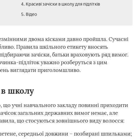
4. Красиві зачіски в школу для підлітків
5. Відео
незмінними двома кісками давно пройшла. Сучасні
бливо. Правила шкільного етикету вносять
 підбираючи зачіски, батьки враховують ряд вимог.
вчинка-підліток уважно розберуться з цим
день виглядати приголомшливо.
и в школу
, що учні навчального закладу повинні приходити
 зачісок загальних державних вимог немає, але
равила, що стосуються зовнішнього виду волосся:
плетене, середньої довжини – позбирані шпильками;