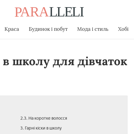
Краса
Будинок і побут
Мода і стиль
Хобі
и в школу для дівчаток
2.3. На коротке волосся
3. Гарні кіски в школу