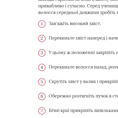
привабливо і сучасно. Серед учениц
волосся середньої довжини зробіть т
Зав'яжіть високий хвіст.
Перекиньте хвіст наперед і наче
У цьому ж положенні закріпіть 
Перекиньте волосся назад, розче
Скрутіть хвіст у валик і прикрі
Обережно розтягніть пучок в ст
Бічні краї прикріпіть шпилькам