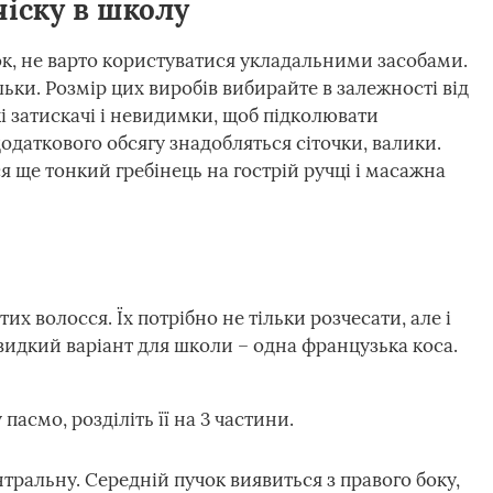
чіску в школу
к, не варто користуватися укладальними засобами.
льки. Розмір цих виробів вибирайте в залежності від
і затискачі і невидимки, щоб підколювати
одаткового обсягу знадобляться сіточки, валики.
 ще тонкий гребінець на гострій ручці і масажна
х волосся. Їх потрібно не тільки розчесати, але і
 швидкий варіант для школи – одна французька коса.
пасмо, розділіть її на 3 частини.
нтральну. Середній пучок виявиться з правого боку,