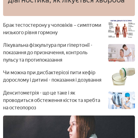
Брак тестостерону у чоловіків – симптоми
низького рівня гормону
Лікувальна фізкультура при гіпертонії -
показання до призначення, контроль
пульсу та протипоказання
Чи можна при дисбактеріозі пити кефір
дорослому і дитині - показання і дозування
Денситометрія - що це таке і як
проводиться обстеження кісток та хребта
на остеопороз