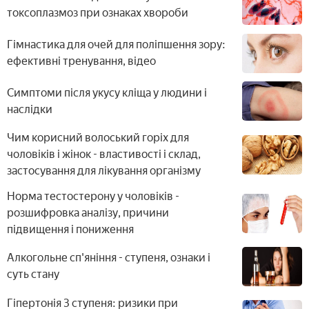
йогою, цигун
токсоплазмоз при ознаках хвороби
Гімнастика для очей для поліпшення зору:
ефективні тренування, відео
Симптоми після укусу кліща у людини і
наслідки
Чим корисний волоський горіх для
чоловіків і жінок - властивості і склад,
застосування для лікування організму
Норма тестостерону у чоловіків -
розшифровка аналізу, причини
підвищення і пониження
Алкогольне сп'яніння - ступеня, ознаки і
суть стану
Гіпертонія 3 ступеня: ризики при