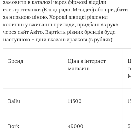
замовити в каталозі через фірмові відділи
електротехніки (Ельдорадо, М-відео) або придбати
за низькою ціною. Хороші швидкі рішення –
колишні у вживанні прилади, придбані «з рук»
через сайт Авіто. Вартість різних брендів буде
наступною – ціни вказані зразкові (в рублях):
Бренд
Ціна в інтернет-
Ці
магазині
те
М-
Ballu
14500
15
Bork
49000
5