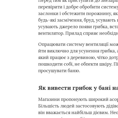
Перед тим як приступити до знезараже
перевірити і добре обробити систем
заслонки і обстежити порожнину, я
будь-які засмічення, бруд, усувають
усувають джерело появи грибка, вс
вентилятор. Прилад сприяє необхідн
Опрацювати систему вентиляції мож
йти виключно для усунення грибка, 
який працює з деревиною, чітко дот
пошкодити собі, не обпекти шкіру. П
просушувати баню.
Як вивести грибок у бані н
Магазини пропонують широкий асорт
Більшість людей застосовують дідів
він вважається найбільш дієвим. Не