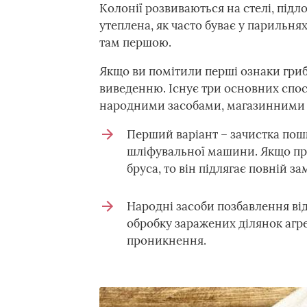
Колонії розвиваються на стелі, підло
утеплена, як часто буває у парильнях
там першою.
Якщо ви помітили перші ознаки гриб
виведенню. Існує три основних спос
народними засобами, магазинними п
Перший варіант – зачистка пош
шліфувальної машини. Якщо при
бруса, то він підлягає повній зам
Народні засоби позбавлення від
обробку заражених ділянок аг
проникнення.