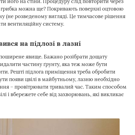
сти його на стіни. Процедуру слід повторити через
д грибка можна ще? Покривають поверхні оцтовою
у (не розведеному вигляді. Це тимчасове рішення
ти вентиляційну систему.
ився на підлозі в лазні
 поширене явище. Бажано розібрати дощату
видалити частину ґрунту, яка теж може бути
ити. Решті підлога приміщення треба обробити
ти появи цвілі в майбутньому, лазню необхідно
ння – провітрювати тривалий час. Таким способом
лі і вбережете себе від захворювань, які викликає