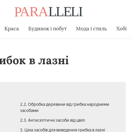
Краса
Будинок і побут
Мода і стиль
Хобі
ибок в лазні
2.2. Обробка деревини від грибка народними
засобами
2.3. Антисептичні засоби від цвілі
3. Ціна засобів для виведення грибка в лазні