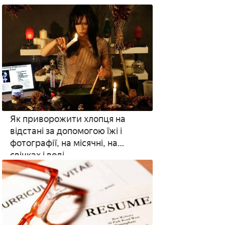
і дівчинці
Як приворожити хлопця на
відстані за допомогою їжі і
фотографії, на місячні, на
свічках і воді