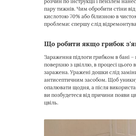
розчин по інструкції і пензлем нане
пару тижнів. Чим обробити стіни ві
кислотою 70% або білизною в чистом
проблеми: спершу слід відремонтува
Що робити якщо грибок з'яв
Зараження підлоги грибком в бані –
поверхню з цвіллю, в процесі цього 
заражена. Уражені дошки слід замін
антисептичним засобом. Щоб уникну
опалювати щодня, а після використа
ви позбудетеся від причини появи цві
цвіль.