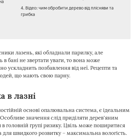
на
4. Відео: чим обробити дерево від плісняви та
грибка
ики лазень, які обладнали парилку, але
 в бані не звертати уваги, то вона може
но ускладнить позбавлення від неї. Рецепти та
людей, що мають свою парну.
а в лазні
остійній основі опалювальна система, є ідеальним
 Особливе значення слід приділяти дерев'яним
 в головній групі ризику. Цвіль може поширитися
а для швидкого розвитку – максимальна вологість.