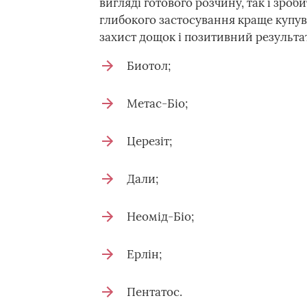
вигляді готового розчину, так і зро
глибокого застосування краще купува
захист дощок і позитивний результат
Биотол;
Метас-Біо;
Церезіт;
Дали;
Неомід-Біо;
Ерлін;
Пентатос.