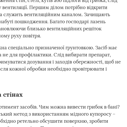
ння стін, стелі, кутів або підлоги від грибка, слід
у вентиляції. Першим ділом потрібно відкрити
ка служить вентиляційним каналом. Зачищають
 набуті пошкодження. Багато господарі лазень
тановлюючи близько вентиляційних решіток
ому руху повітря.
на спеціально призначеної грунтовкою. Засіб має
а не для профілактики. Слід вибирати препарат,
римуватися дозування і заходів обережності, щоб не
ісля кожної обробки необхідно провітрювати і
а стінах
имент засобів. Чим можна вивести грибок в бані?
ський метод з використанням мідного купоросу –
обхідно ретельно обсушити поверхню, зробити