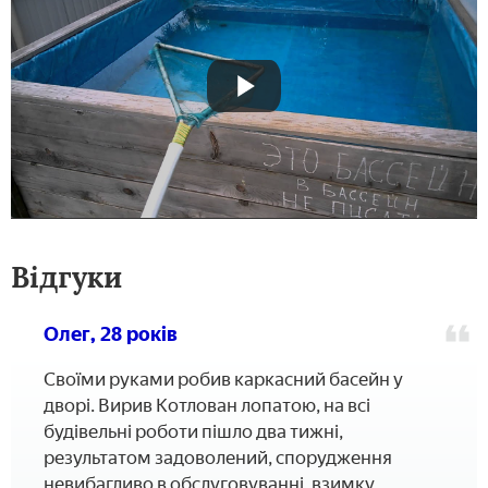
Відгуки
Олег, 28 років
Своїми руками робив каркасний басейн у
дворі. Вирив Котлован лопатою, на всі
будівельні роботи пішло два тижні,
результатом задоволений, спорудження
невибагливо в обслуговуванні, взимку