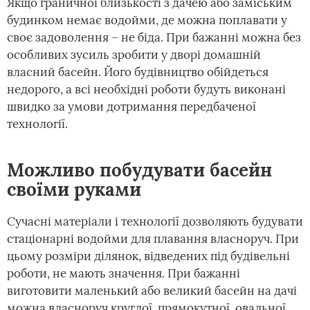
Якщо граничної близькості з дачею або заміським
будинком немає водойми, де можна поплавати у
своє задоволення – не біда. При бажанні можна без
особливих зусиль зробити у дворі домашній
власний басейн. Його будівництво обійдеться
недорого, а всі необхідні роботи будуть виконані
швидко за умови дотримання передбаченої
технології.
Можливо побудувати басейн
своїми руками
Сучасні матеріали і технології дозволяють будувати
стаціонарні водойми для плавання власноруч. При
цьому розміри ділянок, відведених під будівельні
роботи, не мають значення. При бажанні
виготовити маленький або великий басейн на дачі
можна власноруч круглої, прямокутної, овальної