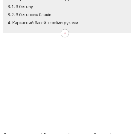
3.1. З бетону
3.2. З бетонних блоків
5.
6.
7.
4. Каркасний басейн своїми руками
Дек
Від
Від
бас
як
для
поб
дачі
бас
на
дачі
сво
рук