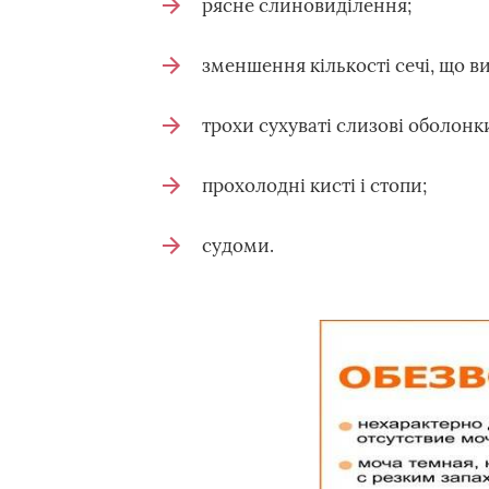
рясне слиновиділення;
зменшення кількості сечі, що ви
трохи сухуваті слизові оболонк
прохолодні кисті і стопи;
судоми.