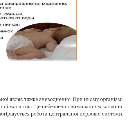
ної являє тяжке зневоднення. При ньому організмі
ьної маси тіла. Це небезпечно вимиванням калію та
погіршується роботи центральної нервової системи,