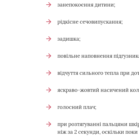
занепокоєння дитини;
рідкісне сечовипускання;
задишка;
повільне наповнення підгузник
відчуття сильного тепла при дот
яскраво-жовтий насичений колір
голосний плач;
при розтягуванні пальцями шкі
ніж за 2 секунди, оскільки пок