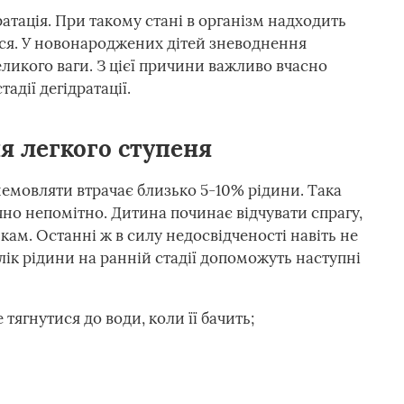
атація. При такому стані в організм надходить
ься. У новонароджених дітей зневоднення
еликого ваги. З цієї причини важливо вчасно
адії дегідратації.
 легкого ступеня
емовляти втрачає близько 5-10% рідини. Така
ично непомітно. Дитина починає відчувати спрагу,
кам. Останні ж в силу недосвідченості навіть не
лік рідини на ранній стадії допоможуть наступні
тягнутися до води, коли її бачить;