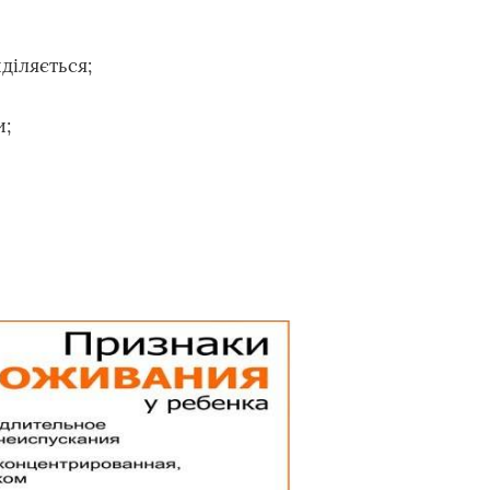
діляється;
и;