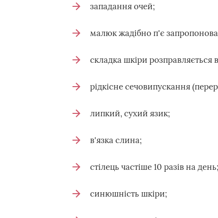
западання очей;
малюк жадібно п'є запропонова
складка шкіри розправляється в
рідкісне сечовипускання (перер
липкий, сухий язик;
в'язка слина;
стілець частіше 10 разів на день
синюшність шкіри;