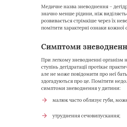
Медичне назва зневоднення – дегідр
значно менше рідини, ніж виділяєт
розвивається стрімкіше через їх нев
помітити характерні ознаки кожної ст
Симптоми зневоднення
При легкому зневодненні організм н
ступінь дегідратації протікає практ
але не може повідомити про неї бать
здогадуються про це. Помітити недо
симптоми зневоднення у дитини:
малюк часто облизує губи, може 
утруднення сечовипускання;