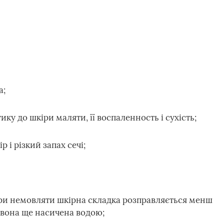
а;
ику до шкіри маляти, її воспаленность і сухість;
 і різкий запах сечі;
ри немовляти шкірна складка розправляється менш
и вона ще насичена водою;