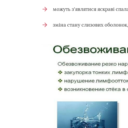
можуть з'являтися яскраві спал
зміна стану слизових оболонок