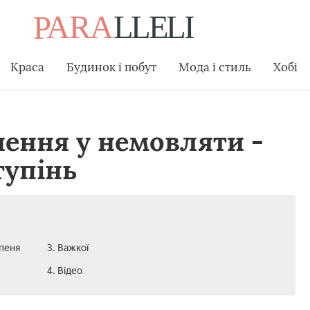
Краса
Будинок і побут
Мода і стиль
Хобі
ення у немовляти -
тупінь
пеня
3. Важкої
4. Відео