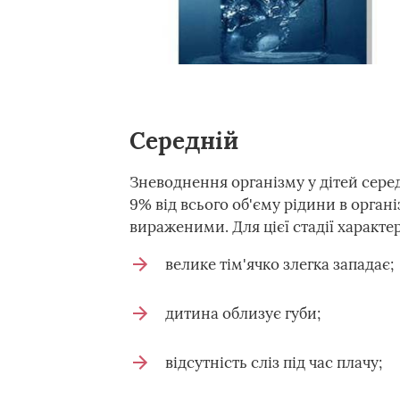
Середній
Зневоднення організму у дітей серед
9% від всього об'єму рідини в орган
вираженими. Для цієї стадії характе
велике тім'ячко злегка западає;
дитина облизує губи;
відсутність сліз під час плачу;