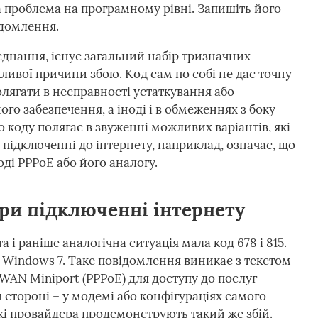
а проблема на програмному рівні. Запишіть його
ідомлення.
єднання, існує загальний набір тризначних
ивої причини збою. Код сам по собі не дає точну
ягати в несправності устаткування або
го забезпечення, а іноді і в обмеженнях з боку
коду полягає в звуженні можливих варіантів, які
 підключенні до інтернету, наприклад, означає, що
і PPPoE або його аналогу.
ри підключенні інтернету
 і раніше аналогічна ситуація мала код 678 і 815.
Windows 7. Таке повідомлення виникає з текстом
AN Miniport (PPPoE) для доступу до послуг
 стороні – у модемі або конфігураціях самого
і провайдера продемонструють такий же збій.