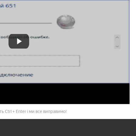
ь Ctrl + Enter і ми все виправимо!