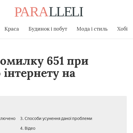
Краса
Будинок і побут
Мода і стиль
Хобі
омилку 651 при
 інтернету на
дключено
3. Способи усунення даної проблеми
4. Відео