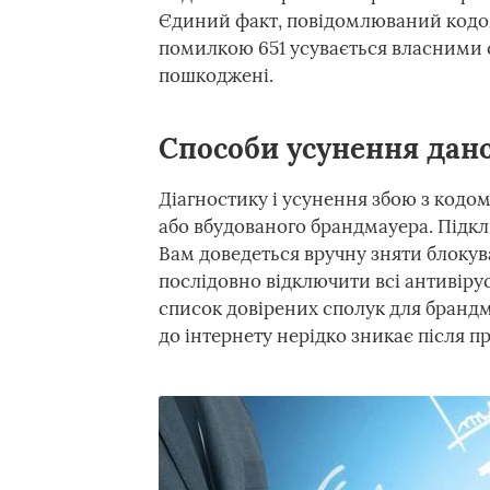
Єдиний факт, повідомлюваний кодом:
помилкою 651 усувається власними с
пошкоджені.
Способи усунення дан
Діагностику і усунення збою з кодом
або вбудованого брандмауера. Підк
Вам доведеться вручну зняти блокув
послідовно відключити всі антивірус
список довірених сполук для брандм
до інтернету нерідко зникає після 