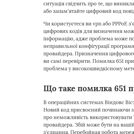
ситуація свідчить про те, що виникл
або запам'ятайте цифровий код пов
Чи користуєтеся ви vpn або PPPoE з'
цифрових кодів для визначення можл
інформацію, адже проблема може пол
неправильної конфігурації програмно
провайдера. Призначення цифрового 
ви самі перевірити. Помилка 651 при
проблема у високошвидкісному метод
Що таке помилка 651 п
В операційних системах Віндовс Віста
Новий код присвоєний починаючи з 
про неможливість використовувати W
провайдера. Збій може бути на вашій
з'єднання. Перебойная робота мереж