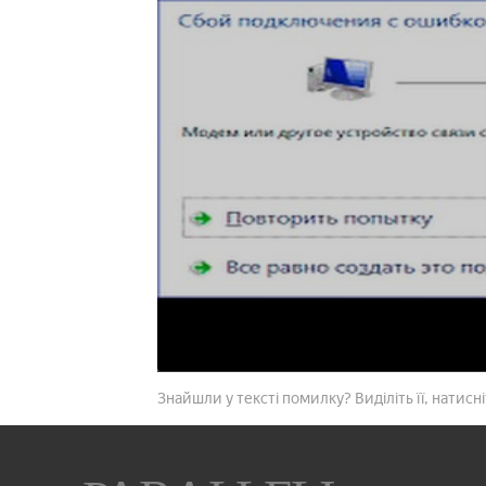
Знайшли у тексті помилку? Виділіть її, натисніт