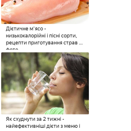
Дієтичне м'ясо -
низькокалорійні і пісні сорти,
рецепти приготування страв з
фото
Як схуднути за 2 тижні -
найефективніші дієти з меню і