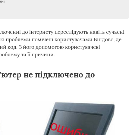
нні
юченні до інтернету переслідують навіть сучасні
акі проблеми помічені користувачами Віндовс, де
ий код. З його допомогою користувачеві
облему та її причини.
'ютер не підключено до