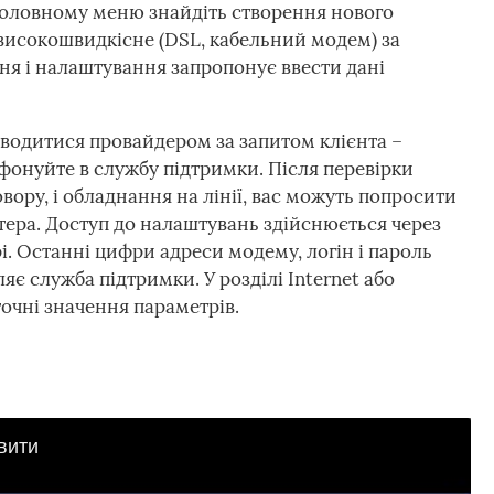
головному меню знайдіть створення нового
 високошвидкісне (DSL, кабельний модем) за
ня і налаштування запропонує ввести дані
водитися провайдером за запитом клієнта –
ефонуйте в службу підтримки. Після перевірки
вору, і обладнання на лінії, вас можуть попросити
ера. Доступ до налаштувань здійснюється через
рі. Останні цифри адреси модему, логін і пароль
ляє служба підтримки. У розділі Internet або
чні значення параметрів.
вити