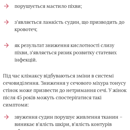
порушується мастило піхви;
з'являється ламкість судин, що призводить до
кровотеч;
як результат зниження кислотності слизу
піхви, з'являється ризик розвитку статевих
інфекцій.
Під час клімаксу відбуваються зміни в системі
сечовиділення. Зниження у сечового міхура тонусу
стінок може призвести до нетримання сечі. У жінок
після 45 років можуть спостерігатися такі
симптоми:
звуження судин порушує живлення тканин –
виникає в'ялість шкіри, в'ялість контурів