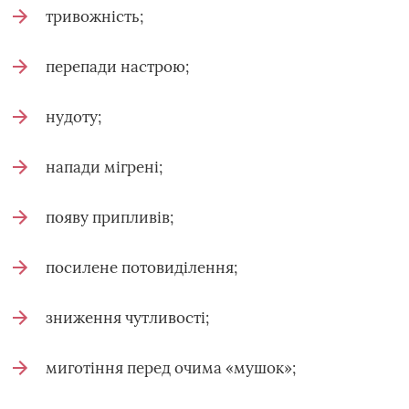
тривожність;
перепади настрою;
нудоту;
напади мігрені;
появу припливів;
посилене потовиділення;
зниження чутливості;
миготіння перед очима «мушок»;