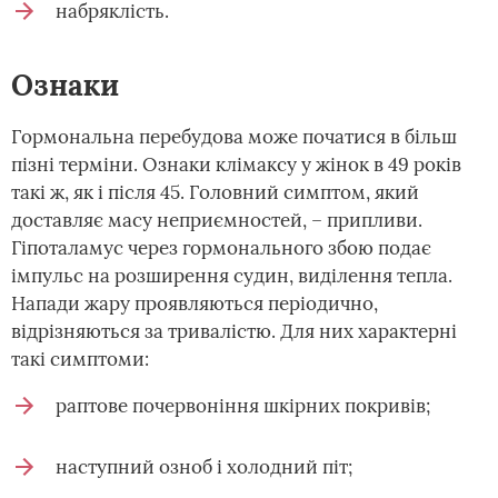
набряклість.
Ознаки
Гормональна перебудова може початися в більш
пізні терміни. Ознаки клімаксу у жінок в 49 років
такі ж, як і після 45. Головний симптом, який
доставляє масу неприємностей, – припливи.
Гіпоталамус через гормонального збою подає
імпульс на розширення судин, виділення тепла.
Напади жару проявляються періодично,
відрізняються за тривалістю. Для них характерні
такі симптоми:
раптове почервоніння шкірних покривів;
наступний озноб і холодний піт;