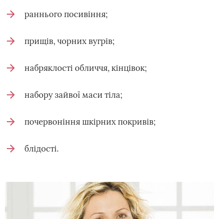
раннього посивіння;
прищів, чорних вугрів;
набряклості обличчя, кінцівок;
набору зайвої маси тіла;
почервоніння шкірних покривів;
блідості.