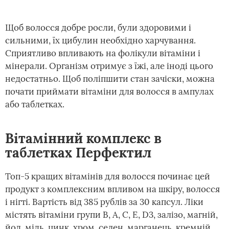
Щоб волосся добре росли, були здоровими і
сильними, їх цибулин необхідно харчування.
Сприятливо впливають на фолікули вітаміни і
мінерали. Організм отримує з їжі, але іноді цього
недостатньо. Щоб поліпшити стан зачіски, можна
почати приймати вітаміни для волосся в ампулах
або таблетках.
Вітамінний комплекс в
таблетках Перфектил
Топ-5 кращих вітамінів для волосся починає цей
продукт з комплексним впливом на шкіру, волосся
і нігті. Вартість від 385 рублів за 30 капсул. Ліки
містять вітаміни групи В, A, C, E, D3, залізо, магній,
йод, мідь, цинк, хром, селен, марганець, кремній.