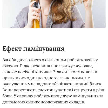
Ефект ламінування
Засоби для волосся з силіконом роблять зачіску
сяючою. Рідке речовина пригладжує лусочки,
склеює посічені кінчики. З-за силікону волоски
прилягають один до одного, гладеньким, не
распушенными, надовго зберігають гарний блиск.
Вони перестають електризуватися і стирчати в різні
боки. У салонах роблять процедуру ламінування за
допомогою силиконсодержащих складів.