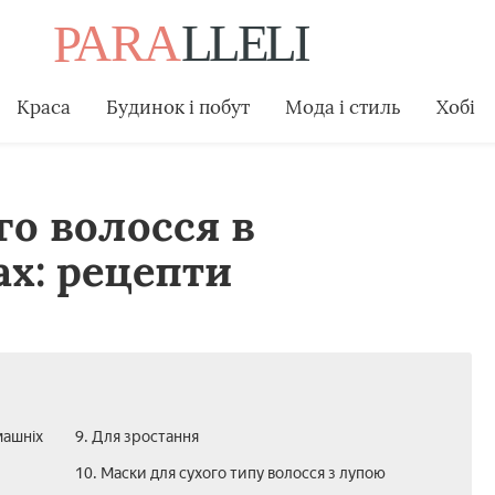
Краса
Будинок і побут
Мода і стиль
Хобі
го волосся в
х: рецепти
машніх
9. Для зростання
10. Маски для сухого типу волосся з лупою