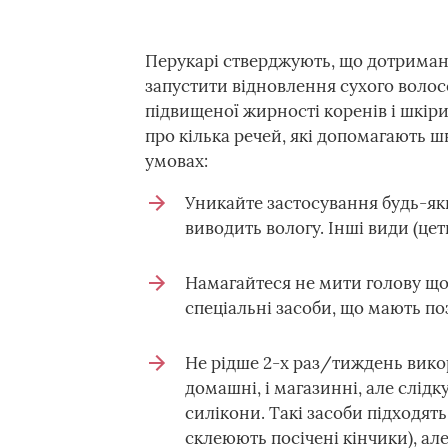
Перукарі стверджують, що дотриман
запустити відновлення сухого волос
підвищеної жирності коренів і шкіри 
про кілька речей, які допомагають ш
умовах:
Уникайте застосування будь-яки
виводить вологу. Інші види (це
Намагайтеся не мити голову щод
спеціальні засоби, що мають п
Не рідше 2-х раз/тиждень викор
домашні, і магазинні, але слідк
силікони. Такі засоби підходят
склеюють посічені кінчики), ал