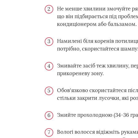
Не менше хвилини змочуйте ряс
що він підбирається під проблем
кондиціонером або бальзамом.
Намилені біля коренів потилицю
потрібно, скористайтеся шампун
Змивайте засіб теж хвилину, п
прикореневу зону.
Обов'язково скористайтеся післ
стільки закрити лусочки, які р
Змийте прохолодною (34-36 гра
Вологі волосся відіжміть рукам