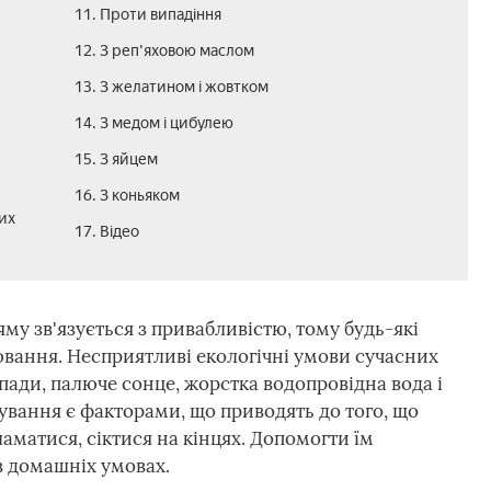
11. Проти випадіння
12. З реп'яховою маслом
13. З желатином і жовтком
14. З медом і цибулею
15. З яйцем
16. З коньяком
их
17. Відео
му зв'язується з привабливістю, тому будь-які
вання. Несприятливі екологічні умови сучасних
епади, палюче сонце, жорстка водопровідна вода і
ування є факторами, що приводять до того, що
аматися, сіктися на кінцях. Допомогти їм
в домашніх умовах.