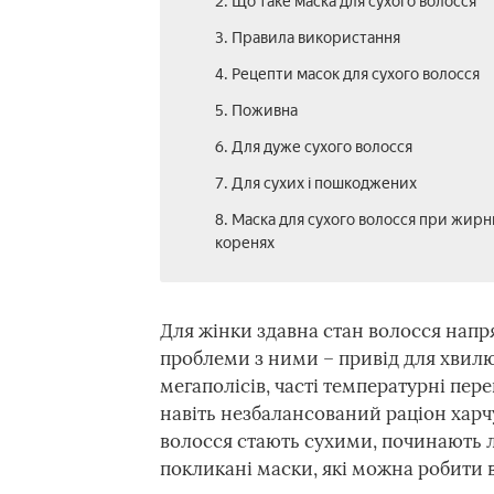
2. Що таке маска для сухого волосся
3. Правила використання
4. Рецепти масок для сухого волосся
5. Поживна
6. Для дуже сухого волосся
7. Для сухих і пошкоджених
8. Маска для сухого волосся при жирн
коренях
Для жінки здавна стан волосся напря
проблеми з ними – привід для хвилю
мегаполісів, часті температурні пер
навіть незбалансований раціон харч
волосся стають сухими, починають л
покликані маски, які можна робити 