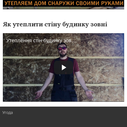
Як утеплити стіну будинку зовні
Утеплення стін будинку зовні. Перевірений часом метод.
Угода