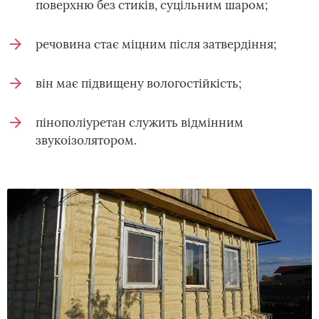
поверхню без стиків, суцільним шаром;
речовина стає міцним після затвердіння;
він має підвищену вологостійкість;
пінополіуретан служить відмінним
звукоізолятором.