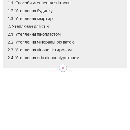
1.1. Способи утеплення стін зовні
1.2. Утеплення будинку
1.3. Утеплення квартир
2. Утеплювач для стін
2.1. Утеплення пінопластом
2.2. Утеплення мінеральною ватою
2.3. Утеплення пінополістиролом
2.5.
3.
3.1.
3.2.
3.3.
4.
5.
5.1.
5.2.
5.3.
5.4.
2.4. Утеплення стін пінополіуретаном
Уте
Як
Як
Уте
Чи
Цін
Від
Уте
Уте
Як
Як
баз
уте
уте
цег
уте
на
як
стін
фас
пра
уте
пли
буд
дер
буд
сті
уте
уте
пін
баз
уте
стін
зов
буд
зов
буд
стін
сті
сво
пли
дер
буд
і
зов
суч
зов
зов
рук
–
буд
зов
чи
і
мет
нед
від
зов
чи