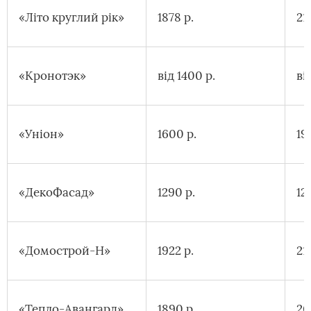
«Літо круглий рік»
1878 р.
21
«Кронотэк»
від 1400 р.
ві
«Уніон»
1600 р.
19
«ДекоФасад»
1290 р.
12
«Домострой-Н»
1922 р.
21
«Тепло-Авангард»
1890 р.
20