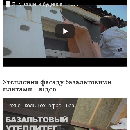
█ Як утеплити будинок пінопластом. Всі етапи (економимо кошти).
Утеплення фасаду базальтовими
плитами – відео
Техноніколь Технофас - базальтовий утеплювач