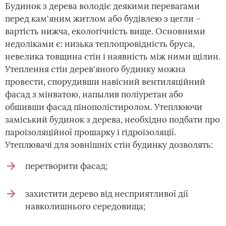
Будинок з дерева володіє деякими перевагами
перед кам'яним житлом або будівлею з цегли –
вартість нижча, екологічність вище. Основними
недоліками є: низька теплопровідність бруса,
невелика товщина стін і наявність між ними щілин.
Утеплення стін дерев'яного будинку можна
провести, спорудивши навісний вентиляційний
фасад з мінватою, напылив поліуретан або
обшивши фасад пінополістиролом. Утеплюючи
заміський будинок з дерева, необхідно подбати про
пароізоляційної прошарку і гідроізоляції.
Утеплювачі для зовнішніх стін будинку дозволять:
перетворити фасад;
захистити дерево від несприятливої дії
навколишнього середовища;