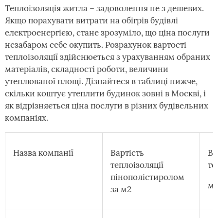
Теплоізоляція житла – задоволення не з дешевих.
Якщо порахувати витрати на обігрів будівлі
електроенергією, стане зрозуміло, що ціна послуги
незабаром себе окупить. Розрахунок вартості
теплоізоляції здійснюється з урахуванням обраних
матеріалів, складності роботи, величини
утеплюваної площі. Дізнайтеся в таблиці нижче,
скільки коштує утеплити будинок зовні в Москві, і
як відрізняється ціна послуги в різних будівельних
компаніях.
Назва компанії
Вартість
Ва
теплоізоляції
те
пінополістиролом
мі
за м2