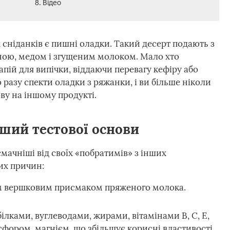
8. Відео
сніданків є пишні оладки. Такий десерт подають з
ою, медом і згущеним молоком. Мало хто
ій для випічки, віддаючи перевагу кефіру або
разу спекти оладки з ряжанки, і ви більше ніколи
ву на іншому продукті.
ший тестової основи
мачніші від своїх «побратимів» з інших
их причин:
м вершковим присмаком пряженого молока.
лками, вуглеводами, жирами, вітамінами В, С, Е,
осфором, магнієм, що збільшує корисні властивості