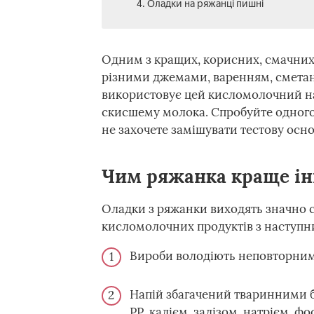
4. Оладки на ряжанці пишні
Одним з кращих, корисних, смачних 
різними джемами, варенням, сметан
використовує цей кисломолочний нап
скисшему молока. Спробуйте одного 
не захочете замішувати тестову осно
Чим ряжанка краще ін
Оладки з ряжанки виходять значно с
кисломолочних продуктів з наступн
Вироби володіють неповторни
Напій збагачений тваринними бі
РР, калієм, залізом, натрієм, ф