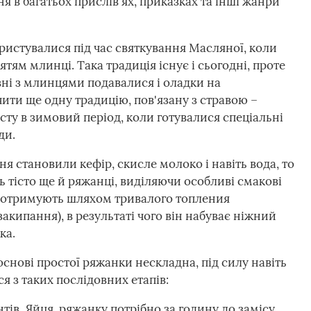
 в багатьох прислів'ях, приказках та інші жанри
истувалися під час святкування Масляної, коли
ятям млинці. Така традиція існує і сьогодні, проте
івні з млинцями подавалися і оладки на
ити ще одну традицію, пов'язану з стравою –
сту в зимовий період, коли готувалися спеціальні
ди.
я становили кефір, скисле молоко і навіть вода, то
 тісто ще й ряжанці, виділяючи особливі смакові
 отримують шляхом тривалого топления
акипання), в результаті чого він набуває ніжний
ка.
снові простої ряжанки нескладна, під силу навіть
я з таких послідовних етапів:
тів. Яйця, ряжанку потрібно за годину до замісу