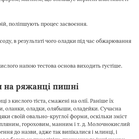
рій, поліпшують процес засвоєння.
соду, в результаті чого оладки під час обжарювання
ислого напою тестова основа виходить густіше.
и на ряжанці пишні
і з кислого тіста, смажені на олії. Раніше їх
и, оланки, оладки, олябыши, оладейки. Сучасна
яки своїй овально-круглої форми, оскільки зміст
пляним, гороховим, манним і т. д. Молочнокислий
ння до назви, адже так випікалися і млинці, і