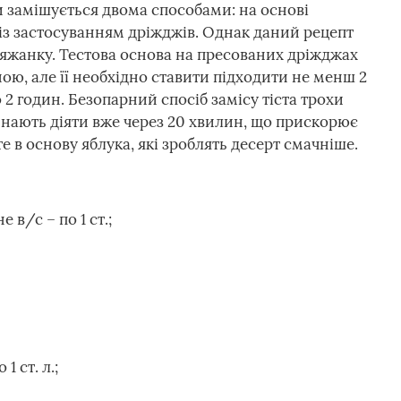
и замішується двома способами: на основі
 із застосуванням дріжджів. Однак даний рецепт
яжанку. Тестова основа на пресованих дріжджах
ою, але її необхідно ставити підходити не менш 2
 2 годин. Безопарний спосіб замісу тіста трохи
инають діяти вже через 20 хвилин, що прискорює
 в основу яблука, які зроблять десерт смачніше.
в/с – по 1 ст.;
1 ст. л.;