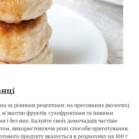
анці
а за різними рецептами: на пресованих (вологих)
, м'якоттю фруктів, сухофруктами та іншими
 і без них. Балуйте своїх домочадців частіше
том, використовуючи різні способи приготування.
отового продукту вказується в розрахунку на 100 г