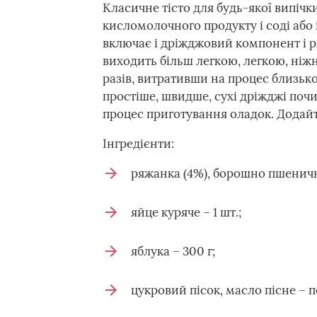
Класичне тісто для будь-якої випічк
кисломолочного продукту і соді або
включає і дріжджовий компонент і р
виходить більш легкою, легкою, ніжн
разів, витративши на процес близько
простіше, швидше, сухі дріжджі поч
процес приготування оладок. Додайте
Інгредієнти:
ряжанка (4%), борошно пшеничне 
яйце куряче – 1 шт.;
яблука – 300 г;
цукровий пісок, масло пісне – по 