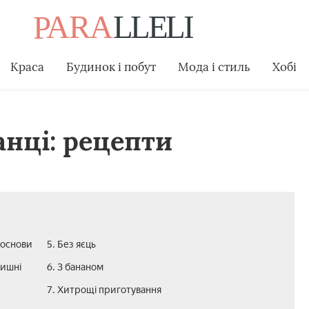
Краса
Будинок і побут
Мода і стиль
Хобі
нці: рецепти
 основи
5. Без яєць
пишні
6. З бананом
7. Хитрощі приготування