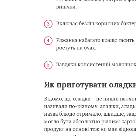
випічки.
Включає безліч корисних бакте
Ряжанка набагато краще гасить 
ростуть на очах.
Завдяки консистенції молочнок
Як приготувати оладк
Відомо, що оладки – це пишні паляниц
називали по-різному: алашки, аладь
назва блюдо отримало, швидше, завд
могло бути абсолютно різним: карто
продукт на основі теж не має відноше