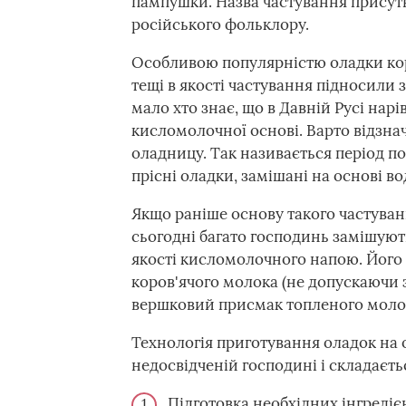
пампушки. Назва частування присутня
російського фольклору.
Особливою популярністю оладки кор
тещі в якості частування підносили з
мало хто знає, що в Давній Русі нар
кисломолочної основі. Варто відзнач
оладницу. Так називається період по
прісні оладки, замішані на основі во
Якщо раніше основу такого частуванн
сьогодні багато господинь замішують
якості кисломолочного напою. Його
коров'ячого молока (не допускаючи з
вершковий присмак топленого моло
Технологія приготування оладок на о
недосвідченій господині і складаєтьс
Підготовка необхідних інгредієн