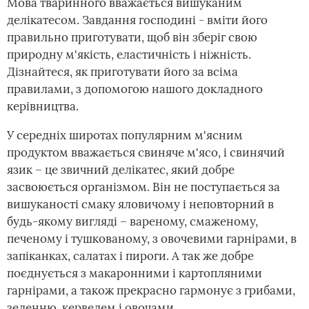
Мова тваринного вважається вишуканим
делікатесом. Завдання господині - вміти його
правильно приготувати, щоб він зберіг свою
природну м'якість, еластичність і ніжність.
Дізнайтеся, як приготувати його за всіма
правилами, з допомогою нашого докладного
керівництва.
У середніх широтах популярним м'ясним
продуктом вважається свиняче м'ясо, і свинячий
язик – це звичний делікатес, який добре
засвоюється організмом. Він не поступається за
вишуканості смаку яловичому і неповторний в
будь-якому вигляді – вареному, смаженому,
печеному і тушкованому, з овочевими гарнірами, в
запіканках, салатах і пироги. А так же добре
поєднується з макаронними і картопляними
гарнірами, а також прекрасно гармонує з грибами,
зеленню, кервелем і овочами.