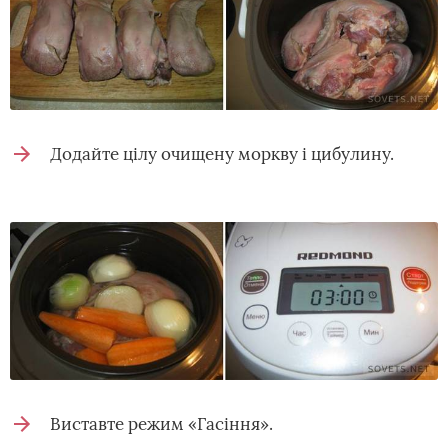
Додайте цілу очищену моркву і цибулину.
Виставте режим «Гасіння».