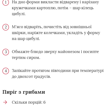
На дно форми викласти відварену і нарізану
кружечками картоплю, потім – шар кілець
цибулі.
М'ясо відваріть, почистіть від зовнішньої
шкірки, наріжте колечками, укладіть у форму
на шар цибулі.
Обмажте блюдо зверху майонезом і посипте
тертим сиром.
Запікайте протягом півгодини при температурі
до двохсот градусів.
Пиріг з грибами
Скільки порцій: 6