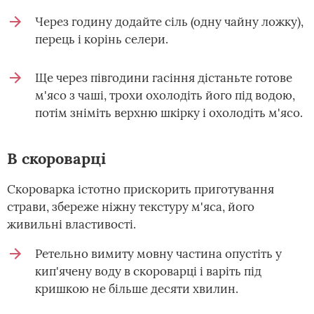
Через годину додайте сіль (одну чайну ложку),
перець і корінь селери.
Ще через півгодини гасіння дістаньте готове
м'ясо з чаші, трохи охолодіть його під водою,
потім зніміть верхню шкірку і охолодіть м'ясо.
В скороварці
Скороварка істотно прискорить приготування
страви, збереже ніжну текстуру м'яса, його
живильні властивості.
Ретельно вимиту мовну частина опустіть у
кип'ячену воду в скороварці і варіть під
кришкою не більше десяти хвилин.