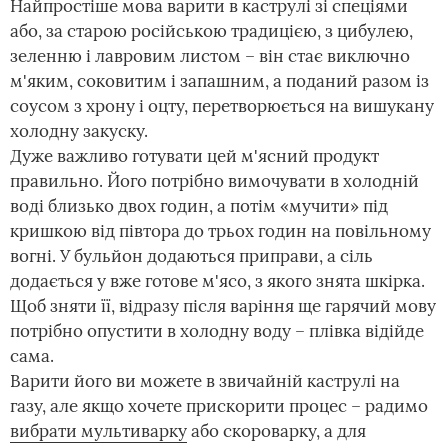
Найпростіше мова варити в каструлі зі спеціями
або, за старою російською традицією, з цибулею,
зеленню і лавровим листом – він стає виключно
м'яким, соковитим і запашним, а поданий разом із
соусом з хрону і оцту, перетворюється на вишукану
холодну закуску.
Дуже важливо готувати цей м'ясний продукт
правильно. Його потрібно вимочувати в холодній
воді близько двох годин, а потім «мучити» під
кришкою від півтора до трьох годин на повільному
вогні. У бульйон додаються приправи, а сіль
додається у вже готове м'ясо, з якого знята шкірка.
Щоб зняти її, відразу після варіння ще гарячий мову
потрібно опустити в холодну воду – плівка відійде
сама.
Варити його ви можете в звичайній каструлі на
газу, але якщо хочете прискорити процес – радимо
вибрати мультиварку
або скороварку, а для