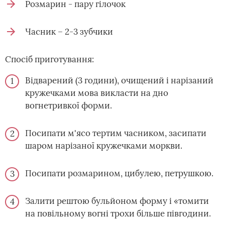
Розмарин - пару гілочок
Часник – 2-3 зубчики
Спосіб приготування:
Відварений (3 години), очищений і нарізаний
кружечками мова викласти на дно
вогнетривкої форми.
Посипати м'ясо тертим часником, засипати
шаром нарізаної кружечками моркви.
Посипати розмарином, цибулею, петрушкою.
Залити рештою бульйоном форму і «томити
на повільному вогні трохи більше півгодини.