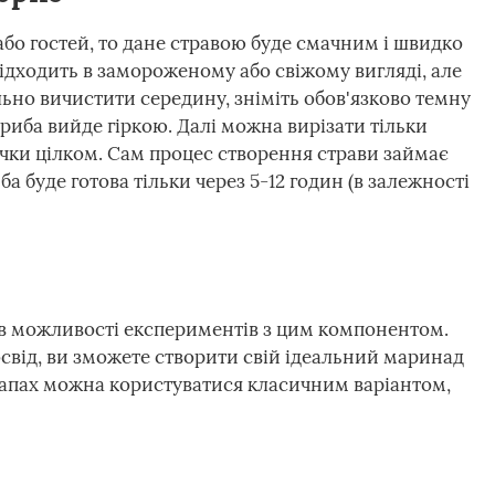
або гостей, то дане стравою буде смачним і швидко
підходить в замороженому або свіжому вигляді, але
льно вичистити середину, зніміть обов'язково темну
 риба вийде гіркою. Далі можна вирізати тільки
очки цілком. Сам процес створення страви займає
ба буде готова тільки через 5-12 годин (в залежності
 в можливості експериментів з цим компонентом.
освід, ви зможете створити свій ідеальний маринад
тапах можна користуватися класичним варіантом,