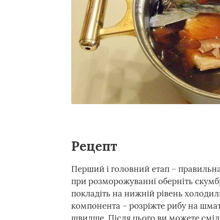
Рецепт
Перший і головний етап – правильна
при розморожуванні оберніть скумбр
покладіть на нижній рівень холодиль
компонента – розріжте рибу на шмато
швидше. Після цього ви можете сміл