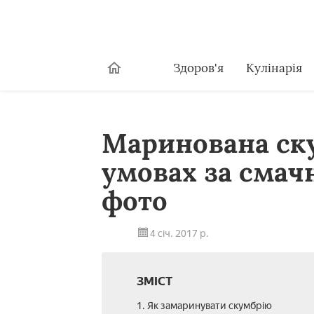
Здоров'я
Кулінарія
Маринована ск
умовах за смач
фото
4 січ. 2017 р.
ЗМІСТ
1. Як замаринувати скумбрію