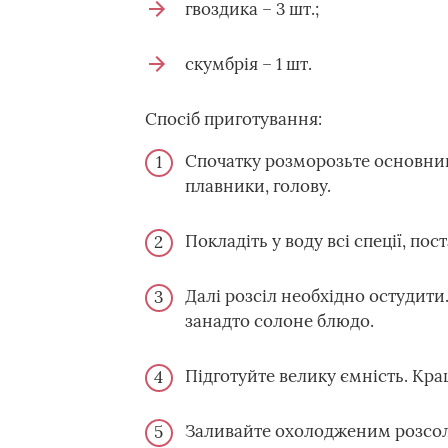
гвоздика – 3 шт.;
скумбрія – 1 шт.
Спосіб приготування:
Спочатку розморозьте основний
плавники, голову.
Покладіть у воду всі спеції, пос
Далі розсіл необхідно остудити.
занадто солоне блюдо.
Підготуйте велику ємність. Кра
Заливайте охолодженим розсоло