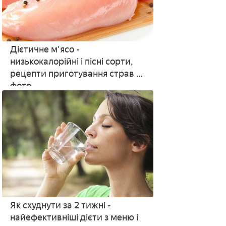
Дієтичне м'ясо -
низькокалорійні і пісні сорти,
рецепти приготування страв з
фото
Як схуднути за 2 тижні -
найефективніші дієти з меню і