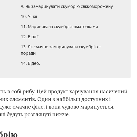
9. Як замаринувати скумбрію свіжоморожену
10. У чаї
11. Маринована скумбрія шматочками
12. В олії
13. Як смачно замаринувати скумбрію –
поради
14. Відео:
ть в собі рибу. Цей продукт харчування насичений
их елементів. Один з найбільш доступних і
 дуже смачне філе, і вона чудово маринується.
іші будуть розглянуті нижче.
брію