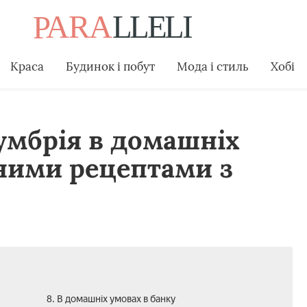
Краса
Будинок і побут
Мода і стиль
Хобі
умбрія в домашніх
ними рецептами з
8. В домашніх умовах в банку