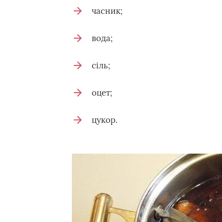
часник;
вода;
сіль;
оцет;
цукор.