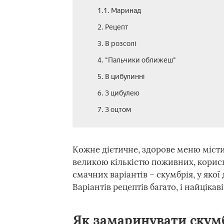
1.1. Маринад
2. Рецепт
3. В розсолі
4. "Пальчики оближеш"
5. В цибулинні
6. З цибулею
7. З оцтом
Кожне дієтичне, здорове меню місти
великою кількістю поживних, корисн
смачних варіантів – скумбрія, у якої
Варіантів рецептів багато, і найцікав
Як замаринувати скум