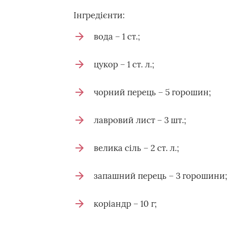
Інгредієнти:
вода – 1 ст.;
цукор – 1 ст. л.;
чорний перець – 5 горошин;
лавровий лист – 3 шт.;
велика сіль – 2 ст. л.;
запашний перець – 3 горошини;
коріандр – 10 г;