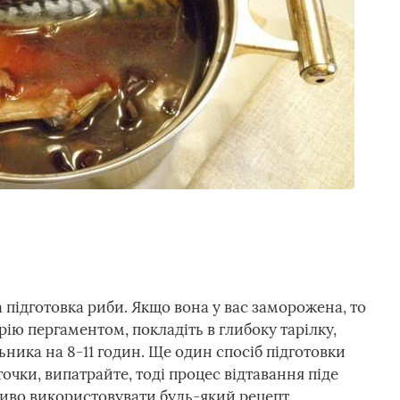
 підготовка риби. Якщо вона у вас заморожена, то
ію пергаментом, покладіть в глибоку тарілку,
ника на 8-11 годин. Ще один спосіб підготовки
чки, випатрайте, тоді процес відтавання піде
иво використовувати будь-який рецепт.