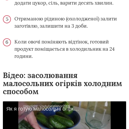
додати цукор, сіль, варити десять хвилин.
Отриманою рідиною (охолодженої) залити
заготівлю, залишити на 3 доби.
Коли овочі поміняють відтінок, готовий
продукт поміщається в холодильник на 24
години.
Відео: засолювання
малосольних огірків холодним
способом
Як я готую малосольні огірки. Холодний спосіб.