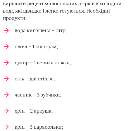
вирішити рецепт малосольних огірків в холодній
воді, які швидко і легко готуються. Необхідні
продукти:
вода кип'ячена – літр;
овочі – 1 кілограм;
цукор – 1 велика ложка;
сіль – дві стіл. л.;
часник – 3 зубчики;
хрін – 2 аркуша;
кріп – 3 парасольки;