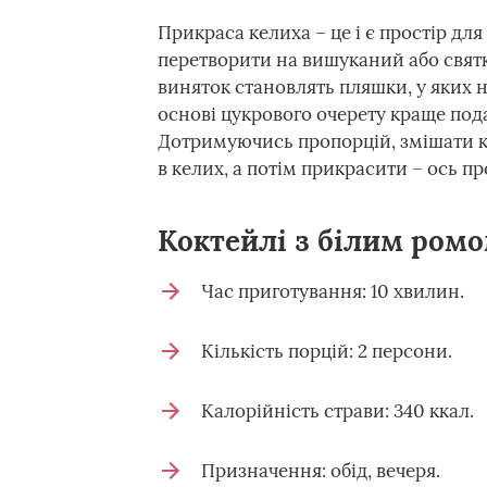
Прикраса келиха – це і є простір дл
перетворити на вишуканий або свят
виняток становлять пляшки, у яких на
основі цукрового очерету краще пода
Дотримуючись пропорцій, змішати к
в келих, а потім прикрасити – ось п
Коктейлі з білим ром
Час приготування: 10 хвилин.
Кількість порцій: 2 персони.
Калорійність страви: 340 ккал.
Призначення: обід, вечеря.