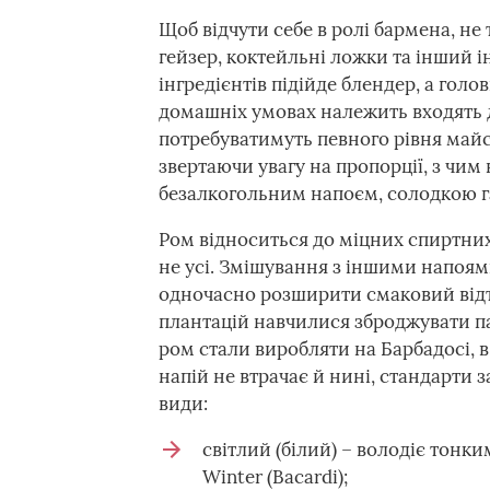
Щоб відчути себе в ролі бармена, не
гейзер, коктейльні ложки та інший і
інгредієнтів підійде блендер, а голо
домашніх умовах належить входять д
потребуватимуть певного рівня майс
звертаючи увагу на пропорції, з чим
безалкогольним напоєм, солодкою 
Ром відноситься до міцних спиртних
не усі. Змішування з іншими напоям
одночасно розширити смаковий відті
плантацій навчилися зброджувати пат
ром стали виробляти на Барбадосі, в
напій не втрачає й нині, стандарти 
види:
світлий (білий) – володіє тонк
Winter (Bacardi);