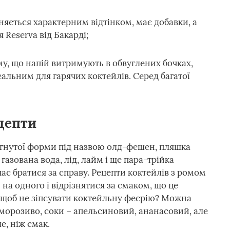
няється характерним відтінком, має добавки, а
 Reserva від Бакарді;
у, що напій витримують в обвуглених бочках,
альним для гарячих коктейлів. Серед багатої
цепти
ягнутої форми під назвою олд-фешен, пляшка
газована вода, лід, лайм і ще пара-трійка
час братися за справу. Рецепти коктейлів з ромом
на одного і відрізнятися за смаком, що це
 щоб не зіпсувати коктейльну феєрію? Можна
 морозиво, соки – апельсиновий, ананасовий, але
, ніж смак.