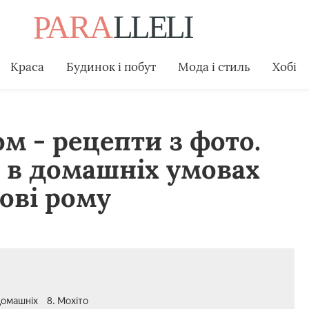
Краса
Будинок і побут
Мода і стиль
Хобі
м - рецепти з фото.
 в домашніх умовах
ові рому
домашніх
8. Мохіто