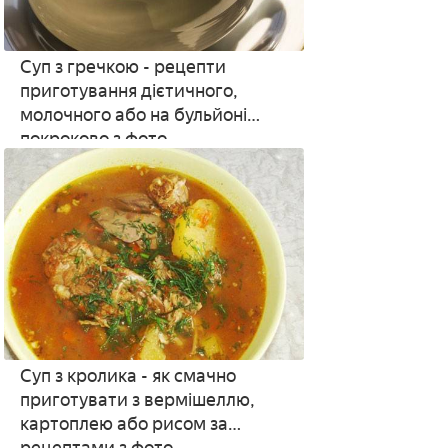
Суп з гречкою - рецепти
приготування дієтичного,
молочного або на бульйоні
покроково з фото
Суп з кролика - як смачно
приготувати з вермішеллю,
картоплею або рисом за