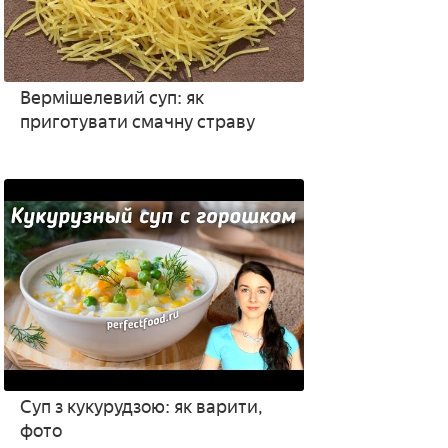
Вермішелевий суп: як
приготувати смачну страву
Суп з кукурудзою: як варити,
фото