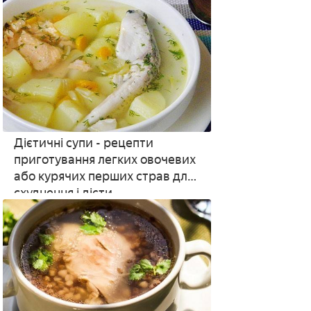
Дієтичні супи - рецепти
приготування легких овочевих
або курячих перших страв для
схуднення і дієти