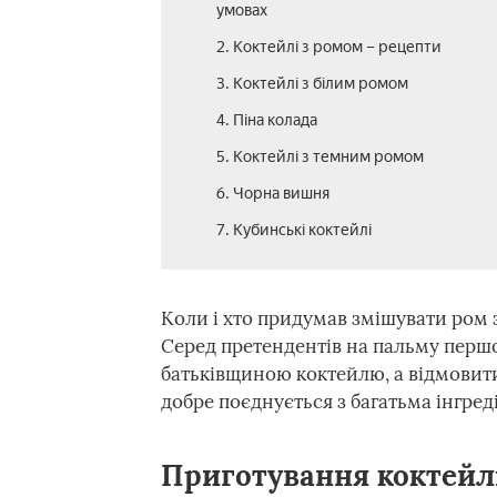
умовах
2. Коктейлі з ромом – рецепти
3. Коктейлі з білим ромом
4. Піна колада
5. Коктейлі з темним ромом
6. Чорна вишня
7. Кубинські коктейлі
Коли і хто придумав змішувати ром 
Серед претендентів на пальму першос
батьківщиною коктейлю, а відмовити
добре поєднується з багатьма інгред
Приготування коктейл