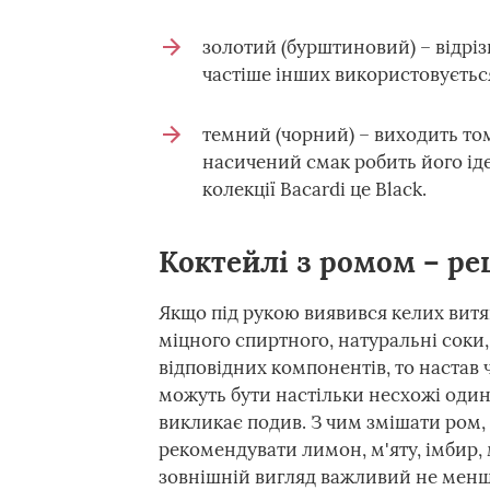
золотий (бурштиновий) – відріз
частіше інших використовується
темний (чорний) – виходить том
насичений смак робить його іде
колекції Bacardi це Black.
Коктейлі з ромом – ре
Якщо під рукою виявився келих вит
міцного спиртного, натуральні соки, 
відповідних компонентів, то настав 
можуть бути настільки несхожі один 
викликає подив. З чим змішати ром,
рекомендувати лимон, м'яту, імбир,
зовнішній вигляд важливий не менше