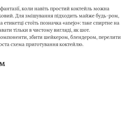
я фантазії, коли навіть простий коктейль можна
ковий. Для змішування підходить майже будь-ром,
 етикетці стоїть позначка «anejo»: таке спиртне на
вати тільки в чистому вигляді, як шот.
омпоненти, збити шейкером, блендером, перелити
роста схема приготування коктейлю.
ом