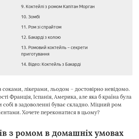
9. Коктейлі з ромом Капітан Морган
10. Зомбі
11. Ром зі спрайтом
12. Бакарді з колою
13. Ромовий коктейль – секрети
приготування
14. Відео: Коктейль з Бакарді
з соками, лікерами, льодом – достовірно невідомо.
ті Франція, Іспанія, Америка, але яка б країна була
 собі в задоволенні буває складно. Міцний ром
ієнтами. Хочете переконатися в цьому?
ів з ромом в домашніх умовах