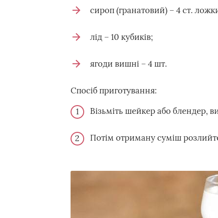
сироп (гранатовий) – 4 ст. ложк
лід – 10 кубиків;
ягоди вишні – 4 шт.
Спосіб приготування:
Візьміть шейкер або блендер, ви
Потім отриману суміш розлийте