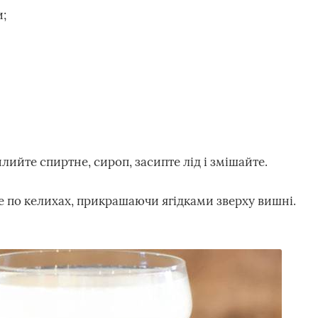
и;
лийте спиртне, сироп, засипте лід і змішайте.
 по келихах, прикрашаючи ягідками зверху вишні.