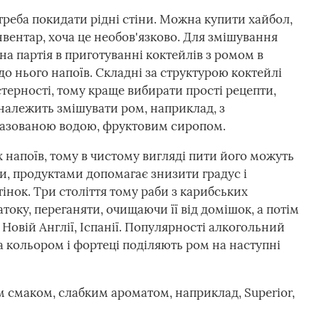
 треба покидати рідні стіни. Можна купити хайбол,
нвентар, хоча це необов'язково. Для змішування
вна партія в приготуванні коктейлів з ромом в
о нього напоїв. Складні за структурою коктейлі
терності, тому краще вибирати прості рецепти,
 належить змішувати ром, наприклад, з
газованою водою, фруктовим сиропом.
 напоїв, тому в чистому вигляді пити його можуть
и, продуктами допомагає знизити градус і
нок. Три століття тому раби з карибських
оку, переганяти, очищаючи її від домішок, а потім
 Новій Англії, Іспанії. Популярності алкогольний
за кольором і фортеці поділяють ром на наступні
им смаком, слабким ароматом, наприклад, Superior,