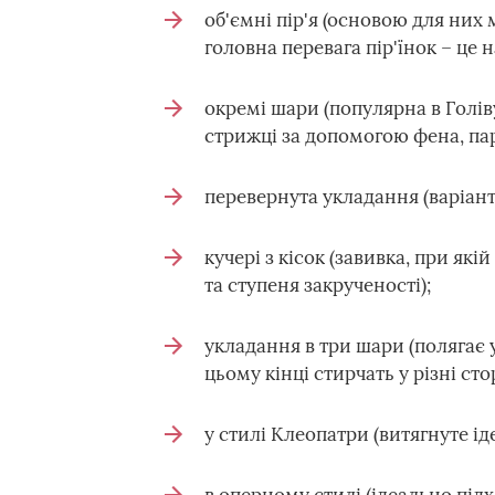
об'ємні пір'я (основою для них
головна перевага пір'їнок – це 
окремі шари (популярна в Голів
стрижці за допомогою фена, пари
перевернута укладання (варіан
кучері з кісок (завивка, при як
та ступеня закрученості);
укладання в три шари (полягає
цьому кінці стирчать у різні сто
у стилі Клеопатри (витягнуте і