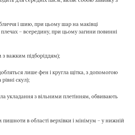
одить для середніх пасм, являє собою завивку з
бличчя і шию, при цьому шар на маківці
а плечах – всередину, при цьому загини повинні
м з важким підборіддям);
надобляться лише фен і кругла щітка, з допомогою
рівні скул);
бала укладання з вільними плетінням, обвивають
пишноти в області верхівки і мінімум – у нижній