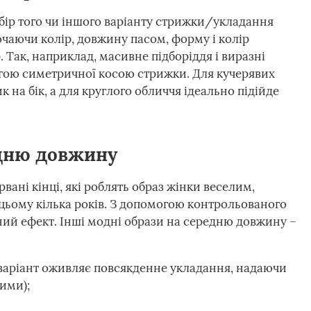
ибір того чи іншого варіанту стрижки/укладання
ючаючи колір, довжину пасом, форму і колір
. Так, наприклад, масивне підборіддя і виразні
огою симетричної косою стрижки. Для кучерявих
 на бік, а для круглого обличчя ідеально підійде
едню довжину
вані кінці, які роблять образ жінки веселим,
цьому кілька років. З допомогою контрольованого
бний ефект. Інші модні образи на середню довжину –
 варіант оживляє повсякденне укладання, надаючи
ими);