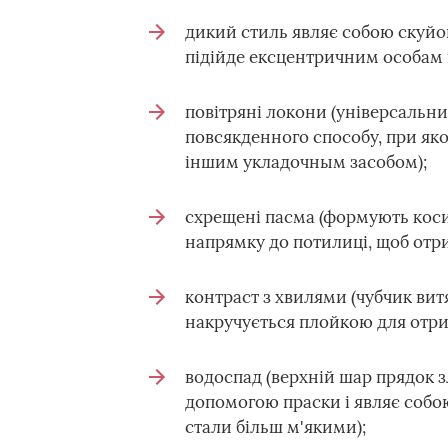
дикий стиль являє собою скуйов
підійде ексцентричним особам 
повітряні локони (універсальни
повсякденного способу, при як
іншим укладочным засобом);
схрещені пасма (формують коси
напрямку до потилиці, щоб отр
контраст з хвилями (чубчик вит
накручується плойкою для отри
водоспад (верхній шар прядок з
допомогою праски і являє собою
стали більш м'якими);