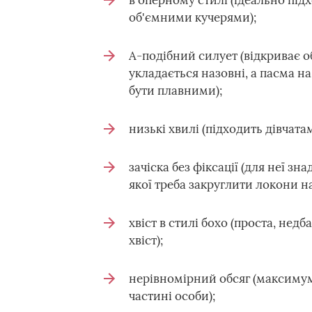
в оперному стилі (ідеально підх
об'ємними кучерями);
А-подібний силует (відкриває о
укладається назовні, а пасма н
бути плавними);
низькі хвилі (підходить дівчата
зачіска без фіксації (для неї з
якої треба закруглити локони на 
хвіст в стилі бохо (проста, нед
хвіст);
нерівномірний обсяг (максимум 
частині особи);