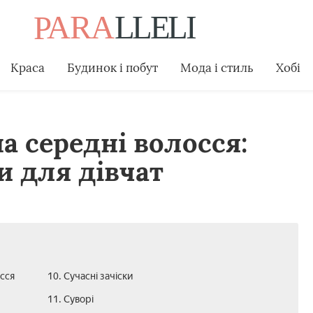
Краса
Будинок і побут
Мода і стиль
Хобі
а середні волосся:
и для дівчат
осся
10. Сучасні зачіски
11. Суворі