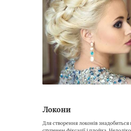
Локони
Для створення локонів знадобиться г
ступенем фіксації і плойка. Недолі