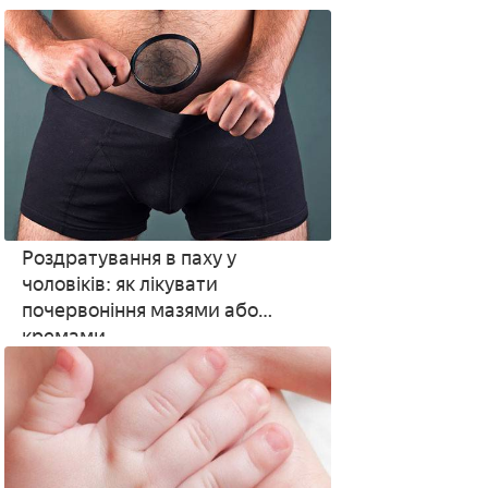
Роздратування в паху у
чоловіків: як лікувати
почервоніння мазями або
кремами