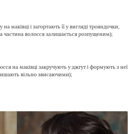
 на маківці і загортають її у вигляді трояндочки,
 частина волосся залишається розпущеним);
осся на маківці закручують у джгут і формують з неї
алишають вільно звисаючими);