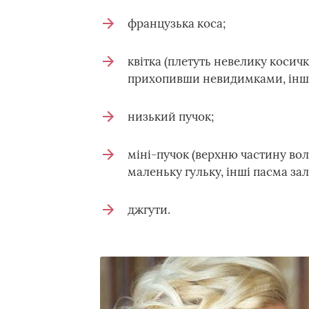
французька коса;
квітка (плетуть невелику косичку
прихопивши невидимками, інша
низький пучок;
міні-пучок (верхню частину вол
маленьку гульку, інші пасма з
джгути.