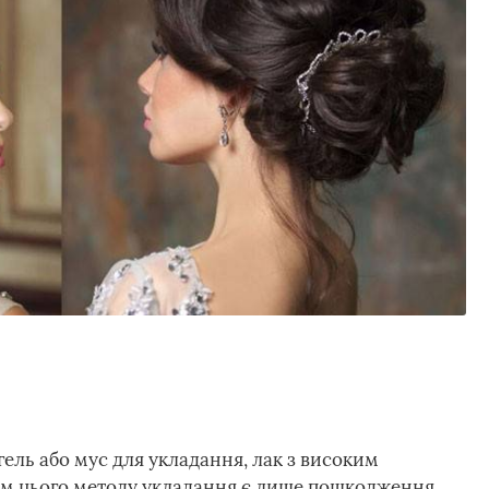
ель або мус для укладання, лак з високим
ком цього методу укладання є лише пошкодження