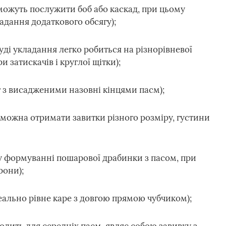
 можуть послужити боб або каскад, при цьому
надання додаткового обсягу);
уді укладання легко робиться на різнорівневої
 затискачів і круглої щітки);
т з висадженими назовні кінцями пасм);
ій можна отримати завитки різного розміру, густини
 у формуванні пошарової драбинки з пасом, при
рони);
деально рівне каре з довгою прямою чубчиком);