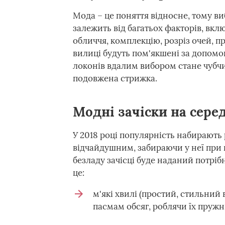
Мода – це поняття відносне, тому в
залежить від багатьох факторів, вкл
обличчя, комплекцію, розріз очей, пр
вилиці будуть пом'якшені за допом
локонів вдалим вибором стане чубчик
подовжена стрижка.
Модні зачіски на сер
У 2018 році популярність набирають р
відчайдушним, забираючи у неї при 
безладу зачісці буде наданий потрі
це:
м'які хвилі (простий, стильний
пасмам обсяг, роблячи їх пружн