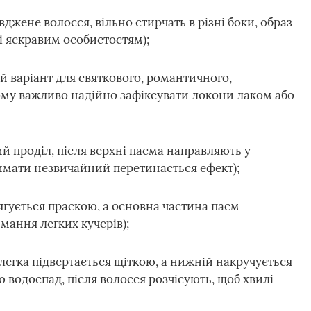
джене волосся, вільно стирчать в різні боки, образ
і яскравим особистостям);
й варіант для святкового, романтичного,
ому важливо надійно зафіксувати локони лаком або
й проділ, після верхні пасма направляють у
имати незвичайний перетинається ефект);
ягується праскою, а основна частина пасм
мання легких кучерів);
легка підвертається щіткою, а нижній накручується
 водоспад, після волосся розчісують, щоб хвилі