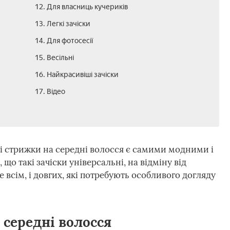
12. Для власниць кучериків
13. Легкі зачіски
14. Для фотосесії
15. Весільні
16. Найкрасивіші зачіски
17. Відео
і стрижки на середні волосся є самими модними і
о такі зачіски універсальні, на відміну від
е всім, і довгих, які потребують особливого догляду
 середні волосся