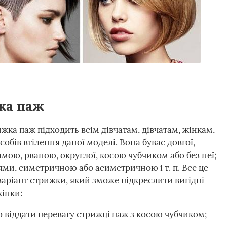
ка паж
ижка паж підходить всім дівчатам, дівчатам, жінкам,
собів втілення даної моделі. Вона буває довгої,
ямою, рваною, округлої, косою чубчиком або без неї;
и, симетричною або асиметричною і т. п. Все це
 варіант стрижки, який зможе підкреслити вигідні
жінки:
о віддати перевагу стрижці паж з косою чубчиком;