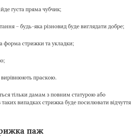
ійде густа пряма чубчик;
стання – будь-яка різновид буде виглядати добре;
на форма стрижки та укладки;
ю;
о вирівнюють праскою.
ться тільки дамам з повним статурою або
 таких випадках стрижка буде посилювати відчуття
трижка паж