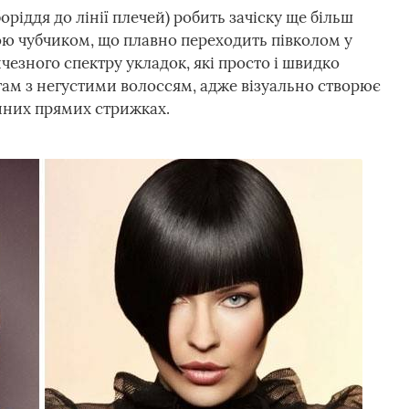
боріддя до лінії плечей) робить зачіску ще більш
гою чубчиком, що плавно переходить півколом у
чезного спектру укладок, які просто і швидко
атам з негустими волоссям, адже візуально створює
айних прямих стрижках.