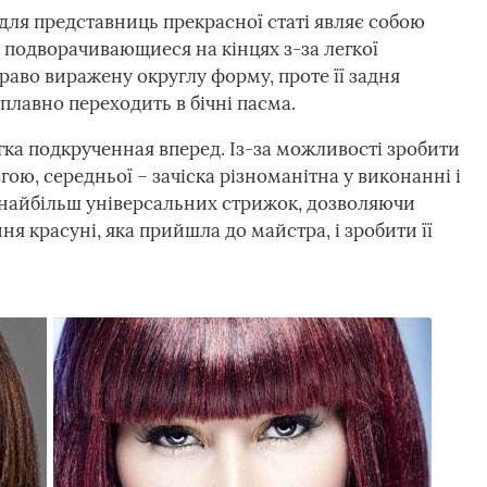
ля представниць прекрасної статі являє собою
и подворачивающиеся на кінцях з-за легкої
раво виражену округлу форму, проте її задня
плавно переходить в бічні пасма.
гка подкрученная вперед. Із-за можливості зробити
ою, середньої – зачіска різноманітна у виконанні і
з найбільш універсальних стрижок, дозволяючи
 красуні, яка прийшла до майстра, і зробити її