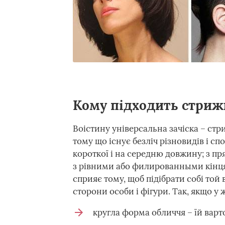
Кому підходить стриж
Воістину універсальна зачіска – стр
тому що існує безліч різновидів і спо
короткої і на середню довжину; з пр
з рівними або филированными кінцям
сприяє тому, щоб підібрати собі той
сторони особи і фігури. Так, якщо у 
кругла форма обличчя – їй варт