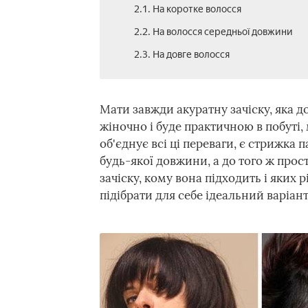
2.1. На коротке волосся
2.2. На волосся середньої довжини
2.3. На довге волосся
Мати завжди акуратну зачіску, яка д
жіночно і буде практичною в побуті,
об'єднує всі ці переваги, є стрижка 
будь-якої довжини, а до того ж прос
зачіску, кому вона підходить і яких 
підібрати для себе ідеальний варіант