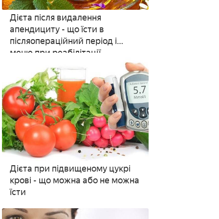
Дієта після видалення
апендициту - що їсти в
післяопераційний період і
меню при реабілітації
Дієта при підвищеному цукрі
крові - що можна або не можна
їсти