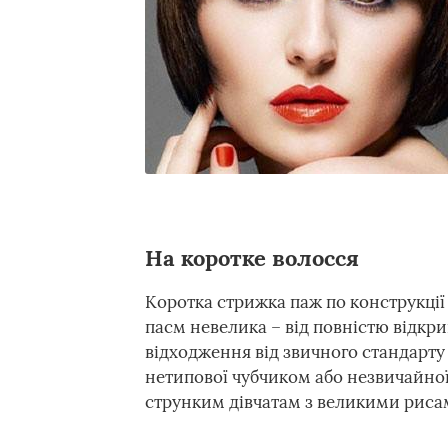
На коротке волосся
Коротка стрижка паж по конструкції
пасм невелика – від повністю відкри
відходження від звичного стандарт
нетипової чубчиком або незвичайної
струнким дівчатам з великими риса