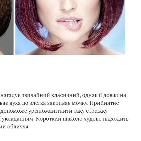
 нагадує звичайний класичний, однак її довжина
ває вуха до злегка закриває мочку. Прийнятне
у допоможе урізноманітнити таку стрижку
 укладанням. Короткий півколо чудово підходить
ми обличчя.