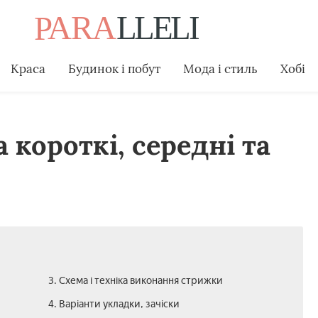
Краса
Будинок і побут
Мода і стиль
Хобі
короткі, середні та
3. Схема і техніка виконання стрижки
4. Варіанти укладки, зачіски