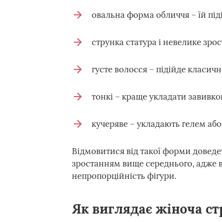
овальна форма обличчя – їй під
струнка статура і невелике зро
густе волосся – підійде класич
тонкі – краще укладати завивко
кучеряве – укладають гелем аб
Відмовитися від такої форми доведе
зростанням вище середнього, адже в
непропорційність фігури.
Як виглядає жіноча с