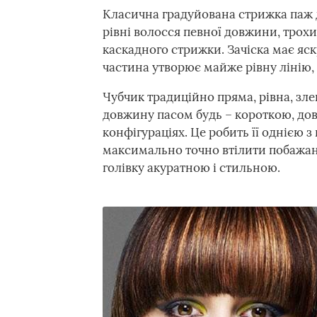
Класична градуйована стрижка паж д
рівні волосся певної довжини, трох
каскадного стрижки. Зачіска має яск
частина утворює майже рівну лінію, 
Чубчик традиційно пряма, рівна, зле
довжину пасом будь – короткою, довг
конфігураціях. Це робить її однією 
максимально точно втілити побажання
голівку акуратною і стильною.