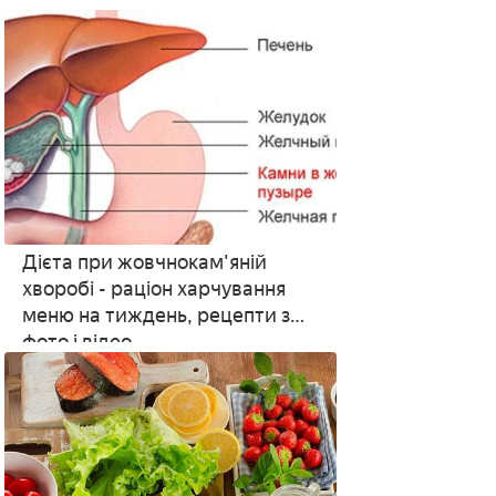
страви і напої
Дієта при жовчнокам'яній
хворобі - раціон харчування
меню на тиждень, рецепти з
фото і відео