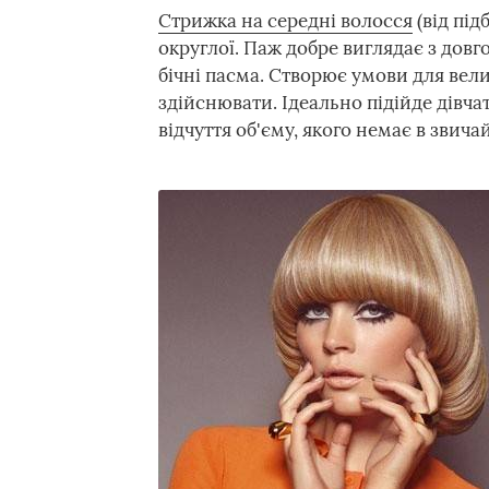
Стрижка на середні волосся
(від під
округлої. Паж добре виглядає з дов
бічні пасма. Створює умови для вели
здійснювати. Ідеально підійде дівч
відчуття об'єму, якого немає в звич