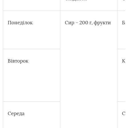
Понеділок
Сир – 200 г, фрукти
Бу
Вівторок
Ку
Середа
Си