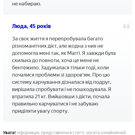
не набираю.
Люда, 45 років
За своє життя я перепробувала багато
різноманітних дієт, але жодна з них не
допомогла мені так, як Маггі. Я завжди була
схильна до повноти, хоча це мене не
бентежило. Задумалася тільки тоді, коли
почалися проблеми зі здоров'ям. Про цю
систему харчування дізналася від подруг,
вирішила спробувати і не пошкодувала. Я
втратила 21 кг. Вийшовши з дієти, почала
правильно харчуватися і не забуваю
приділяти увагу спорту.
Увага!
Інформація, представлена в статті, носить ознайомчий