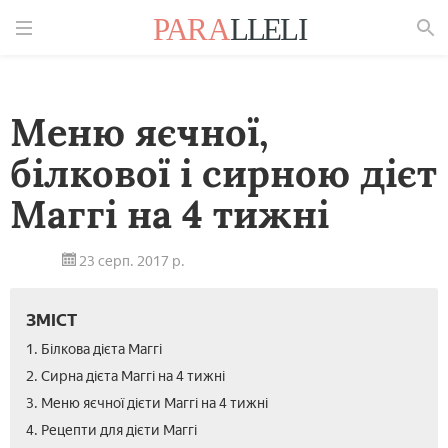
Знайти
Меню яєчної,
білкової і сирною дієт
Маггі на 4 тижні
23 серп. 2017 р.
ЗМІСТ
1. Білкова дієта Маггі
2. Сирна дієта Маггі на 4 тижні
3. Меню яєчної дієти Маггі на 4 тижні
4. Рецепти для дієти Маггі