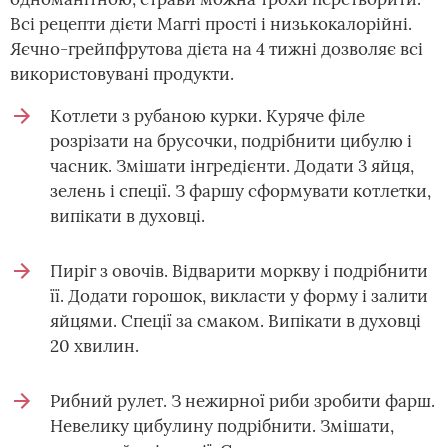
Всі рецепти дієти Маггі прості і низькокалорійні.
Яєчно-грейпфрутова дієта на 4 тижні дозволяє всі
використовувані продукти.
Котлети з рубаною курки. Куряче філе
розрізати на брусочки, подрібнити цибулю і
часник. Змішати інгредієнти. Додати 3 яйця,
зелень і спеції. З фаршу сформувати котлетки,
випікати в духовці.
Пиріг з овочів. Відварити моркву і подрібнити
її. Додати горошок, викласти у форму і залити
яйцями. Спеції за смаком. Випікати в духовці
20 хвилин.
Рибний рулет. З нежирної риби зробити фарш.
Невелику цибулину подрібнити. Змішати,