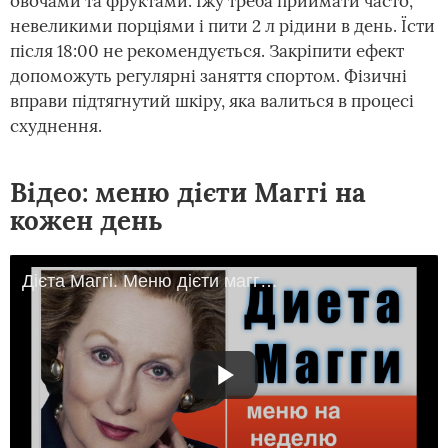
овочами та фруктами. Їжу треба приймати часто,
невеликими порціями і пити 2 л рідини в день. Їсти
після 18:00 не рекомендується. Закріпити ефект
допоможуть регулярні заняття спортом. Фізичні
вправи підтягнутий шкіру, яка валиться в процесі
схуднення.
Відео: меню дієти Маггі на
кожен день
Дієта Маггі. Меню дієти маггі на тиждень, таблиця по днях