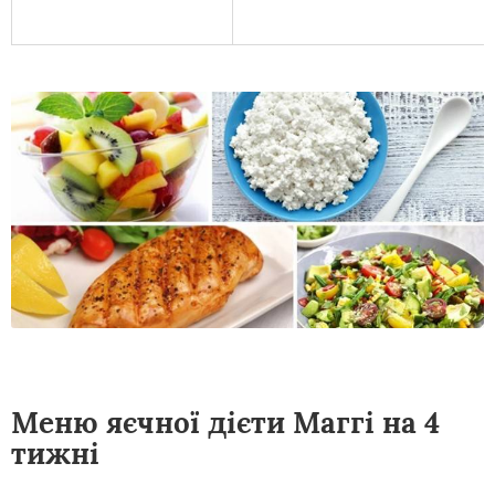
Меню яєчної дієти Маггі на 4
тижні