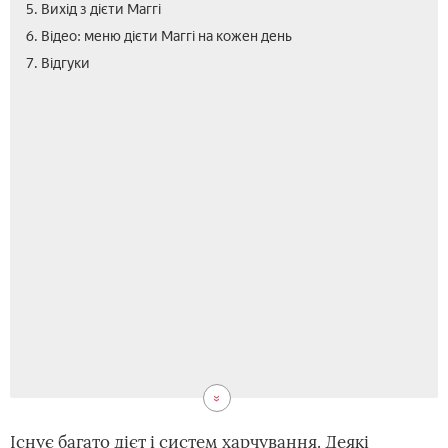
5. Вихід з дієти Маггі
6. Відео: меню дієти Маггі на кожен день
7. Відгуки
Існує багато дієт і систем харчування. Деякі