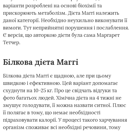
варіанти розроблені на основі біохімії та
прискорюють метаболізм. Дієта Маггі належить
даної категорії. Необхідно неухильно виконувати її
вимоги. Тут неприйнятні порушення і послаблення.
Є версія, що авторкою дієти була сама Маргарет
Тетчер.
Білкова дієта Маггі
Білкова дієта Маггі є щадною, але при цьому
швидкою і ефективною. Цей варіант допомагає
схуднути на 10-25 кг. Про це свідчать відгуки та
фото багатьох людей. Хімічна дієта на 4 тижні не
змушує голодувати, її можна назвати ситної. Плюс
її полягає в тому, що немає необхідності
підраховувати калорії. У процесі такого харчування
організм споживає всі необхідні речовини, тому