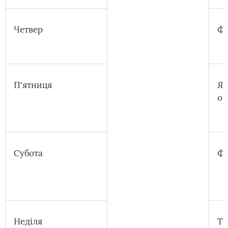
Четвер
Фр
П'ятниця
Яй
ов
Субота
Фр
Неділя
То