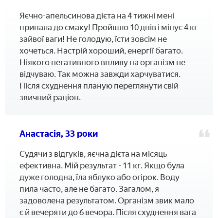
Яєчно-апельсинова дієта на 4 тижні мені
припала до смаку! Пройшло 10 днів і мінус 4 кг
зайвої ваги! Не голодую, їсти зовсім не
хочеться. Настрій хороший, енергії багато.
Ніякого негативного впливу на організм не
відчуваю. Так можна завжди харчуватися.
Після схуднення планую переглянути свій
звичний раціон.
Анастасія, 33 роки
Судячи з відгуків, яєчна дієта на місяць
ефективна. Мій результат - 11 кг. Якщо була
дуже голодна, їла яблуко або огірок. Воду
пила часто, але не багато. Загалом, я
задоволена результатом. Організм звик мало
є й вечеряти до 6 вечора. Після схуднення вага