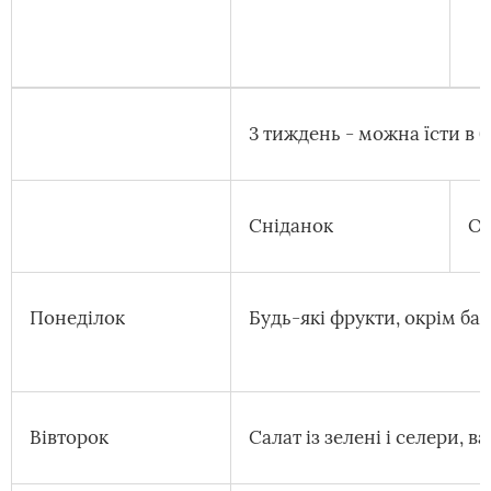
3 тиждень - можна їсти в б
Сніданок
Об
Понеділок
Будь-які фрукти, окрім бан
Вівторок
Салат із зелені і селери, в