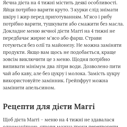
Яєчна дієта на 4 тижні містить деякі особливості.
Яйця потрібно варити круто. З курки слід знімати
шкіру і жир перед приготуванням. М'ясо і рибу
потрібно варити, тушкувати або смажити без масла.
Докладне меню яєчної дієти Маггі на 4 тижні не
передбачає жирне м'ясо або фарш. Страви
готуються без олії та майонезу. Не можна заміняти
продукти. Якщо вам щось не подобається, краще
зовсім виключити це з меню. Щодня потрібно
випивати мінімум два літри води. Дозволено пити
чай або каву, але без цукру і молока. Замість цукру
використовуйте замінник. Грейпфрут можна
замінити апельсином.
Рецепти для дієти Маггі
Щоб дієта Маггі – меню на 4 тижні не здавалася
одноманітною, страви можна трохи перетворити.