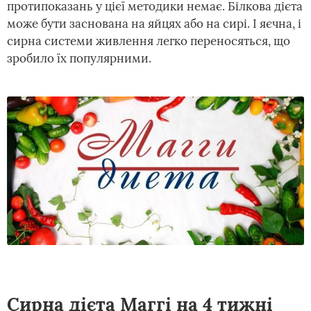
протипоказань у цієї методики немає. Білкова дієта
може бути заснована на яйцях або на сирі. І яєчна, і
сирна системи живлення легко переносяться, що
зробило їх популярними.
Сирна дієта Маггі на 4 тижні