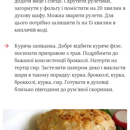
додати яйце і спеції. Скрутити рулетики,
загорнути у фольгу і помістити на 20 хвилин в
духову шафу. Можна зварити рулети. Для
цього потрібно залишити їх на 15 хвилин в
киплячій воді.
Куряча запіканка. Добре відбити куряче філе,
посипати приправою з трав. Подрібнити до
бажаної консистенції брокколі. Натерти на
тертці сир. Застелити папером деко і викласти
шари в такому порядку: курка, брокколі, курка,
брокколі, курка, сир. Готувати в духовці
близько півгодини до рум'яної скоринки.