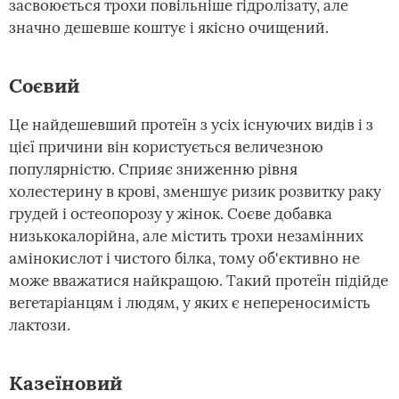
засвоюється трохи повільніше гідролізату, але
значно дешевше коштує і якісно очищений.
Соєвий
Це найдешевший протеїн з усіх існуючих видів і з
цієї причини він користується величезною
популярністю. Сприяє зниженню рівня
холестерину в крові, зменшує ризик розвитку раку
грудей і остеопорозу у жінок. Соєве добавка
низькокалорійна, але містить трохи незамінних
амінокислот і чистого білка, тому об'єктивно не
може вважатися найкращою. Такий протеїн підійде
вегетаріанцям і людям, у яких є непереносимість
лактози.
Казеїновий