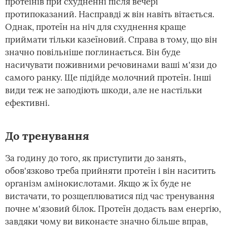
протеїнів при схудненні після вечері
протипоказаний. Насправді ж він навіть вітається.
Однак, протеїн на ніч для схуднення краще
приймати тільки казеїновий. Справа в тому, що він
значно повільніше поглинається. Він буде
насичувати поживними речовинами ваші м'язи до
самого ранку. Ще підійде молочний протеїн. Інші
види теж не заподіють шкоди, але не настільки
ефективні.
До тренування
За годину до того, як приступити до занять,
обов'язково треба прийняти протеїн і він наситить
організм амінокислотами. Якщо ж їх буде не
вистачати, то розщеплюватися під час тренування
почне м'язовий білок. Протеїн додасть вам енергію,
завдяки чому ви виконаєте значно більше вправ,