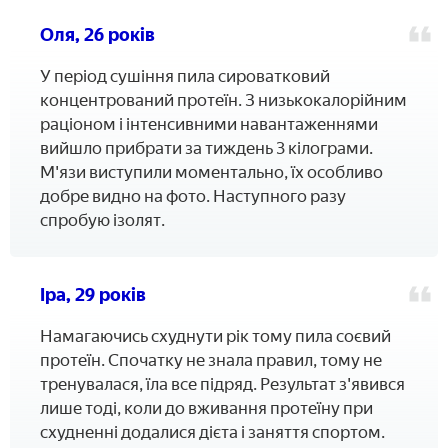
Оля, 26 років
У період сушіння пила сироватковий
концентрований протеїн. З низькокалорійним
раціоном і інтенсивними навантаженнями
вийшло прибрати за тиждень 3 кілограми.
М'язи виступили моментально, їх особливо
добре видно на фото. Наступного разу
спробую ізолят.
Іра, 29 років
Намагаючись схуднути рік тому пила соєвий
протеїн. Спочатку не знала правил, тому не
тренувалася, їла все підряд. Результат з'явився
лише тоді, коли до вживання протеїну при
схудненні додалися дієта і заняття спортом.