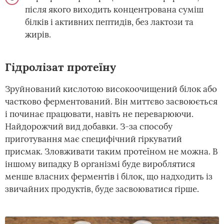
після якого виходить концентрована суміш
білків і активних пептидів, без лактози та
жирів.
Гідролізат протеїну
Зруйнований кислотою високоочищений білок або
частково ферментований. Він миттєво засвоюється
і починає працювати, навіть не переварюючи.
Найдорожчий вид добавки. З-за способу
приготування має специфічний гіркуватий
присмак. Зловживати таким протеїном не можна. В
іншому випадку В організмі буде вироблятися
менше власних ферментів і білок, що надходить із
звичайних продуктів, буде засвоюватися гірше.