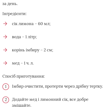
за день.
Інгредієнти:
сік лимона – 60 мл;
вода – 1 літр;
корінь імбиру – 2 см;
мед – 1 ч. л.
Спосіб приготування:
Імбир очистити, протерти через дрібну тертку.
Додайте мед і лимонний сік, все добре
змішайте.