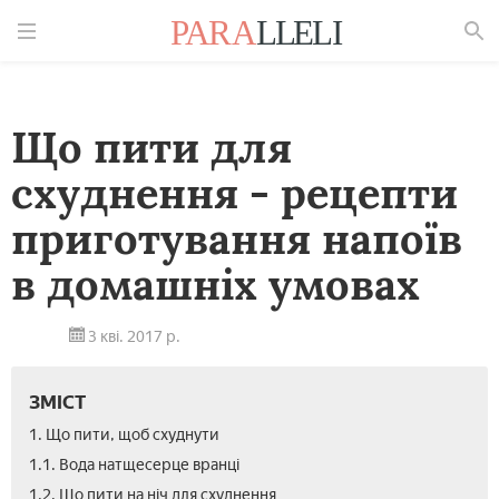
Знайти
Що пити для
схуднення - рецепти
приготування напоїв
в домашніх умовах
3 кві. 2017 р.
ЗМІСТ
1. Що пити, щоб схуднути
1.1. Вода натщесерце вранці
1.2. Що пити на ніч для схуднення