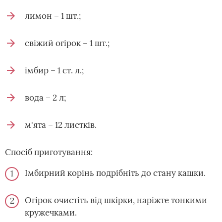
лимон – 1 шт.;
свіжий огірок – 1 шт.;
імбир – 1 ст. л.;
вода – 2 л;
м'ята – 12 листків.
Спосіб приготування:
Імбирний корінь подрібніть до стану кашки.
Огірок очистіть від шкірки, наріжте тонкими
кружечками.