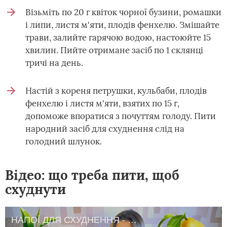
Візьміть по 20 г квіток чорної бузини, ромашки
і липи, листя м'яти, плодів фенхелю. Змішайте
трави, залийте гарячою водою, настоюйте 15
хвилин. Пийте отримане засіб по 1 склянці
тричі на день.
Настій з кореня петрушки, кульбаби, плодів
фенхелю і листя м'яти, взятих по 15 г,
допоможе впоратися з почуттям голоду. Пити
народний засіб для схуднення слід на
голодний шлунок.
Відео: що треба пити, щоб
схуднути
НАПОЇ ДЛЯ СХУДНЕННЯ - ТОП 5 НАЙКРАЩИХ НАПОЇВ ❤