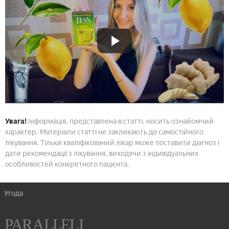
Увага!
Інформація, представлена в статті, носить ознайомчий
характер. Матеріали статті не закликають до самостійного
лікування. Тільки кваліфікований лікар може поставити діагноз і
дати рекомендації з лікування, виходячи з індивідуальних
особливостей конкретного пацієнта.
Угода