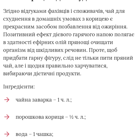
Згідно відгуками фахівців і споживачів, чай для
схуднення в домашніх умовах з корицею є
прекрасним засобом позбавлення від ожиріння.
Позитивний ефект дієвого гарячого напою полягає
в здатності ефірних олій прянощі очищати
організм від шкідливих речовин. Проте, щоб
придбати гарну фігуру, слід не тільки пити пряний
чай, але і щодня правильно харчуватися,
вибираючи дієтичні продукти.
Інгредієнти:
чайна заварка – 1 ч. л.;
порошкова кориця – ½ ч. л.;
вода – 1 чашка;