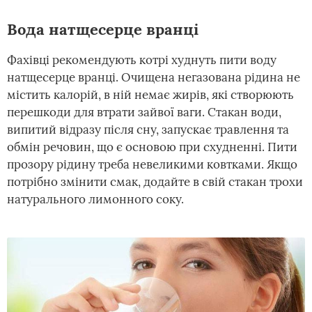
Вода натщесерце вранці
Фахівці рекомендують котрі худнуть пити воду
натщесерце вранці. Очищена негазована рідина не
містить калорій, в ній немає жирів, які створюють
перешкоди для втрати зайвої ваги. Стакан води,
випитий відразу після сну, запускає травлення та
обмін речовин, що є основою при схудненні. Пити
прозору рідину треба невеликими ковтками. Якщо
потрібно змінити смак, додайте в свій стакан трохи
натурального лимонного соку.