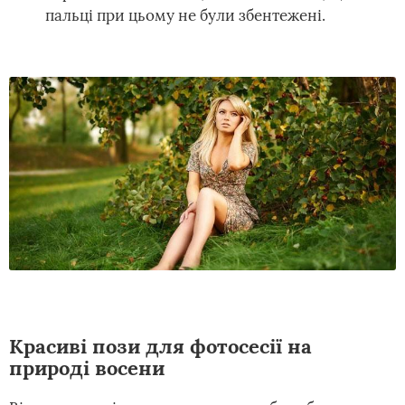
пальці при цьому не були збентежені.
Красиві пози для фотосесії на
природі восени