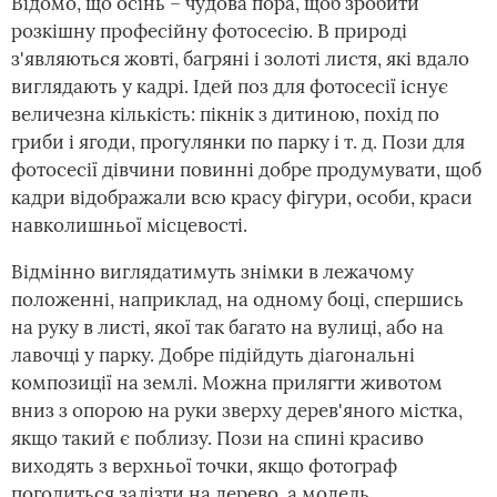
Відомо, що осінь – чудова пора, щоб зробити
розкішну професійну фотосесію. В природі
з'являються жовті, багряні і золоті листя, які вдало
виглядають у кадрі. Ідей поз для фотосесії існує
величезна кількість: пікнік з дитиною, похід по
гриби і ягоди, прогулянки по парку і т. д. Пози для
фотосесії дівчини повинні добре продумувати, щоб
кадри відображали всю красу фігури, особи, краси
навколишньої місцевості.
Відмінно виглядатимуть знімки в лежачому
положенні, наприклад, на одному боці, спершись
на руку в листі, якої так багато на вулиці, або на
лавочці у парку. Добре підійдуть діагональні
композиції на землі. Можна прилягти животом
вниз з опорою на руки зверху дерев'яного містка,
якщо такий є поблизу. Пози на спині красиво
виходять з верхньої точки, якщо фотограф
погодиться залізти на дерево, а модель