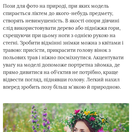
Пози для фото на природі, при яких модель
спирається ліктем до якого-небудь предмету,
створять невимушеність. В якості опори дівчині
слід використовувати дерево або підніжжя гори,
схрещуючи при цьому ноги з однією рукою на
стегні. Зробити відмінні знімки можна з квітами і
травою: присісти, прикрасити голову вінок з
польових трав і ніжно посміхнутися. Акцентувати
увагу на моделі допоможе портретна зйомка, де
прямо дивитися на об'єктив не потрібно, краще
відвести погляд, піднявши голову. Легкий нахил
вперед зробить позу більш м'якою й природною.