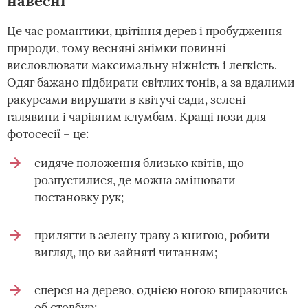
навесні
Це час романтики, цвітіння дерев і пробудження
природи, тому весняні знімки повинні
висловлювати максимальну ніжність і легкість.
Одяг бажано підбирати світлих тонів, а за вдалими
ракурсами вирушати в квітучі сади, зелені
галявини і чарівним клумбам. Кращі пози для
фотосесії – це:
сидяче положення близько квітів, що
розпустилися, де можна змінювати
постановку рук;
прилягти в зелену траву з книгою, робити
вигляд, що ви зайняті читанням;
сперся на дерево, однією ногою впираючись
об стовбур;