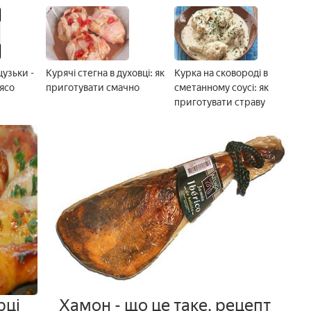
узьки -
Курячі стегна в духовці: як
Курка на сковороді в
'ясо
приготувати смачно
сметанному соусі: як
приготувати страву
рці
Хамон - що це таке, рецепт