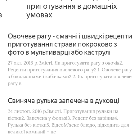
приготування в домашніх
в
умовах
Овочеве рагу - смачні і швидкі рецепти
приготування страви покроково з
фото в мультиварці або каструлі
27 окт. 2016 р.Зміст1. Як приготувати рагу з овочів2.
Рецепти приготування овочевого рагу2.1. Овочеве рагу
з баклажанами і кабачками2.2. Як приготувати овочеве
рагу в
Свиняча рулька запечена в духовці
24 листоп. 2016 р.Зміст1. Приготування рульки на
кістки2. Запечена у фользі3. Рецепт без варіння4.
Рулька без кістки5. ВідеоМ'ясне блюдо, підходить для
великої компанії – це