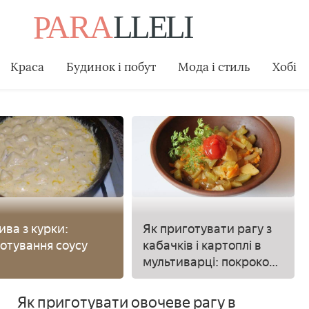
Краса
Будинок і побут
Мода і стиль
Хобі
ива з курки:
Як приготувати рагу з
отування соусу
кабачків і картоплі в
мультиварці: покрокові
рецепти
Як приготувати овочеве рагу в