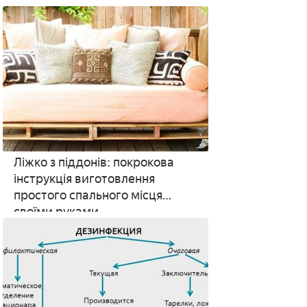
залишків липких
Ліжко з піддонів: покрокова
інструкція виготовлення
простого спального місця
своїми руками