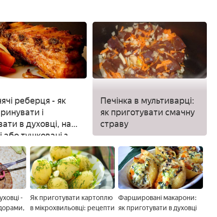
ячі реберця - як
Печінка в мультиварці:
ринувати і
як приготувати смачну
вати в духовці, на
страву
і або тушковані з
ом
уховці -
Як приготувати картоплю
Фаршировані макарони:
ідорами,
в мікрохвильовці: рецепти
як приготувати в духовці