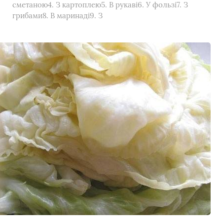
сметаною4. З картоплею5. В рукаві6. У фользі7. З
грибами8. В маринаді9. З