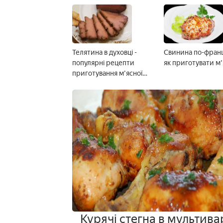
Телятина в духовці -
Свинина по-франц
популярні рецепти
як приготувати м
приготування м'ясної
страви з фото
Курячі стегна в мультива