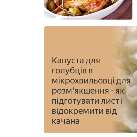
Капуста для
голубців в
мікрохвильовці для
розм'якшення - як
підготувати лист і
відокремити від
качана