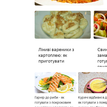
Ліниві вареники з
Свин
картоплею: як
зама
приготувати
готу
грил
соус
Гарнір до риби - як
Курячі відбивні в д
готувати з покроковим
як готувати з пом