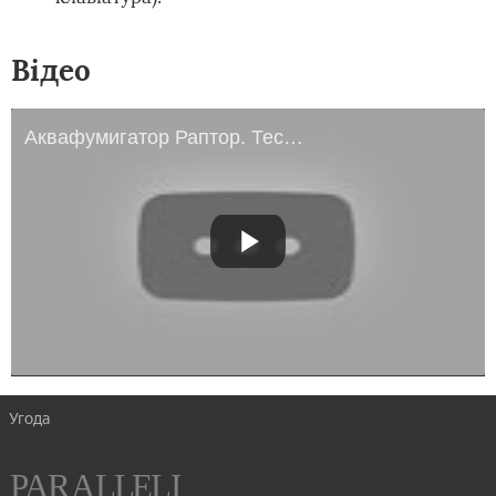
Відео
Аквафумигатор Раптор. Тест, огляд
Угода