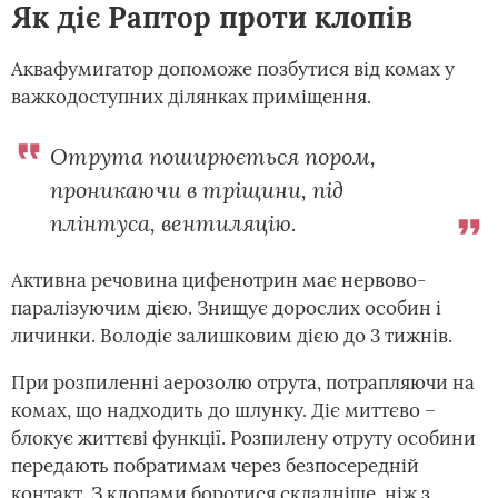
Як діє Раптор проти клопів
Аквафумигатор допоможе позбутися від комах у
важкодоступних ділянках приміщення.
Отрута поширюється пором,
проникаючи в тріщини, під
плінтуса, вентиляцію.
Активна речовина цифенотрин має нервово-
паралізуючим дією. Знищує дорослих особин і
личинки. Володіє залишковим дією до 3 тижнів.
При розпиленні аерозолю отрута, потрапляючи на
комах, що надходить до шлунку. Діє миттєво –
блокує життєві функції. Розпилену отруту особини
передають побратимам через безпосередній
контакт. З клопами боротися складніше, ніж з