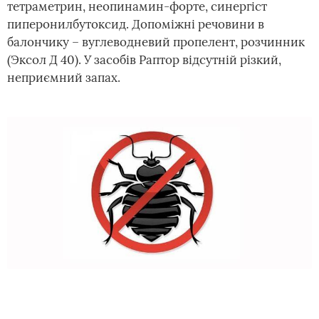
тетраметрин, неопинамин-форте, синергіст
пиперонилбутоксид. Допоміжні речовини в
балончику – вуглеводневий пропелент, розчинник
(Эксол Д 40). У засобів Раптор відсутній різкий,
неприємний запах.