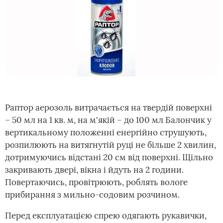
Раптор аерозоль витрачається на твердій поверхні
– 50 мл на 1 кв. м, на м'якій – до 100 мл Балончик у
вертикальному положенні енергійно струшують,
розпилюють на витягнутій руці не більше 2 хвилин,
дотримуючись відстані 20 см від поверхні. Щільно
закривають двері, вікна і йдуть на 2 години.
Повертаючись, провітрюють, роблять вологе
прибирання з мильно-содовим розчином.
Перед експлуатацією спрею одягають рукавички,