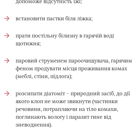
допоможе відсутність їжі;
встановити пастки біля ліжка;
прати постільну білизну в гарячій воді
щотижня;
паровий струменем пароочищувача, гарячим
феном продувати місця проживання комах
(меблі, стіни, підлога);
розсипати діатоміт – природний засіб, до дії
якого клоп не може звикнути (частинки
речовини, потрапляючи на тіло комахи,
поглинають вологу і паразит гине від
зневоднення).