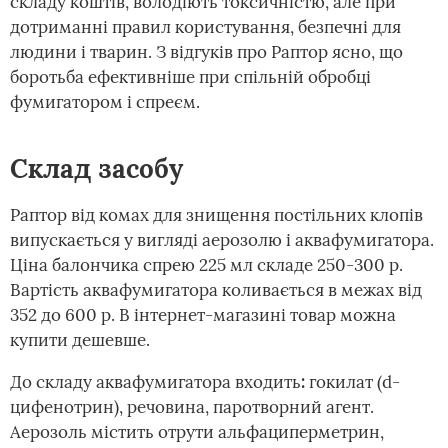
складу коштів, володіють токсичністю, але при
дотриманні правил користування, безпечні для
людини і тварин. З відгуків про Раптор ясно, що
боротьба ефективніше при спільній обробці
фумигатором і спреєм.
Склад засобу
Раптор від комах для знищення постільних клопів
випускається у вигляді аерозолю і аквафумигатора.
Ціна балончика спрею 225 мл складе 250-300 р.
Вартість аквафумигатора коливається в межах від
352 до 600 р. В інтернет-магазині товар можна
купити дешевше.
До складу аквафумигатора входить
:
гокилат (d-
цифенотрин), речовина, паротворний агент.
Аерозоль містить отрути альфациперметрин,