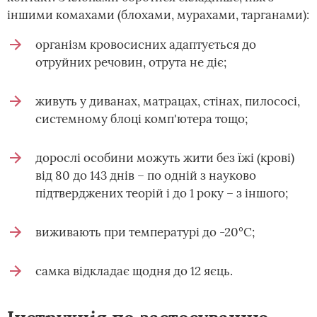
іншими комахами (блохами, мурахами, тарганами):
організм кровосисних адаптується до
отруйних речовин, отрута не діє;
живуть у диванах, матрацах, стінах, пилососі,
системному блоці комп'ютера тощо;
дорослі особини можуть жити без їжі (крові)
від 80 до 143 днів – по одній з науково
підтверджених теорій і до 1 року – з іншого;
виживають при температурі до -20°С;
самка відкладає щодня до 12 яєць.