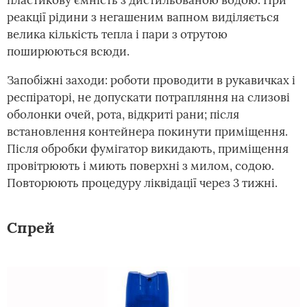
пластикову ємність з дистильованою водою. При
реакції рідини з негашеним вапном виділяється
велика кількість тепла і пари з отрутою
поширюються всюди.
Запобіжні заходи: роботи проводити в рукавичках і
респіраторі, не допускати потрапляння на слизові
оболонки очей, рота, відкриті рани; після
встановлення контейнера покинути приміщення.
Після обробки фумігатор викидають, приміщення
провітрюють і миють поверхні з милом, содою.
Повторюють процедуру ліквідації через 3 тижні.
Спрей