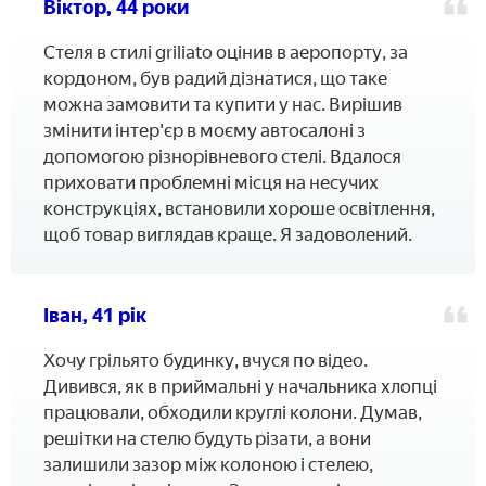
Віктор, 44 роки
Стеля в стилі griliato оцінив в аеропорту, за
кордоном, був радий дізнатися, що таке
можна замовити та купити у нас. Вирішив
змінити інтер'єр в моєму автосалоні з
допомогою різнорівневого стелі. Вдалося
приховати проблемні місця на несучих
конструкціях, встановили хороше освітлення,
щоб товар виглядав краще. Я задоволений.
Іван, 41 рік
Хочу грільято будинку, вчуся по відео.
Дивився, як в приймальні у начальника хлопці
працювали, обходили круглі колони. Думав,
решітки на стелю будуть різати, а вони
залишили зазор між колоною і стелею,