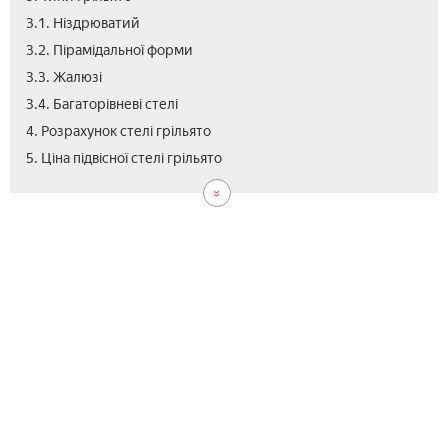
3.1. Ніздрюватий
3.2. Пірамідальної форми
3.3. Жалюзі
3.4. Багаторівневі стелі
4. Розрахунок стелі грільято
6.
7.
8.
9.
5. Ціна підвісної стелі грільято
Мо
Пер
Від
Від
сте