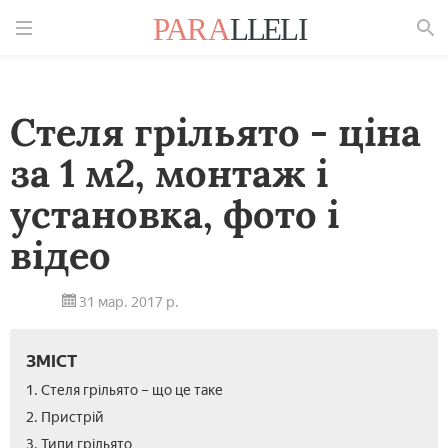
Знайти
Стеля грільято - ціна
за 1 м2, монтаж і
установка, фото і
відео
31 мар. 2017 р.
ЗМІСТ
1. Стеля грільято – що це таке
2. Пристрій
3. Типи грільято