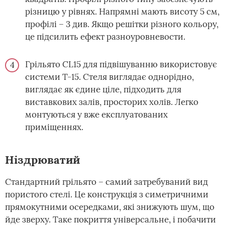
різницю у рівнях. Напрямні мають висоту 5 см,
профілі – 3 див. Якщо решітки різного кольору,
це підсилить ефект разноуровневости.
Грільято CL15 для підвішуванню використовує
системи Т-15. Стеля виглядає однорідно,
виглядає як єдине ціле, підходить для
виставкових залів, просторих холів. Легко
монтуються у вже експлуатованих
приміщеннях.
Ніздрюватий
Стандартний грільято – самий затребуваний вид
пористого стелі. Це конструкція з симетричними
прямокутними осередками, які знижують шум, що
йде зверху. Таке покриття універсальне, і побачити