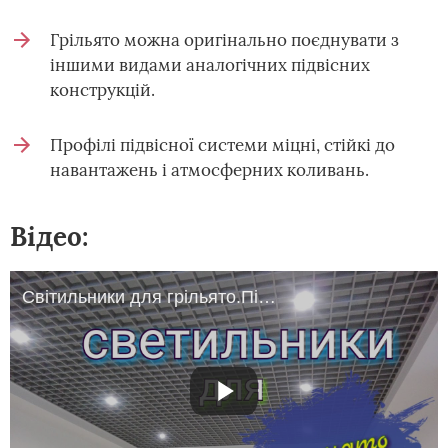
Грільято можна оригінально поєднувати з
іншими видами аналогічних підвісних
конструкцій.
Профілі підвісної системи міцні, стійкі до
навантажень і атмосферних коливань.
Відео:
Світильники для грільято.Підвісна стеля грільято.Fixtures for grilyato.Suspended grilyato.