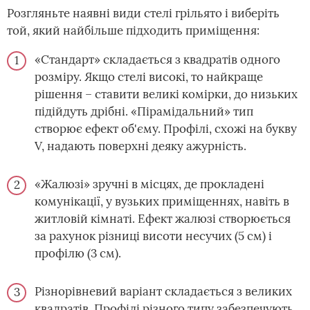
Розгляньте наявні види стелі грільято і виберіть
той, який найбільше підходить приміщення:
«Стандарт» складається з квадратів одного
розміру. Якщо стелі високі, то найкраще
рішення – ставити великі комірки, до низьких
підійдуть дрібні. «Пірамідальний» тип
створює ефект об'єму. Профілі, схожі на букву
V, надають поверхні деяку ажурність.
«Жалюзі» зручні в місцях, де прокладені
комунікації, у вузьких приміщеннях, навіть в
житловій кімнаті. Ефект жалюзі створюється
за рахунок різниці висоти несучих (5 см) і
профілю (3 см).
Різнорівневий варіант складається з великих
квадратів. Профілі різного типу забезпечують