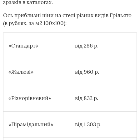
зразків в каталогах.
Ось приблизні ціни на стелі різних видів Грільято
(в рублях, за м2 100х100):
«Стандарт»
від 286 р.
«Жалюзі»
від 960 р.
«Різнорівневий»
від 832 р.
«Пірамідальний»
від 1 303 р.