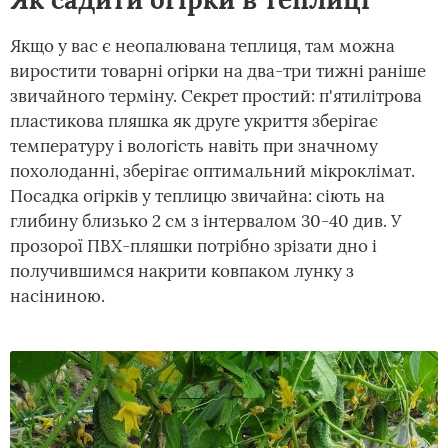
Якщо у вас є неопалювана теплиця, там можна
виростити товарні огірки на два-три тижні раніше
звичайного терміну. Секрет простий: п'ятилітрова
пластикова пляшка як друге укриття зберігає
температуру і вологість навіть при значному
похолоданні, зберігає оптимальний мікроклімат.
Посадка огірків у теплицю звичайна: сіють на
глибину близько 2 см з інтервалом 30-40 див. У
прозорої ПВХ-пляшки потрібно зрізати дно і
получившимся накрити ковпаком лунку з
насіниною.