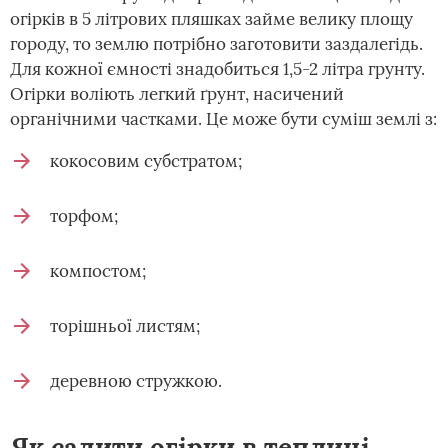
огірків в 5 літрових пляшках займе велику площу
городу, то землю потрібно заготовити заздалегідь.
Для кожної ємності знадобиться 1,5-2 літра грунту.
Огірки воліють легкий ґрунт, насичений
органічними частками. Це може бути суміш землі з:
кокосовим субстратом;
торфом;
компостом;
торішньої листям;
деревною стружкою.
Як садити огірки в теплиці