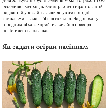
Довгоочікувані хрусткі зеленці можна отримати без
особливих хитрощів. Але виростити гарантований
надранній урожай, взявши до уваги погодні
катаклізми – задача більш складна. На допомогу
городникові може прийти звичайна прозора
поліетиленова пляшка.
Як садити огірки насінням