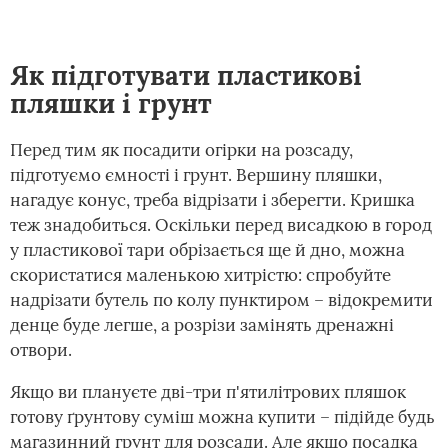
Як підготувати пластикові
пляшки і грунт
Перед тим як посадити огірки на розсаду,
підготуємо ємності і грунт. Вершину пляшки,
нагадує конус, треба відрізати і зберегти. Кришка
теж знадобиться. Оскільки перед висадкою в город
у пластикової тари обрізається ще й дно, можна
скористатися маленькою хитрістю: спробуйте
надрізати бутель по колу пунктиром – відокремити
денце буде легше, а розрізи замінять дренажні
отвори.
Якщо ви плануєте дві-три п'ятилітрових пляшок
готову ґрунтову суміш можна купити – підійде будь
магазинний грунт для розсади. Але якщо посадка