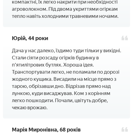
компактні, їх легко накрити при необхідності
агроволокном. Під двома укриттями огіркам
тепло навіть холодними травневими ночами.
Юрій, 44 роки
Дача у нас далеко, їздимо туди тільки у вихідні.
Стали сіяти розсаду огірків будинку в
п'ятилітрових бутлях. Хороша ідея.
Транспортувати легко, не поламали по дорозі
жодного кущика. Висадили на місце прямо з
тарою, обрізавши дно. Відрізав прямо над
лункою, куди висаджував. Ком з корінням
легко пошкодити. Почали, цвітуть добре,
чекаю врожаю.
Марія Миронівна, 68 років