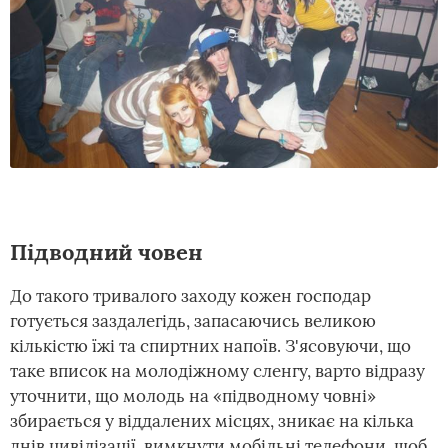
Підводний човен
До такого тривалого заходу кожен господар
готується заздалегідь, запасаючись великою
кількістю їжі та спиртних напоїв. З'ясовуючи, що
таке вписок на молодіжному сленгу, варто відразу
уточнити, що молодь на «підводному човні»
збирається у віддалених місцях, зникає на кілька
днів цивілізації, вимкнути мобільні телефони, щоб