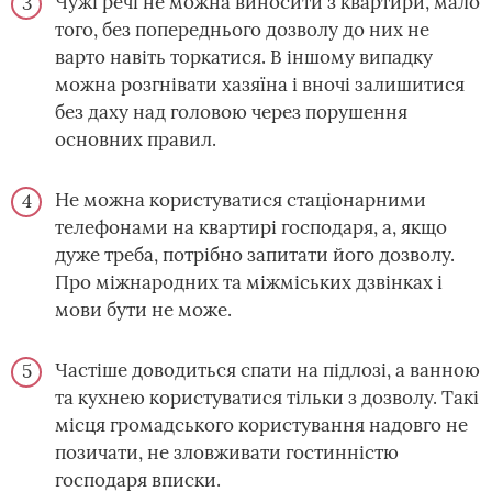
Чужі речі не можна виносити з квартири, мало
того, без попереднього дозволу до них не
варто навіть торкатися. В іншому випадку
можна розгнівати хазяїна і вночі залишитися
без даху над головою через порушення
основних правил.
Не можна користуватися стаціонарними
телефонами на квартирі господаря, а, якщо
дуже треба, потрібно запитати його дозволу.
Про міжнародних та міжміських дзвінках і
мови бути не може.
Частіше доводиться спати на підлозі, а ванною
та кухнею користуватися тільки з дозволу. Такі
місця громадського користування надовго не
позичати, не зловживати гостинністю
господаря вписки.