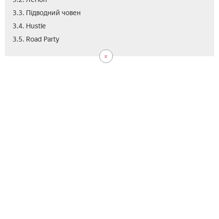
3.3. Підводний човен
3.4. Hustle
4.
5.
6.
7.
8.
3.5. Road Party
Що
Як
Як
Як
Від
роб
пот
вес
вла
на
на
себ
впи
впи
впи
на
впи