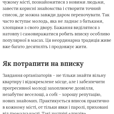
чужому місті, познайомитися з новими людьми,
завести корисні знайомства і створити точний
список, де можна завжди даром переночувати. Так
часто вступає молодь, яка не ладнає з батьками,
хлопцями з свого двору. Бажання виділятися з
натовпу і самовиражатися робить вписку особливо
популярної в масах. Ця неординарна традиція живе
вже багато десятиліть і продовжує жити.
Як потрапити на вписку
Завдання організаторів – не тільки знайти вільну
квартиру і відокремлене місце, але і забезпечити
прогресивної молоді захоплююче дозвілля,
незабутнє веселощі, а собі – хорошу репутацію,
нових знайомих. Практикується вписок практично
в кожному місті, от тільки явки і паролі, приховані
від громадськості. Такі зустрічі «друзів»