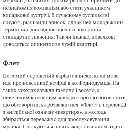
мережах, на сайтах. Цілком реально пристати до
незнайомих компаніям або стати учасником
випадкової зустрічі. В сучасному суспільстві
існують різні види вписок, однак цей молодіжний
термін має для підростаючого покоління
стандартне значення. Так чи інакше, новачкові
доведеться опинитися в чужій квартирі.
Флет
Це самий спрощений варіант вписки, коли мова
йде про невеликий вечірці в колі однодумців. На
таких заходах завжди гамірно і весело, а
невеликим компаніям завжди є про що поговорити,
що обговорити, як розважитися. «Флет» в перекладі
з англійської означає «квартира», а молодь
збирається переважно для прослуховування
музики. Спілкуються навіть якщо незнайомі один