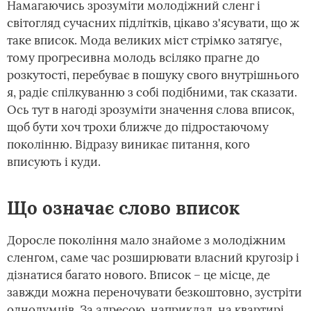
Намагаючись зрозуміти молодіжний сленг і
світогляд сучасних підлітків, цікаво з'ясувати, що ж
таке вписок. Мода великих міст стрімко затягує,
тому прогресивна молодь всіляко прагне до
розкутості, перебуває в пошуку свого внутрішнього
я, радіє спілкуванню з собі подібними, так сказати.
Ось тут в нагоді зрозуміти значення слова вписок,
щоб бути хоч трохи ближче до підростаючому
поколінню. Відразу виникає питання, кого
вписують і куди.
Що означає слово вписок
Доросле покоління мало знайоме з молодіжним
сленгом, саме час розширювати власний кругозір і
дізнатися багато нового. Вписок – це місце, де
завжди можна переночувати безкоштовно, зустріти
однодумців. За адресою, наприклад, на квартирі,