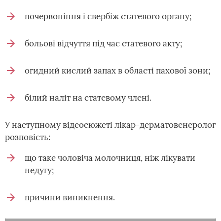
почервоніння і свербіж статевого органу;
больові відчуття під час статевого акту;
огидний кислий запах в області пахової зони;
білий наліт на статевому члені.
У наступному відеосюжеті лікар-дерматовенеролог
розповість:
що таке чоловіча молочниця, ніж лікувати
недугу;
причини виникнення.