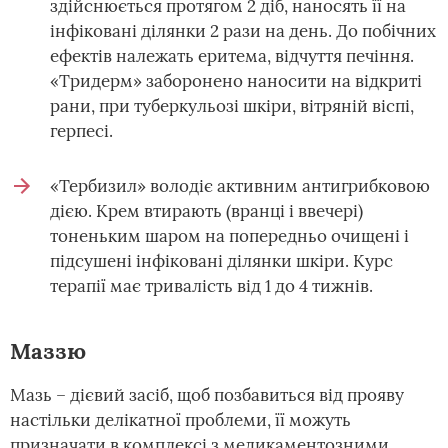
здійснюється протягом 2 діб, наносять її на
інфіковані ділянки 2 рази на день. До побічних
ефектів належать еритема, відчуття печіння.
«Тридерм» заборонено наносити на відкриті
рани, при туберкульозі шкіри, вітряній віспі,
герпесі.
«Тербизил» володіє активним антигрибковою
дією. Крем втирають (вранці і ввечері)
тоненьким шаром на попередньо очищені і
підсушені інфіковані ділянки шкіри. Курс
терапії має тривалість від 1 до 4 тижнів.
Маззю
Мазь – дієвий засіб, щоб позбавиться від прояву
настільки делікатної проблеми, її можуть
призначати в комплексі з медикаментозними