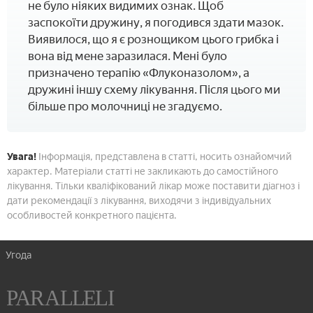
не було ніяких видимих ознак. Щоб
заспокоїти дружину, я погодився здати мазок.
Виявилося, що я є рознощиком цього грибка і
вона від мене заразилася. Мені було
призначено терапію «Флуконазолом», а
дружині іншу схему лікування. Після цього ми
більше про молочниці не згадуємо.
Увага!
Інформація, представлена в статті, носить ознайомчий
характер. Матеріали статті не закликають до самостійного
лікування. Тільки кваліфікований лікар може поставити діагноз і
дати рекомендації з лікування, виходячи з індивідуальних
особливостей конкретного пацієнта.
Угода