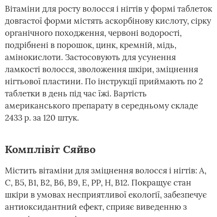
Вітаміни для росту волосся і нігтів у формі таблеток
довгастої форми містять аскорбінову кислоту, сірку
органічного походження, червоні водорості,
подрібнені в порошок, цинк, кремній, мідь,
амінокислоти. Застосовують для усунення
ламкості волосся, зволоження шкіри, зміцнення
нігтьової пластини. По інструкції приймають по 2
таблетки в день під час їжі. Вартість
американського препарату в середньому складе
2433 р. за 120 штук.
Комплівіт Сяйво
Містить вітаміни для зміцнення волосся і нігтів: А,
С, В5, В1, В2, В6, В9, Е, РР, Н, В12. Покращує стан
шкіри в умовах несприятливої екології, забезпечує
антиоксидантний ефект, сприяє виведенню з