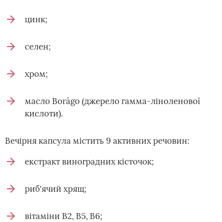
цинк;
селен;
хром;
масло Borágo (джерело гамма-ліноленової
кислоти).
Вечірня капсула містить 9 активних речовин:
екстракт виноградних кісточок;
риб'ячий хрящ;
вітаміни B2, B5, B6;