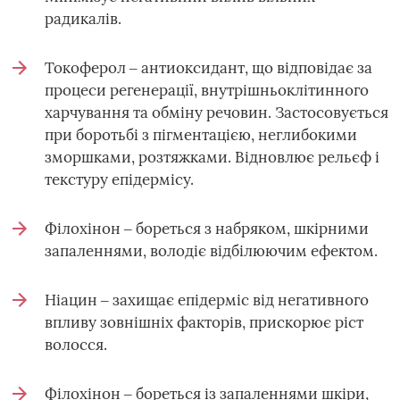
радикалів.
Токоферол ‒ антиоксидант, що відповідає за
процеси регенерації, внутрішньоклітинного
харчування та обміну речовин. Застосовується
при боротьбі з пігментацією, неглибокими
зморшками, розтяжками. Відновлює рельєф і
текстуру епідермісу.
Філохінон ‒ бореться з набряком, шкірними
запаленнями, володіє відбілюючим ефектом.
Ніацин ‒ захищає епідерміс від негативного
впливу зовнішніх факторів, прискорює ріст
волосся.
Філохінон ‒ бореться із запаленнями шкіри,