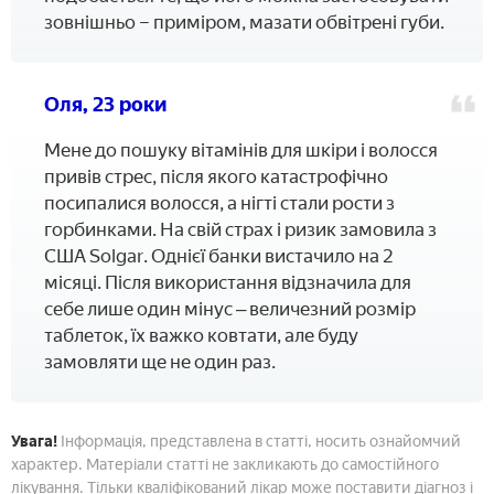
зовнішньо – приміром, мазати обвітрені губи.
Оля, 23 роки
Мене до пошуку вітамінів для шкіри і волосся
привів стрес, після якого катастрофічно
посипалися волосся, а нігті стали рости з
горбинками. На свій страх і ризик замовила з
США Solgar. Однієї банки вистачило на 2
місяці. Після використання відзначила для
себе лише один мінус ‒ величезний розмір
таблеток, їх важко ковтати, але буду
замовляти ще не один раз.
Увага!
Інформація, представлена в статті, носить ознайомчий
характер. Матеріали статті не закликають до самостійного
лікування. Тільки кваліфікований лікар може поставити діагноз і