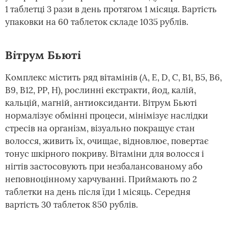
1 таблетці 3 рази в день протягом 1 місяця. Вартість
упаковки на 60 таблеток складе 1035 рублів.
Вітрум Бьюті
Комплекс містить ряд вітамінів (А, E, D, C, В1, В5, В6,
В9, В12, РР, Н), рослинні екстракти, йод, калій,
кальцій, магній, антиоксиданти. Вітрум Бьюті
нормалізує обмінні процеси, мінімізує наслідки
стресів на організм, візуально покращує стан
волосся, живить їх, очищає, відновлює, повертає
тонус шкірного покриву. Вітаміни для волосся і
нігтів застосовують при незбалансованому або
неповноцінному харчуванні. Приймають по 2
таблетки на день після їди 1 місяць. Середня
вартість 30 таблеток 850 рублів.