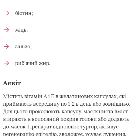
біотин;
мідь;
залізо;
риб'ячий жир.
Аевіт
Містить вітамін А і Е в желатинових капсулах, які
приймають всередину по 1-2 в день або зовнішньо.
Для цього проколюють капсулу, масляниста вміст
втирають в волосяний покрив голови або додають
до масок. Препарат відновлює тургор, активує
регенерацію епітелію, зволожує, усуває лущення.