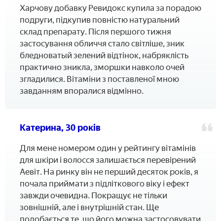
Харчову добавку Ревидокс купила за порадою
подруги, підкупив повністю натуральний
склад препарату. Після першого тижня
застосування обличчя стало світліше, зник
бледноватый зелений відтінок, набряклість
практично зникла, зморшки навколо очей
згладилися. Вітаміни з поставленої мною
завданням впоралися відмінно.
Катерина, 30 років
Для мене номером один у рейтингу вітамінів
для шкіри і волосся залишається перевірений
Аевіт. На ринку він не перший десяток років, я
почала приймати з підліткового віку і ефект
завжди очевидна. Покращує не тільки
зовнішній, але і внутрішній стан. Ще
подобається те, що його можна застосовувати