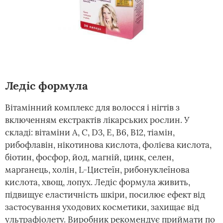
Ледіс формула
Вітамінний комплекс для волосся і нігтів з
включенням екстрактів лікарських рослин. У
складі: вітаміни А, С, D3, E, B6, B12, тіамін,
рибофлавін, нікотинова кислота, фолієва кислота,
біотин, фосфор, йод, магній, цинк, селен,
марганець, холін, L-Цистеїн, рибонуклеїнова
кислота, хвощ, лопух. Ледіс формула живить,
підвищує еластичність шкіри, посилює ефект від
застосування уходових косметики, захищає від
ультрафіолету. Виробник рекомендує приймати по