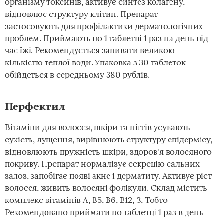
організму токсинів, активує синтез колагену,
відновлює структуру клітин. Препарат
застосовують для профілактики дерматологічних
проблем. Приймають по 1 таблетці 1 раз на день під
час їжі. Рекомендується запивати великою
кількістю теплої води. Упаковка з 30 таблеток
обійдеться в середньому 380 рублів.
Перфектил
Вітаміни для волосся, шкіри та нігтів усувають
сухість, лущення, вирівнюють структуру епідермісу,
відновлюють пружність шкіри, здоров'я волосяного
покриву. Препарат нормалізує секрецію сальних
залоз, запобігає появі акне і дерматиту. Активує ріст
волосся, живить волосяні фолікули. Склад містить
комплекс вітамінів А, В5, В6, В12, З, Тобто
Рекомендовано приймати по таблетці 1 раз в день