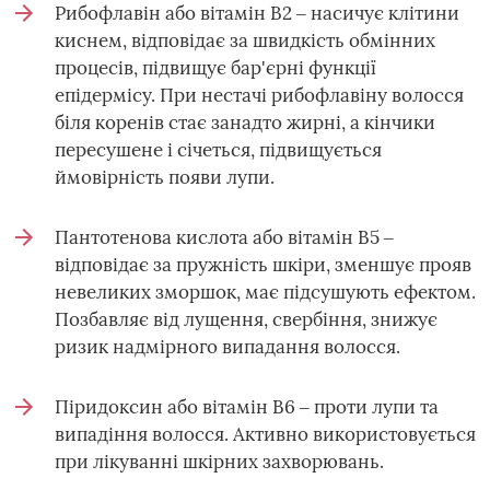
Рибофлавін або вітамін В2 ‒ насичує клітини
киснем, відповідає за швидкість обмінних
процесів, підвищує бар'єрні функції
епідермісу. При нестачі рибофлавіну волосся
біля коренів стає занадто жирні, а кінчики
пересушене і січеться, підвищується
ймовірність появи лупи.
Пантотенова кислота або вітамін В5 ‒
відповідає за пружність шкіри, зменшує прояв
невеликих зморшок, має підсушують ефектом.
Позбавляє від лущення, свербіння, знижує
ризик надмірного випадання волосся.
Піридоксин або вітамін В6 ‒ проти лупи та
випадіння волосся. Активно використовується
при лікуванні шкірних захворювань.