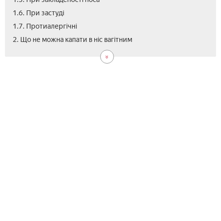
1.6. При застуді
1.7. Протиалергічні
3.
4.
5.
6.
2. Що не можна капати в ніс вагітним
Як
Цін
Від
Від
при
кра
кра
для
в
нос
дом
умо