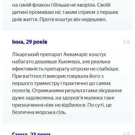
на синій флакон і більше не хворіла. Своїй
дитині промиваю ніс таким спреєм з перших
днів життя. Проте коштує він недешево.
Інна, 29 років
Лікарський препарат Аквамаріс коштує
набагато дешевше Хьюмера, але реальна
ефективність препарату нітрохи не слабкіше.
При вагітності використовувала його з
першого триместру і практично до самих
пологів. Отриманими результатами лікування
дуже задоволена, на здоров'я малюка таке
призначення ніяк не відбилося. По суті, це
безпечна морська сіль.
Ганна, 23 роки