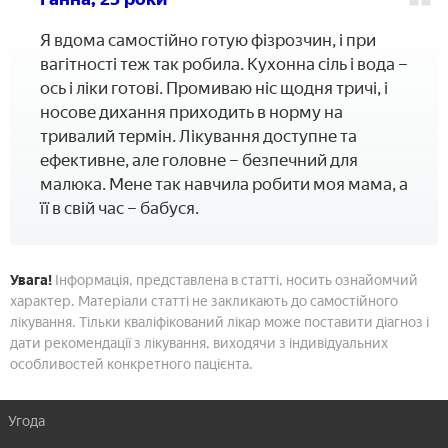
Я вдома самостійно готую фізрозчин, і при
вагітності теж так робила. Кухонна сіль і вода –
ось і ліки готові. Промиваю ніс щодня тричі, і
носове дихання приходить в норму на
тривалий термін. Лікування доступне та
ефективне, але головне – безпечний для
малюка. Мене так навчила робити моя мама, а
її в свій час – бабуся.
Увага!
Інформація, представлена в статті, носить ознайомчий
характер. Матеріали статті не закликають до самостійного
лікування. Тільки кваліфікований лікар може поставити діагноз і
дати рекомендації з лікування, виходячи з індивідуальних
особливостей конкретного пацієнта.
Угода