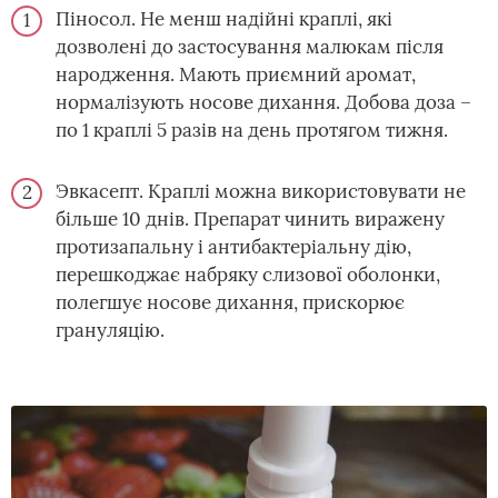
Піносол. Не менш надійні краплі, які
дозволені до застосування малюкам після
народження. Мають приємний аромат,
нормалізують носове дихання. Добова доза –
по 1 краплі 5 разів на день протягом тижня.
Эвкасепт. Краплі можна використовувати не
більше 10 днів. Препарат чинить виражену
протизапальну і антибактеріальну дію,
перешкоджає набряку слизової оболонки,
полегшує носове дихання, прискорює
грануляцію.