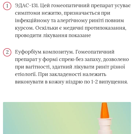
ЭДАС-131. Цей гомеопатичний препарат усуває
симптоми нежитю, призначається при
інфекційному та алергічному риніті повним
курсом. Оскільки є медичні протипоказання,
проводити лікування показане
Еуфорбіум композитум. Гомеопатичний
препарат у формі спрею без запаху, дозволено
при вагітності, здатний лікувати риніт різної
етіології. При закладеності належить
виконувати в кожну ніздрю по 1-2 випущення.