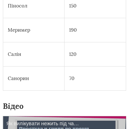
Піносол
150
Меример
190
Салін
120
Санорин
70
Відео
Як вилікувати нежить під час вагітності