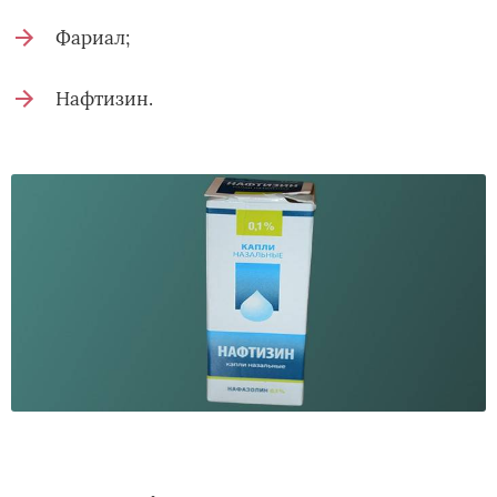
Фариал;
Нафтизин.