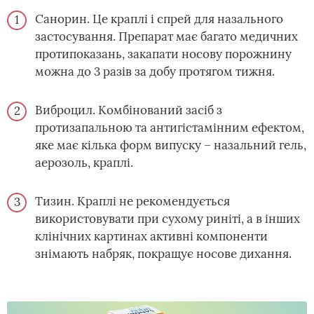
Санорин. Це краплі і спрей для назального
застосування. Препарат має багато медичних
протипоказань, закапати носову порожнину
можна до 3 разів за добу протягом тижня.
Виброцил. Комбінований засіб з
протизапальною та антигістамінним ефектом,
яке має кілька форм випуску – назальний гель,
аерозоль, краплі.
Тизин. Краплі не рекомендується
використовувати при сухому риніті, а в інших
клінічних картинах активні компоненти
знімають набряк, покращує носове дихання.