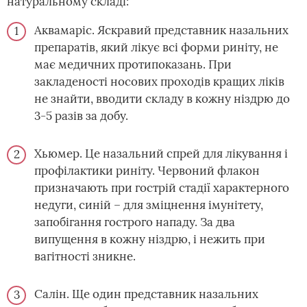
натуральному складі:
Аквамаріс. Яскравий представник назальних
препаратів, який лікує всі форми риніту, не
має медичних протипоказань. При
закладеності носових проходів кращих ліків
не знайти, вводити складу в кожну ніздрю до
3-5 разів за добу.
Хьюмер. Це назальний спрей для лікування і
профілактики риніту. Червоний флакон
призначають при гострій стадії характерного
недуги, синій – для зміцнення імунітету,
запобігання гострого нападу. За два
випущення в кожну ніздрю, і нежить при
вагітності зникне.
Салін. Ще один представник назальних