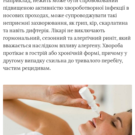
Наприклад, нежить може бути спровокований
підвищеною активністю хвороботворної інфекції в
носових проходах, може супроводжувати такі
неприємні захворювання, як грип, кір, скарлатина
та навіть дифтерія. Лікарі не виключають
гормональний, сезонний та алергічний риніт, який
вважається наслідком впливу алергену. Хвороба
протікає в гострій або хронічній формі, причому у
другому випадку схильна до тривалого перебігу,
частим рецидивам.