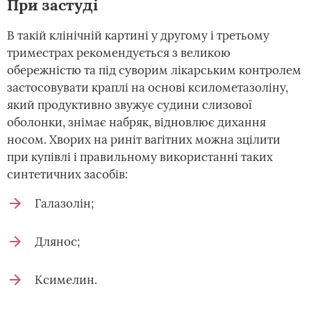
При застуді
В такій клінічній картині у другому і третьому
триместрах рекомендується з великою
обережністю та під суворим лікарським контролем
застосовувати краплі на основі ксилометазоліну,
який продуктивно звужує судини слизової
оболонки, знімає набряк, відновлює дихання
носом. Хворих на риніт вагітних можна зцілити
при купівлі і правильному використанні таких
синтетичних засобів:
Галазолін;
Длянос;
Ксимелин.